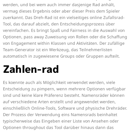
werden, und bei wem auch immer dasjenige Rad anhält,
vermag dieses Ergebnis oder aber dieser Preis dem Spieler
zuerkannt. Das Dreh-Rad ist ein vielseitiges online Zufallsrad-
Tool, das darauf abzielt, den Entscheidungsprozess über
vereinfachen. Es bringt Spaß und Fairness in die Auswahl von
Optionen, pass away Zuweisung von Rollen oder die Schaffung
von Engagement within Klassen und Aktivitäten. Der zufällige
Team-Generator ist ein Werkzeug, das Teilnehmerlisten
automatisch in zugewiesene Groups oder Gruppen aufteilt.
Zahlen-rad
Es koennte auch als Möglichkeit verwendet werden, viele
Entscheidung zu pimpern, wenn mehrere Optionen verfügbar
sind und keine klare Präferenz besteht. Namensräder können
auf verschiedene Arten erstellt und angewendet werden,
einschließlich Online-Tools, Software und physische Drehräder.
Der Prozess der Verwendung eins Namensrads beinhaltet
typischerweise das Eingeben einer Liste von Ansehen oder
Optionen throughout das Tool darüber hinaus dann das