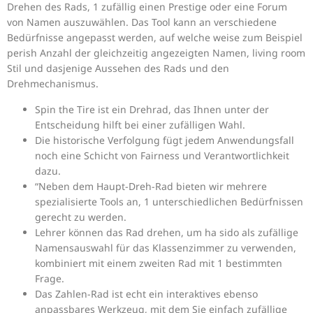
Drehen des Rads, 1 zufällig einen Prestige oder eine Forum
von Namen auszuwählen. Das Tool kann an verschiedene
Bedürfnisse angepasst werden, auf welche weise zum Beispiel
perish Anzahl der gleichzeitig angezeigten Namen, living room
Stil und dasjenige Aussehen des Rads und den
Drehmechanismus.
Spin the Tire ist ein Drehrad, das Ihnen unter der
Entscheidung hilft bei einer zufälligen Wahl.
Die historische Verfolgung fügt jedem Anwendungsfall
noch eine Schicht von Fairness und Verantwortlichkeit
dazu.
“Neben dem Haupt-Dreh-Rad bieten wir mehrere
spezialisierte Tools an, 1 unterschiedlichen Bedürfnissen
gerecht zu werden.
Lehrer können das Rad drehen, um ha sido als zufällige
Namensauswahl für das Klassenzimmer zu verwenden,
kombiniert mit einem zweiten Rad mit 1 bestimmten
Frage.
Das Zahlen-Rad ist echt ein interaktives ebenso
anpassbares Werkzeug, mit dem Sie einfach zufällige