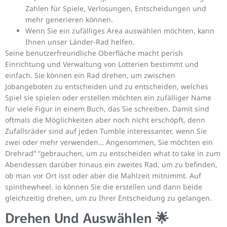
Zahlen für Spiele, Verlosungen, Entscheidungen und
mehr generieren können.
Wenn Sie ein zufälliges Area auswählen möchten, kann
Ihnen unser Länder-Rad helfen.
Seine benutzerfreundliche Oberfläche macht perish
Einrichtung und Verwaltung von Lotterien bestimmt und
einfach. Sie können ein Rad drehen, um zwischen
Jobangeboten zu entscheiden und zu entscheiden, welches
Spiel sie spielen oder erstellen möchten ein zufälliger Name
für viele Figur in einem Buch, das Sie schreiben. Damit sind
oftmals die Möglichkeiten aber noch nicht erschöpft, denn
Zufallsräder sind auf jeden Tumble interessanter, wenn Sie
zwei oder mehr verwenden… Angenommen, Sie möchten ein
Drehrad” “gebrauchen, um zu entscheiden what to take in zum
Abendessen darüber hinaus ein zweites Rad, um zu befinden,
ob man vor Ort isst oder aber die Mahlzeit mitnimmt. Auf
spinthewheel. io können Sie die erstellen und dann beide
gleichzeitig drehen, um zu Ihrer Entscheidung zu gelangen.
Drehen Und Auswählen 🌟