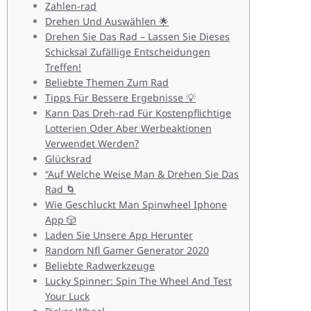
Zahlen-rad
Drehen Und Auswählen 🌟
Drehen Sie Das Rad – Lassen Sie Dieses
Schicksal Zufällige Entscheidungen
Treffen!
Beliebte Themen Zum Rad
Tipps Für Bessere Ergebnisse 💡
Kann Das Dreh-rad Für Kostenpflichtige
Lotterien Oder Aber Werbeaktionen
Verwendet Werden?
Glücksrad
“Auf Welche Weise Man & Drehen Sie Das
Rad 🌀
Wie Geschluckt Man Spinwheel Iphone
App 🎲
Laden Sie Unsere App Herunter
Random Nfl Gamer Generator 2020
Beliebte Radwerkzeuge
Lucky Spinner: Spin The Wheel And Test
Your Luck