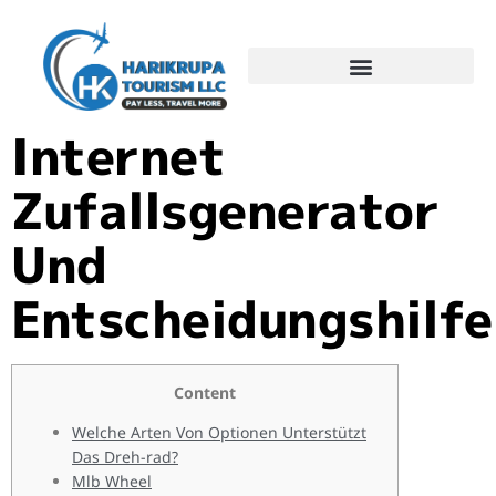
Glücksrad On The
Internet
Zufallsgenerator
Und
Entscheidungshilfe
Content
Welche Arten Von Optionen Unterstützt
Das Dreh-rad?
Mlb Wheel