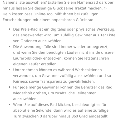
Namensliste auswählen? Erstellen Sie ein Namensrad darüber
hinaus lassen Sie dasjenige Glück seine Traktat machen. ✨
Dein kostenloses Online-Tool hilft Ihnen bei zufälligen
Entscheidungen mit einem anpassbaren Glücksrad.
Das Preis-Rad ist ein digitales oder physisches Werkzeug,
das angewendet wird, um zufällig Gewinner aus 1er Liste
von Optionen auszuwählen.
Die Anwendungsfälle sind immer wieder unbegrenzt,
und wenn Sie den benötigten Läufer nicht inside unserer
Läuferbibliothek entdecken, können Sie letztens Ihren
eigenen Läufer erstellen.
Unternehmen können es während Werbeaktionen
verwenden, um Gewinner zufällig auszuwählen und so
Fairness sowie Transparenz zu gewährleisten.
Für jede menge Gewinner können die Benutzer das Rad
wiederholt drehen, um zusätzliche Teilnehmer
auszuwählen.
Wenn Sie auf dieses Rad klicken, beschleunigt es für
absolut eine Sekunde, dann wird es auf eine zufällige
Turn zwischen 0 darüber hinaus 360 Grad eingestellt