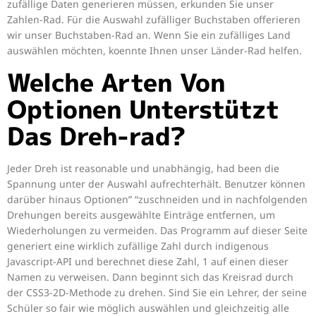
zufällige Daten generieren müssen, erkunden Sie unser
Zahlen-Rad. Für die Auswahl zufälliger Buchstaben offerieren
wir unser Buchstaben-Rad an. Wenn Sie ein zufälliges Land
auswählen möchten, koennte Ihnen unser Länder-Rad helfen.
Welche Arten Von
Optionen Unterstützt
Das Dreh-rad?
Jeder Dreh ist reasonable und unabhängig, had been die
Spannung unter der Auswahl aufrechterhält. Benutzer können
darüber hinaus Optionen” “zuschneiden und in nachfolgenden
Drehungen bereits ausgewählte Einträge entfernen, um
Wiederholungen zu vermeiden. Das Programm auf dieser Seite
generiert eine wirklich zufällige Zahl durch indigenous
Javascript-API und berechnet diese Zahl, 1 auf einen dieser
Namen zu verweisen. Dann beginnt sich das Kreisrad durch
der CSS3-2D-Methode zu drehen. Sind Sie ein Lehrer, der seine
Schüler so fair wie möglich auswählen und gleichzeitig alle