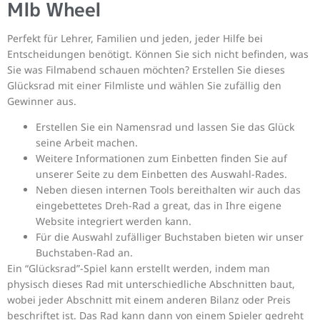
Mlb Wheel
Perfekt für Lehrer, Familien und jeden, jeder Hilfe bei
Entscheidungen benötigt. Können Sie sich nicht befinden, was
Sie was Filmabend schauen möchten? Erstellen Sie dieses
Glücksrad mit einer Filmliste und wählen Sie zufällig den
Gewinner aus.
Erstellen Sie ein Namensrad und lassen Sie das Glück
seine Arbeit machen.
Weitere Informationen zum Einbetten finden Sie auf
unserer Seite zu dem Einbetten des Auswahl-Rades.
Neben diesen internen Tools bereithalten wir auch das
eingebettetes Dreh-Rad a great, das in Ihre eigene
Website integriert werden kann.
Für die Auswahl zufälliger Buchstaben bieten wir unser
Buchstaben-Rad an.
Ein “Glücksrad”-Spiel kann erstellt werden, indem man
physisch dieses Rad mit unterschiedliche Abschnitten baut,
wobei jeder Abschnitt mit einem anderen Bilanz oder Preis
beschriftet ist. Das Rad kann dann von einem Spieler gedreht