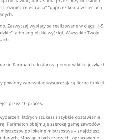
mogą obstawiać, bądź suma przekroczy określoną
st również rejestracja” “poprzez konta w sieciach
danych.
no. Zazwyczaj wypłaty są realizowane w ciągu 1-5
zkie” “albo angielskie wyścigi. Wszystkie Twoje
sach.
arcie Parimatch dostarcza pomoc w kilku językach.
powinny zapewniać wystarczającą liczbę funkcji.
ejść przez 10 proces.
wydarzeń, których szukasz i szybkie obstawianie
ię grą. Parimatch obejmuje szeroką gamę zawodów
istrzostw po lokalne mistrzostwa – znajdziesz
ch danych. Mówiąc o tych rzeczach, opracowanie