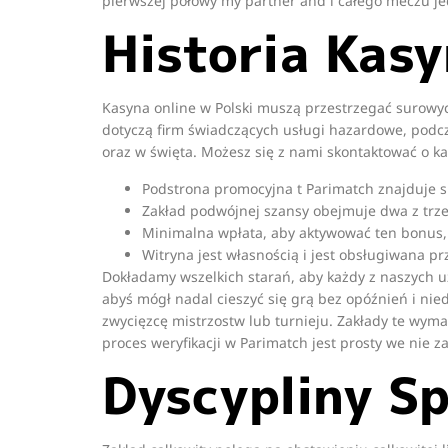
pierwszej połowy my partner and i całego meczu j
Historia Kas
Kasyna online w Polski muszą przestrzegać surowy
dotyczą firm świadczących usługi hazardowe, podc
oraz w święta. Możesz się z nami skontaktować o k
Podstrona promocyjna t Parimatch znajduje si
Zakład podwójnej szansy obejmuje dwa z trze
Minimalna wpłata, aby aktywować ten bonus, 
Witryna jest własnością i jest obsługiwana prz
Dokładamy wszelkich starań, aby każdy z naszych u
abyś mógł nadal cieszyć się grą bez opóźnień i ni
zwycięzcę mistrzostw lub turnieju. Zakłady te wym
proces weryfikacji w Parimatch jest prosty we nie z
Dyscypliny S