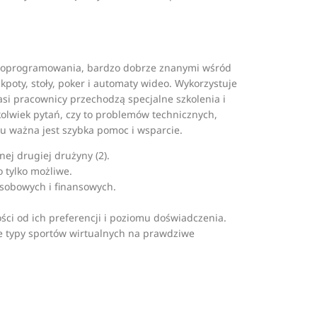
mi oprogramowania, bardzo dobrze znanymi wśród
kpoty, stoły, poker i automaty wideo. Wykorzystuje
asi pracownicy przechodzą specjalne szkolenia i
kolwiek pytań, czy to problemów technicznych,
du ważna jest szybka pomoc i wsparcie.
ej drugiej drużyny (2).
o tylko możliwe.
sobowych i finansowych.
ści od ich preferencji i poziomu doświadczenia.
ne typy sportów wirtualnych na prawdziwe