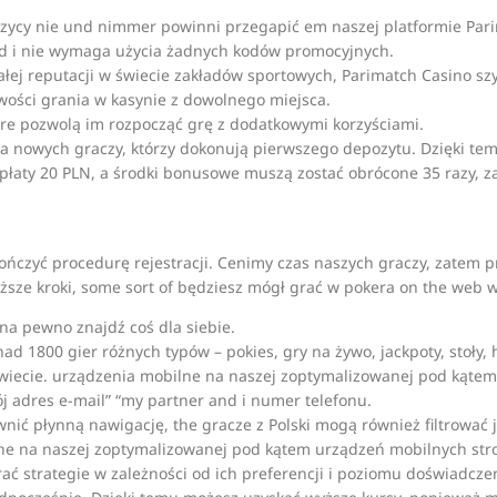
jczycy nie und nimmer powinni przegapić em naszej platformie Par
d i nie wymaga użycia żadnych kodów promocyjnych.
łej reputacji w świecie zakładów sportowych, Parimatch Casino sz
wości grania w kasynie z dowolnego miejsca.
óre pozwolą im rozpocząć grę z dodatkowymi korzyściami.
dla nowych graczy, którzy dokonują pierwszego depozytu. Dzięki
łaty 20 PLN, a środki bonusowe muszą zostać obrócone 35 razy, z
ńczyć procedurę rejestracji. Cenimy czas naszych graczy, zatem p
niższe kroki, some sort of będziesz mógł grać w pokera on the web 
a pewno znajdź coś dla siebie.
ad 1800 gier różnych typów – pokies, gry na żywo, jackpoty, stoły,
wiecie. urządzenia mobilne na naszej zoptymalizowanej pod kątem
j adres e-mail” “my partner and i numer telefonu.
nić płynną nawigację, the gracze z Polski mogą również filtrować
e na naszej zoptymalizowanej pod kątem urządzeń mobilnych stro
rać strategie w zależności od ich preferencji i poziomu doświadcz