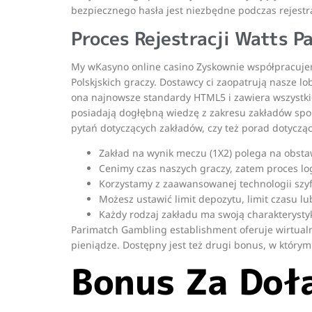
bezpiecznego hasła jest niezbędne podczas rejestra
Proces Rejestracji Watts P
My wKasyno online casino Zyskownie współpracuje
Polskjskich graczy. Dostawcy ci zaopatrują nasze lo
ona najnowsze standardy HTML5 i zawiera wszystkie 
posiadają dogłębną wiedzę z zakresu zakładów spor
pytań dotyczących zakładów, czy też porad dotyczą
Zakład na wynik meczu (1X2) polega na obstaw
Cenimy czas naszych graczy, zatem proces logo
Korzystamy z zaawansowanej technologii szy
Możesz ustawić limit depozytu, limit czasu lu
Każdy rodzaj zakładu ma swoją charakterystyk
Parimatch Gambling establishment oferuje wirtualn
pieniądze. Dostępny jest też drugi bonus, w który
Bonus Za Doł