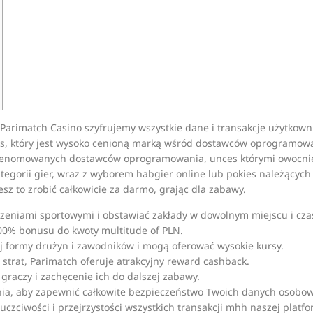
Parimatch Casino szyfrujemy wszystkie dane i transakcje użytkown
wiss, który jest wysoko cenioną marką wśród dostawców oprogramow
że renomowanych dostawców oprogramowania, unces którymi owocn
egorii gier, wraz z wyborem habgier online lub pokies należących d
 to zrobić całkowicie za darmo, grając dla zabawy.
rzeniami sportowymi i obstawiać zakłady w dowolnym miejscu i cza
0% bonusu do kwoty multitude of PLN.
j formy drużyn i zawodników i mogą oferować wysokie kursy.
 strat, Parimatch oferuje atrakcyjny reward cashback.
 graczy i zachęcenie ich do dalszej zabawy.
ia, aby zapewnić całkowite bezpieczeństwo Twoich danych osobowy
uczciwości i przejrzystości wszystkich transakcji mhh naszej plat