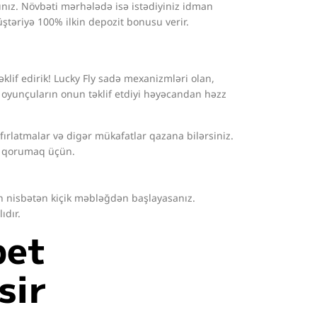
ız. Növbəti mərhələdə isə istədiyiniz idman
ştəriyə 100% ilkin depozit bonusu verir.
əklif edirik! Lucky Fly sadə mexanizmləri olan,
 oyunçuların onun təklif etdiyi həyəcandan həzz
ırlatmalar və digər mükafatlar qazana bilərsiniz.
ni qorumaq üçün.
n nisbətən kiçik məbləğdən başlayasanız.
ıdır.
bet
sir