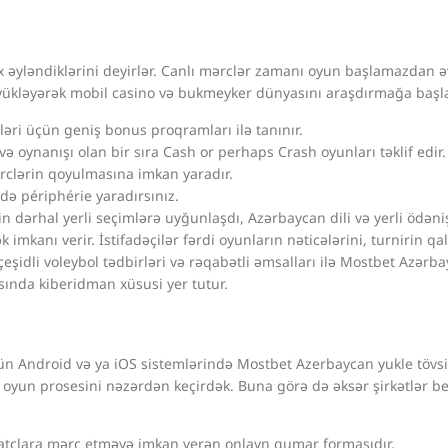
x əyləndiklərini deyirlər. Canlı mərclər zamanı oyun başlamazdan
ı yükləyərək mobil casino və bukmeyker dünyasını araşdırmağa başla
əri üçün geniş bonus proqramları ilə tanınır.
ə oynanışı olan bir sıra Cash or perhaps Crash oyunları təklif edir.
ərclərin qoyulmasına imkan yaradır.
 périphérie yaradırsınız.
n dərhal yerli seçimlərə uyğunlaşdı, Azərbaycan dili və yerli ödəniş
kanı verir. İstifadəçilər fərdi oyunların nəticələrini, turnirin qali
iş çeşidli voleybol tədbirləri və rəqabətli əmsalları ilə Mostbet Azə
ında kiberidman xüsusi yer tutur.
çün Android və ya iOS sistemlərində Mostbet Azerbaycan yukle tövs
 oyun prosesini nəzərdən keçirdək. Buna görə də əksər şirkətlər be
matçlara mərc etməyə imkan verən onlayn qumar formasıdır.