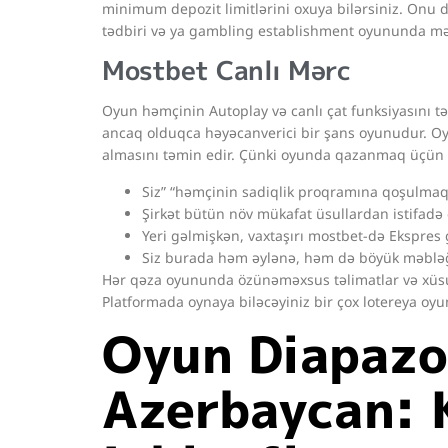
minimum depozit limitlərini oxuya bilərsiniz. Onu
tədbiri və ya gambling establishment oyununda mərc
Mostbet Canlı Mərc
Oyun həmçinin Autoplay və canlı çat funksiyasını tək
ancaq olduqca həyəcanverici bir şans oyunudur. Oyu
almasını təmin edir. Çünki oyunda qazanmaq üçün 
Siz” “həmçinin sadiqlik proqramına qoşulmaqla
Şirkət bütün növ mükafat üsullardan istifadə
Yeri gəlmişkən, vaxtaşırı mostbet-də Ekspres 
Siz burada həm əylənə, həm də böyük məbləğl
Hər qəza oyununda özünəməxsus təlimatlar və xüsus
Platformada oynaya biləcəyiniz bir çox lotereya oyun
Oyun Diapazo
Azerbaycan: 