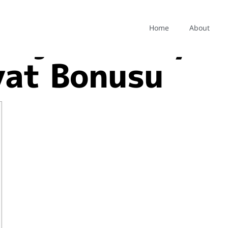
iriş Azerbayc
Home
About
yat Bonusu