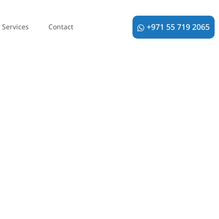
an Mostbet
+971 55 719 2065
Services
Contact