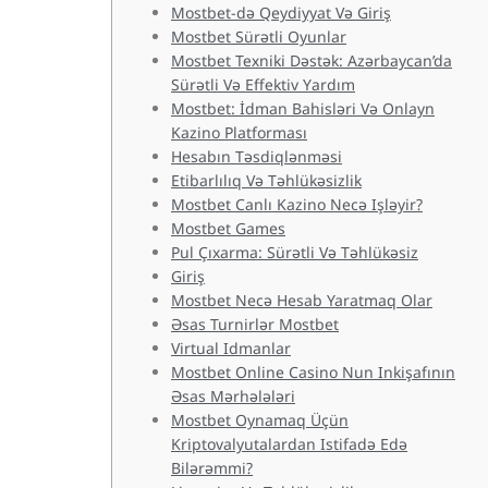
Mostbet-də Qeydiyyat Və Giriş
Mostbet Sürətli Oyunlar
Моstbеt Техnіkі Dəstək: Аzərbаусаn’dа
Sürətlі Və Еffеktіv Yаrdım
Mostbet: İdman Bahisləri Və Onlayn
Kazino Platforması
Hesabın Təsdiqlənməsi
Etibarlılıq Və Təhlükəsizlik
Mostbet Canlı Kazino Necə Işləyir?
Mostbet Games
Pul Çıxarma: Sürətli Və Təhlükəsiz
Giriş
Mostbet Necə Hesab Yaratmaq Olar
Əsas Turnirlər Mostbet
Virtual Idmanlar
Mostbet Online Casino Nun Inkişafının
Əsas Mərhələləri
Mostbet Oynamaq Üçün
Kriptovalyutalardan Istifadə Edə
Bilərəmmi?