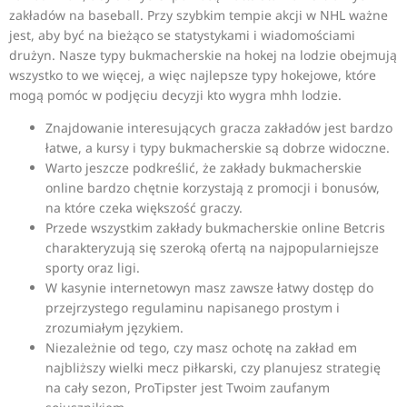
zakładów na baseball. Przy szybkim tempie akcji w NHL ważne
jest, aby być na bieżąco se statystykami i wiadomościami
drużyn. Nasze typy bukmacherskie na hokej na lodzie obejmują
wszystko to we więcej, a więc najlepsze typy hokejowe, które
mogą pomóc w podjęciu decyzji kto wygra mhh lodzie.
Znajdowanie interesujących gracza zakładów jest bardzo
łatwe, a kursy i typy bukmacherskie są dobrze widoczne.
Warto jeszcze podkreślić, że zakłady bukmacherskie
online bardzo chętnie korzystają z promocji i bonusów,
na które czeka większość graczy.
Przede wszystkim zakłady bukmacherskie online Betcris
charakteryzują się szeroką ofertą na najpopularniejsze
sporty oraz ligi.
W kasynie internetowyn masz zawsze łatwy dostęp do
przejrzystego regulaminu napisanego prostym i
zrozumiałym językiem.
Niezależnie od tego, czy masz ochotę na zakład em
najbliższy wielki mecz piłkarski, czy planujesz strategię
na cały sezon, ProTipster jest Twoim zaufanym