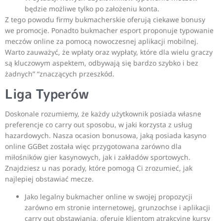
będzie możliwe tylko po założeniu konta.
Z tego powodu firmy bukmacherskie oferują ciekawe bonusy
we promocje. Ponadto bukmacher esport proponuje typowanie
meczów online za pomocą nowoczesnej aplikacji mobilnej.
Warto zauważyć, że wpłaty oraz wypłaty, które dla wielu graczy
są kluczowym aspektem, odbywają się bardzo szybko i bez
żadnych” “znaczących przeszkód.
Liga Typerów
Doskonale rozumiemy, że każdy użytkownik posiada własne
preferencje co carry out sposobu, w jaki korzysta z usług
hazardowych. Nasza ocasion bonusowa, jaką posiada kasyno
online GGBet została więc przygotowana zarówno dla
miłośników gier kasynowych, jak i zakładów sportowych.
Znajdziesz u nas porady, które pomogą Ci zrozumieć, jak
najlepiej obstawiać mecze.
Jako legalny bukmacher online w swojej propozycji
zarówno em stronie internetowej, grunzochse i aplikacji
carry out obstawiania, oferuje klientom atrakcyjne kursy