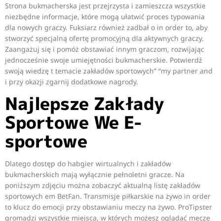
Strona bukmacherska jest przejrzysta i zamieszcza wszystkie
niezbędne informacje, które mogą ułatwić proces typowania
dla nowych graczy. Fuksiarz również zadbał o in order to, aby
stworzyć specjalną ofertę promocyjną dla aktywnych graczy.
Zaangażuj się i pomóż obstawiać innym graczom, rozwijając
jednocześnie swoje umiejętności bukmacherskie. Potwierdź
swoją wiedzę t temacie zakładów sportowych” “my partner and
i przy okazji zgarnij dodatkowe nagrody.
Najlepsze Zakłady
Sportowe We E-
sportowe
Dlatego dostęp do habgier wirtualnych i zakładów
bukmacherskich mają wyłącznie pełnoletni gracze. Na
poniższym zdjęciu można zobaczyć aktualną listę zakładów
sportowych em BetFan. Transmisje piłkarskie na żywo in order
to klucz do emocji przy obstawianiu meczy na żywo. ProTipster
gromadzi wszystkie miejsca, w których możesz oglądać mecze