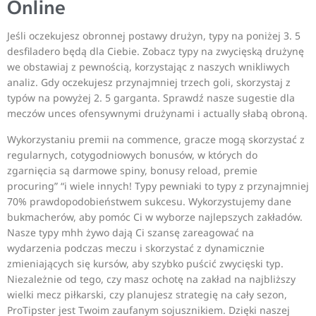
Online
Jeśli oczekujesz obronnej postawy drużyn, typy na poniżej 3. 5
desfiladero będą dla Ciebie. Zobacz typy na zwycięską drużynę
we obstawiaj z pewnością, korzystając z naszych wnikliwych
analiz. Gdy oczekujesz przynajmniej trzech goli, skorzystaj z
typów na powyżej 2. 5 garganta. Sprawdź nasze sugestie dla
meczów unces ofensywnymi drużynami i actually słabą obroną.
Wykorzystaniu premii na commence, gracze mogą skorzystać z
regularnych, cotygodniowych bonusów, w których do
zgarnięcia są darmowe spiny, bonusy reload, premie
procuring” “i wiele innych! Typy pewniaki to typy z przynajmniej
70% prawdopodobieństwem sukcesu. Wykorzystujemy dane
bukmacherów, aby pomóc Ci w wyborze najlepszych zakładów.
Nasze typy mhh żywo dają Ci szansę zareagować na
wydarzenia podczas meczu i skorzystać z dynamicznie
zmieniających się kursów, aby szybko puścić zwycięski typ.
Niezależnie od tego, czy masz ochotę na zakład na najbliższy
wielki mecz piłkarski, czy planujesz strategię na cały sezon,
ProTipster jest Twoim zaufanym sojusznikiem. Dzięki naszej