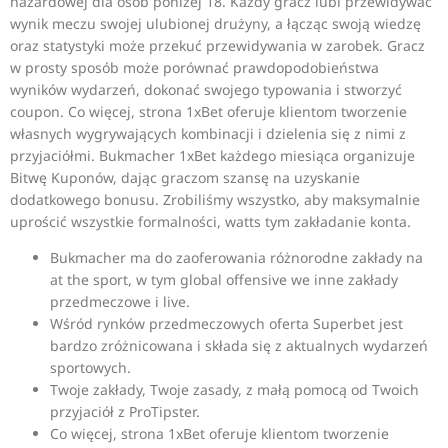
hazardowej dla osób poniżej 18. Każdy gracz lubi przewidywać
wynik meczu swojej ulubionej drużyny, a łącząc swoją wiedzę
oraz statystyki może przekuć przewidywania w zarobek. Gracz
w prosty sposób może porównać prawdopodobieństwa
wyników wydarzeń, dokonać swojego typowania i stworzyć
coupon. Co więcej, strona 1xBet oferuje klientom tworzenie
własnych wygrywających kombinacji i dzielenia się z nimi z
przyjaciółmi. Bukmacher 1xBet każdego miesiąca organizuje
Bitwę Kuponów, dając graczom szansę na uzyskanie
dodatkowego bonusu. Zrobiliśmy wszystko, aby maksymalnie
uprościć wszystkie formalności, watts tym zakładanie konta.
Bukmacher ma do zaoferowania różnorodne zakłady na
at the sport, w tym global offensive we inne zakłady
przedmeczowe i live.
Wśród rynków przedmeczowych oferta Superbet jest
bardzo zróżnicowana i składa się z aktualnych wydarzeń
sportowych.
Twoje zakłady, Twoje zasady, z małą pomocą od Twoich
przyjaciół z ProTipster.
Co więcej, strona 1xBet oferuje klientom tworzenie