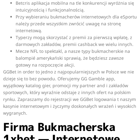
Betcris aplikacja mobilna na tle konkurencji wyróżnia się
intuicyjnością i funkcjonalnością.
Przy wybieraniu bukmacherów internetowych dla eSportu
należy przede wszystkim zwrócić uwagę na stronę
internetową.
Typerzy mogą skorzystać z premii za pierwszą wpłatę, z
darmowych zakładów, premii cashback we wielu innych.
Mecze NFL to spektakl, a nasze typy bukmacherskie na
balompié amerykański sprawią, że będziesz zawsze
gotowy na rozpoczęcie akcji.
GGBet in order to jedno z najpopularniejszych w Polsce we nie
dzieje się to bez powodu. Oferujemy GG Gamble app,
wyjątkowy katalog gier, promocji my partner and i zakładów
sportowych, który wyraźnie odstaje z innych ofert na polskim
rynku. Zapraszamy do rejestracji we GGBet logowania t naszym
kasynie internetowym i życzymy doskonałych wrażeń i wysokich
wygranych.
Firma Bukmacherska
1xbet — Internetowe