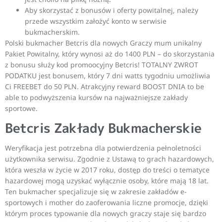
Aby skorzystać z bonusów i oferty powitalnej, należy
przede wszystkim założyć konto w serwisie
bukmacherskim.
Polski bukmacher Betcris dla nowych Graczy mum unikalny
Pakiet Powitalny, który wynosi aż do 1400 PLN – do skorzystania
z bonusu służy kod promoocyjny Betcris! TOTALNY ZWROT
PODATKU jest bonusem, który 7 dni watts tygodniu umożliwia
Ci FREEBET do 50 PLN. Atrakcyjny reward BOOST DNIA to be
able to podwyższenia kursów na najważniejsze zakłady
sportowe.
Betcris Zakłady Bukmacherskie
Weryfikacja jest potrzebna dla potwierdzenia pełnoletności
użytkownika serwisu. Zgodnie z Ustawą to grach hazardowych,
która weszła w życie w 2017 roku, dostęp do treści o tematyce
hazardowej mogą uzyskać wyłącznie osoby, które mają 18 lat.
Ten bukmacher specjalizuje się w zakresie zakładów e-
sportowych i mother do zaoferowania liczne promocje, dzięki
którym proces typowanie dla nowych graczy staje się bardzo