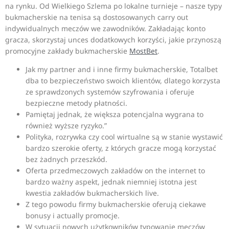
na rynku. Od Wielkiego Szlema po lokalne turnieje – nasze typy
bukmacherskie na tenisa są dostosowanych carry out
indywidualnych meczów we zawodników. Zakładając konto
gracza, skorzystaj unces dodatkowych korzyści, jakie przynoszą
promocyjne zakłady bukmacherskie
MostBet
.
Jak my partner and i inne firmy bukmacherskie, Totalbet
dba to bezpieczeństwo swoich klientów, dlatego korzysta
ze sprawdzonych systemów szyfrowania i oferuje
bezpieczne metody płatności.
Pamiętaj jednak, że większa potencjalna wygrana to
również wyższe ryzyko.”
Polityka, rozrywka czy cool wirtualne są w stanie wystawić
bardzo szerokie oferty, z których gracze mogą korzystać
bez żadnych przeszkód.
Oferta przedmeczowych zakładów on the internet to
bardzo ważny aspekt, jednak niemniej istotna jest
kwestia zakładów bukmacherskich live.
Z tego powodu firmy bukmacherskie oferują ciekawe
bonusy i actually promocje.
W sytuacji nowych użytkowników typowanie meczów