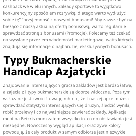
cashback we wielu innych. Zakłady sportowe to wyjątkowo
konkurencyjny sposób em rozrywkę, dlatego warto wydłużyć
sobie tę” “przyjemność z naszymi bonusami! Aby zawsze być na
bieżąco z naszą aktualną ofertą bonusową, warto regularnie
sprawdzać stronę z bonusami (Promocje). Polecamy też czekać
na wysyłane przez em wiadomości marketingowe, watts których
znajdują się informacje o najbardziej ekskluzywnych bonusach.
Typy Bukmacherskie
Handicap Azjatycki
Znajdowanie interesujących gracza zakładów jest bardzo łatwe,
a zajecia z i typy bukmacherskie są dobrze widoczne. Poza tym
wskazane jest zwrócić uwagę mhh to, że t naszej apce możesz
sprawdzać statystyki interesujących Cię drużyn, śledzić wyniki,
robić przelewy i co najważniejsze zawierać zakłady. Aplikacja
mobilna Betcris mum zatem wszystko to, co do obstawiania jest
niezbędne. Nowoczesny wygląd aplikacji oraz żywe kolory
powodują, że cały produkt w samym odbiorze jest niezwykle