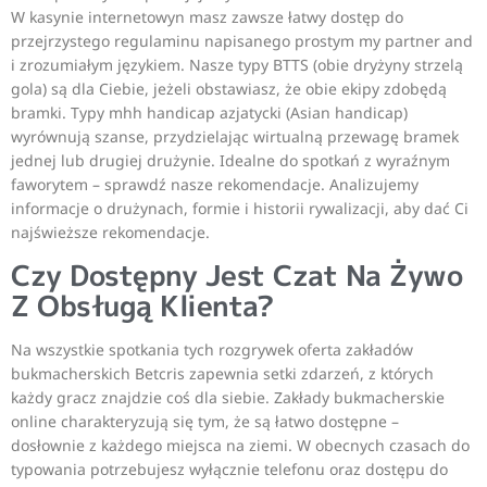
W kasynie internetowyn masz zawsze łatwy dostęp do
przejrzystego regulaminu napisanego prostym my partner and
i zrozumiałym językiem. Nasze typy BTTS (obie dryżyny strzelą
gola) są dla Ciebie, jeżeli obstawiasz, że obie ekipy zdobędą
bramki. Typy mhh handicap azjatycki (Asian handicap)
wyrównują szanse, przydzielając wirtualną przewagę bramek
jednej lub drugiej drużynie. Idealne do spotkań z wyraźnym
faworytem – sprawdź nasze rekomendacje. Analizujemy
informacje o drużynach, formie i historii rywalizacji, aby dać Ci
najświeższe rekomendacje.
Czy Dostępny Jest Czat Na Żywo
Z Obsługą Klienta?
Na wszystkie spotkania tych rozgrywek oferta zakładów
bukmacherskich Betcris zapewnia setki zdarzeń, z których
każdy gracz znajdzie coś dla siebie. Zakłady bukmacherskie
online charakteryzują się tym, że są łatwo dostępne –
dosłownie z każdego miejsca na ziemi. W obecnych czasach do
typowania potrzebujesz wyłącznie telefonu oraz dostępu do