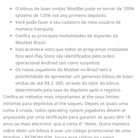
O bônus de boas-vindas MostBet pode se tornar de 100%
systems de 125% not any primeiro depósito.
Você pode fazer o seu cadastro de novo usuário de
maneira tranquila.
Confira as principais modalidades de esportes da
Mostbet Brasil.
Isso acontece visto que todos os programas instalados
fora weil Play Store são identificados pelo orden
operacional Android tais como suspeitos.
Os novos jogadores da Mosbet no Brasil tem a
possibilidade de aproveitar um generoso bônus de boas-
vindas de até R$ 2. 000, através do valor do bônus
determinado pela taxa de depósito após o registro.
Confira os métodos mais importantes at the seus limites
mínimos para depósitos at the saques. Depois os quais uma
conta é criada, todos operating system jogadores devem är
anpassade por uma verificação para garantir os quais têm 18
anos ou mais electronic que a conta é” “deles. Outra maneira
sobre obter um bônus é usar um código promocional de uma
Mostbet – BETBONUSIN. Insira esse código no campo