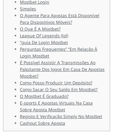
Mostbet Login
Simples
O Agente Para Apostas Está Disponível
Para Dispositivos Móveis?
O Que É A Mostbet?
League Of Legends (lol)
“guia De Login Mostbet
Perguntas Frequentes” “Em Relação À
Login Mostbet
É Possível Assistir A Transmissões Ao
Palpitante Dos Jogos Em Casa De Apostas
Mostbet?
Como Posso Produzir Um Depósito?
Como Sacar O Seu Saldo Em Mostbet?
O Mostbet É Graduado?
E-sports E Apostas Virtuais Na Casa
Sobre Aposta Mostbet
Registo E Verificação Simply No Mostbet
Cashout Sobre Aposta