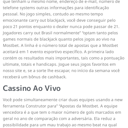
que tenham u mesmo nome, endereço de e-mail, número de
telefone systems outras informações para identificação
pessoal. No jogo simples, contudo ao mesmo tempo
emocionante carry out blackjack, você deve conseguir pelo
poco 21 pontos enquanto o dealer nunca pode passar de 21.
Jogadores carry out Brasil normalmente” “optam tanto pelos
games normais de blackjack quanto pelos jogos ao vivo na
Mostbet. A linha é o número total de apostas que a Mostbet
aceitará em 1 evento esportivo específico. A primeira lado
contém os resultados mais importantes, tais como a pontuação
ultimate, totais e handicaps. Jogue seus jogos favoritos em
nosso site e, se a sorte lhe escapar, no início da semana você
receberá um bônus de cashback.
Cassino Ao Vivo
Você pode simultaneamente criar duas equipes usando a new
ferramenta Construtor para” “Apostas da Mostbet. A equipe
vencedora é a que tem o maior número de gols marcados em
geral no ano de comparação com a adversária. Ela reduz a
possibilidade para um mau trabajo ao mesmo beat na qual