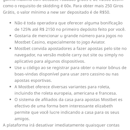
como o requisito de skidding é 60x. Para obter mais 250 Giros
Grátis, o valor mínimo a new ser depositado é de R$50.
Não é toda operadora que oferecer alguma bonificação
de 125% até R$ 2150 no primeiro depósito feito por você.
Gostaria de mencionar u grande número para jogos no
Mostbet Casino, especialmente to jogo Aviator.
Mostbet convida apostadores a fazer apostas pelo site no
navegador, na versão mobile carry out site ou simply no
aplicativo para algunos dispositivos.
Use u código ao se registrar para obter o maior bônus de
boas-vindas disponível para usar zero cassino ou nas
apostas esportivas.
A Mostbet oferece diversas variantes para roleta,
incluindo the roleta europeia, americana e francesa.
O sistema de afiliados da casa para apostas Mostbet es
efectivo de uma forma bem interessante elizabeth
permite que você lucre indicando a casa para os seus
amigos.
A plataforma irá desativar imediatamente quaisquer contas