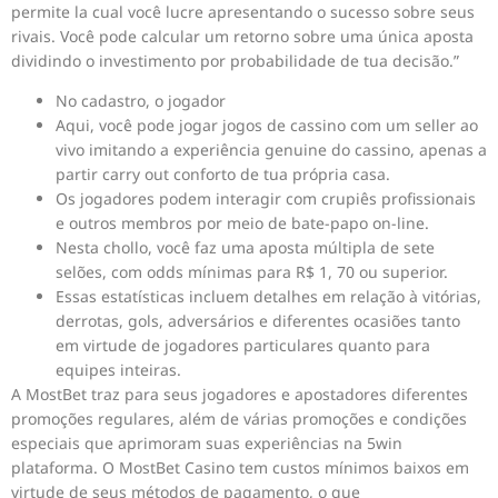
permite la cual você lucre apresentando o sucesso sobre seus
rivais. Você pode calcular um retorno sobre uma única aposta
dividindo o investimento por probabilidade de tua decisão.”
No cadastro, o jogador
Aqui, você pode jogar jogos de cassino com um seller ao
vivo imitando a experiência genuine do cassino, apenas a
partir carry out conforto de tua própria casa.
Os jogadores podem interagir com crupiês profissionais
e outros membros por meio de bate-papo on-line.
Nesta chollo, você faz uma aposta múltipla de sete
selões, com odds mínimas para R$ 1, 70 ou superior.
Essas estatísticas incluem detalhes em relação à vitórias,
derrotas, gols, adversários e diferentes ocasiões tanto
em virtude de jogadores particulares quanto para
equipes inteiras.
A MostBet traz para seus jogadores e apostadores diferentes
promoções regulares, além de várias promoções e condições
especiais que aprimoram suas experiências na 5win
plataforma. O MostBet Casino tem custos mínimos baixos em
virtude de seus métodos de pagamento, o que