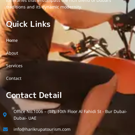
itineraries that encompass the rich blend of Dubai’s
traditions and its dynamic modernity.
Quick Links
Home
About
Services
Contact
Contact Detail
Office No.1006 – (07), 10th Floor Al Fahidi St - Bur Dubai-
Dubai- UAE
info@harikrupatourism.com