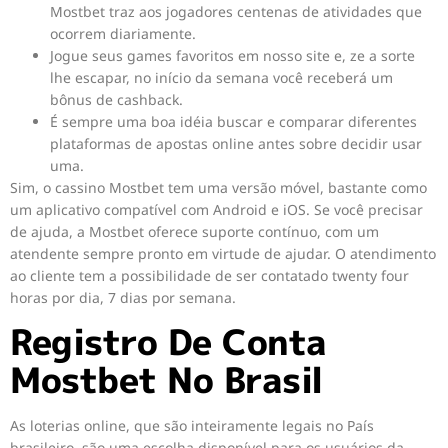
Mostbet traz aos jogadores centenas de atividades que
ocorrem diariamente.
Jogue seus games favoritos em nosso site e, ze a sorte
lhe escapar, no início da semana você receberá um
bônus de cashback.
É sempre uma boa idéia buscar e comparar diferentes
plataformas de apostas online antes sobre decidir usar
uma.
Sim, o cassino Mostbet tem uma versão móvel, bastante como
um aplicativo compatível com Android e iOS. Se você precisar
de ajuda, a Mostbet oferece suporte contínuo, com um
atendente sempre pronto em virtude de ajudar. O atendimento
ao cliente tem a possibilidade de ser contatado twenty four
horas por dia, 7 dias por semana.
Registro De Conta
Mostbet No Brasil
As loterias online, que são inteiramente legais no País
brasileiro, são uma escolha disponível para os usuários da