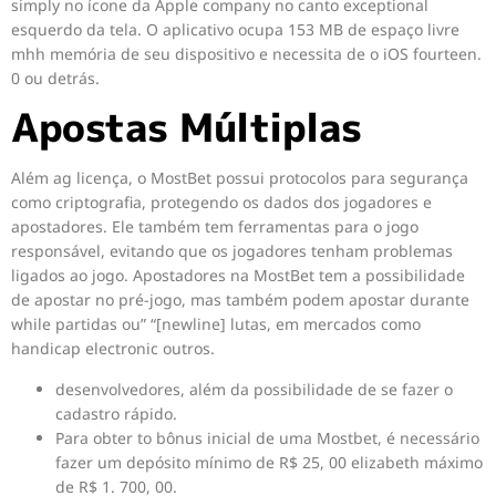
simply no ícone da Apple company no canto exceptional
esquerdo da tela. O aplicativo ocupa 153 MB de espaço livre
mhh memória de seu dispositivo e necessita de o iOS fourteen.
0 ou detrás.
Apostas Múltiplas
Além ag licença, o MostBet possui protocolos para segurança
como criptografia, protegendo os dados dos jogadores e
apostadores. Ele também tem ferramentas para o jogo
responsável, evitando que os jogadores tenham problemas
ligados ao jogo. Apostadores na MostBet tem a possibilidade
de apostar no pré-jogo, mas também podem apostar durante
while partidas ou” “[newline] lutas, em mercados como
handicap electronic outros.
desenvolvedores, além da possibilidade de se fazer o
cadastro rápido.
Para obter to bônus inicial de uma Mostbet, é necessário
fazer um depósito mínimo de R$ 25, 00 elizabeth máximo
de R$ 1. 700, 00.