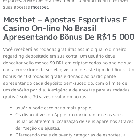
esportes, a Mostbet é a new melhor plataforma afin de fazer
suas apostas
mostbet
.
Mostbet – Apostas Esportivas E
Casino On-line No Brasil
Apresentando Bônus De R$15 000
Você receberá as rodadas gratuitas assim o qual o dinheiro
regarding depositado em sua conta. Um usuário deve
depositar vello menos 50 BRL em criptomoedas no ano de sua
conta em virtude de ser elegível afin de este tipo de bônus. Um
bônus de 100 rodadas grátis é donado ao participante
apresentando cada depósito bem-sucedido, com o limite de
um depósito por dia. A exigência de apostas para as rodadas
grátis é sobre 30 vezes o valor do bônus.
usuário pode escolher a mais propio.
Os dispositivos da Apple proporcionam que os seus
usuários alterem a localização de seus aparelhos através
da” “seção de ajustes.
Oferecendo mais de twenty categorias de esportes, a