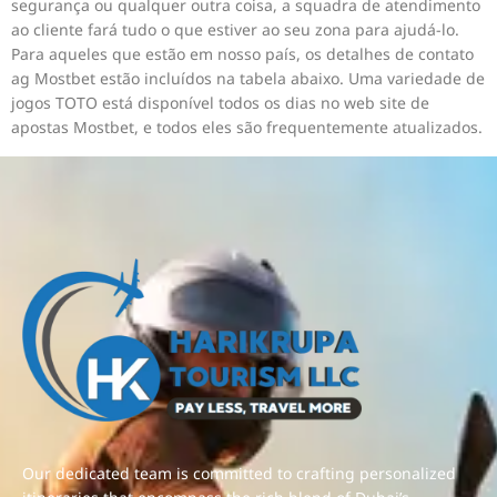
segurança ou qualquer outra coisa, a squadra de atendimento
ao cliente fará tudo o que estiver ao seu zona para ajudá-lo.
Para aqueles que estão em nosso país, os detalhes de contato
ag Mostbet estão incluídos na tabela abaixo. Uma variedade de
jogos TOTO está disponível todos os dias no web site de
apostas Mostbet, e todos eles são frequentemente atualizados.
Our dedicated team is committed to crafting personalized