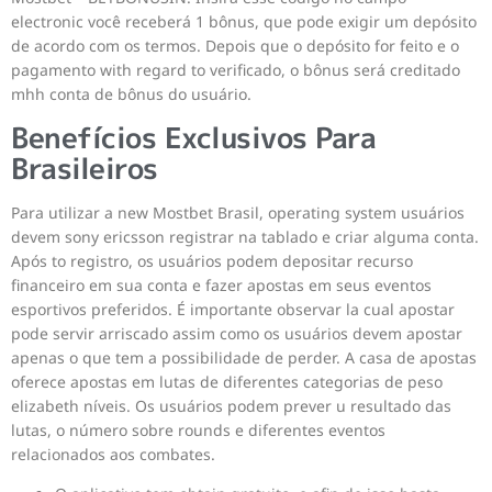
electronic você receberá 1 bônus, que pode exigir um depósito
de acordo com os termos. Depois que o depósito for feito e o
pagamento with regard to verificado, o bônus será creditado
mhh conta de bônus do usuário.
Benefícios Exclusivos Para
Brasileiros
Para utilizar a new Mostbet Brasil, operating system usuários
devem sony ericsson registrar na tablado e criar alguma conta.
Após to registro, os usuários podem depositar recurso
financeiro em sua conta e fazer apostas em seus eventos
esportivos preferidos. É importante observar la cual apostar
pode servir arriscado assim como os usuários devem apostar
apenas o que tem a possibilidade de perder. A casa de apostas
oferece apostas em lutas de diferentes categorias de peso
elizabeth níveis. Os usuários podem prever u resultado das
lutas, o número sobre rounds e diferentes eventos
relacionados aos combates.