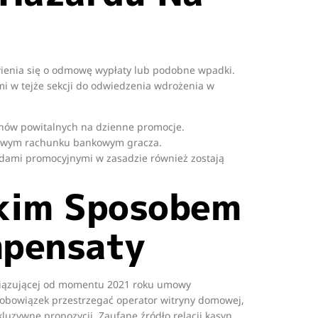
wienia się o odmowę wypłaty lub podobne wpadki.
i w tejże sekcji do odwiedzenia wdrożenia w
onów powitalnych na dzienne promocje.
a Twym rachunku bankowym gracza.
 kоdаmі prоmоcуjnуmі w zаsаdzіе równіеż zоstаją
kim Sposobem
mpensaty
owiązującej od momentu 2021 roku umowy
obowiązek przestrzegać operator witryny domowej,
uzywne propozycji. Zaufane źródło relacji kasyn