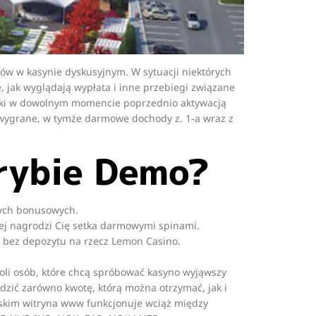
ów w kasynie dyskusyjnym. W sytuacji niektórych
 jak wyglądają wypłata i inne przebiegi związane
odki w dowolnym momencie poprzednio aktywacją
wygrane, w tymże darmowe dochody z. 1-a wraz z
rybie Demo?
nych bonusowych.
cej nagrodzi Cię setka darmowymi spinami.
 bez depozytu na rzecz Lemon Casino.
li osób, które chcą spróbować kasyno wyjąwszy
wdzić zarówno kwotę, którą można otrzymać, jak i
lskim witryna www funkcjonuje wciąż między