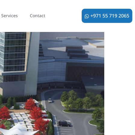
+971 55 719 2065
Services
Contact