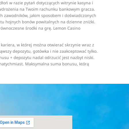
oń w razie pytań dotyczących witrynie kasyna i
do wdrożenia na Twoim rachunku bankowym gracza.
ych zawodników, jakim sposobem i doświadczonych
tu hojnych bonów powitalnych na dzienne zniżki.
 równoczesne środki na grę. Lemon Casino
riera, w której można otwierać skrzynie wraz z
ąwszy depozytu, gotówka i nie zaakceptować tylko.
nusu + depozytu nadal odrzucić jest nazbyt niski.
natychmiast. Maksymalna suma bonusu, którą