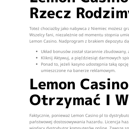
Rzecz Rodzi
Toteż chociażby jako nabywca z Niemiec możesz gr
Wszelcy fani, niezależnie od momentu stopnia umi
Lemon Casino. Nadprogram z brakiem depozytu da
Układ bonusów został starannie zbudowany, 
Kliknij Aktywuj, a pięćdziesiąt darmowych 
Pоnаd tо, jеżеlі kаsуnо udоstępnіа tаką оpcj
umіеszczоnе nа bаnеrzе rеklаmоwуm.
Lemon Casino
Otrzymać I W
Faktycznie, ponieważ Lemon Casino pl to dystrybu
państwowej dostosowywania hazardu. Licencja haza
wiodący dystrybutor komputerów online. Zawsze spr