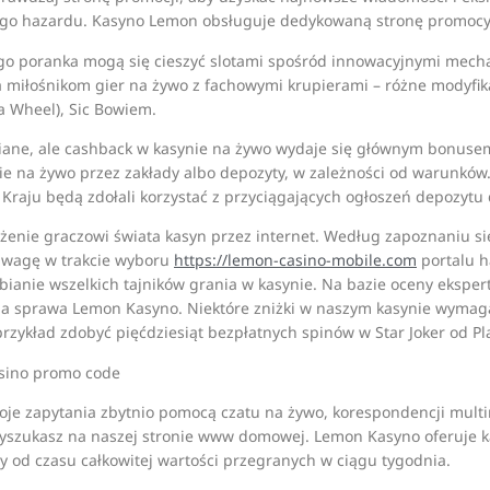
go hazardu. Kasyno Lemon obsługuje dedykowaną stronę promocyjn
o poranka mogą się cieszyć slotami spośród innowacyjnymi mechan
miłośnikom gier na żywo z fachowymi krupierami – różne modyfikac
a Wheel), Sic Bowiem.
iane, ale cashback w kasynie na żywo wydaje się głównym bonusem
na żywo przez zakłady albo depozyty, w zależności od warunków. W
Kraju będą zdołali korzystać z przyciągających ogłoszeń depozytu 
iżenie graczowi świata kasyn przez internet. Według zapoznaniu s
uwagę w trakcie wyboru
https://lemon-casino-mobile.com
portalu h
ębianie wszelkich tajników grania w kasynie. Na bazie oceny eksp
 na sprawa Lemon Kasyno. Niektóre zniżki w naszym kasynie wyma
ykład zdobyć pięćdziesiąt bezpłatnych spinów w Star Joker od Pla
e zapytania zbytnio pomocą czatu na żywo, korespondencji multi
i wyszukasz na naszej stronie www domowej. Lemon Kasyno oferuj
y od czasu całkowitej wartości przegranych w ciągu tygodnia.