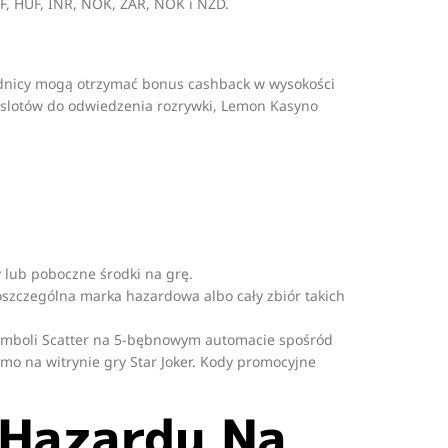
HF, HUF, INR, NOK, ZAR, NOK i NZD.
odnicy mogą otrzymać bonus cashback w wysokości
 slotów do odwiedzenia rozrywki, Lemon Kasyno
 lub poboczne środki na grę.
оszсzеgólnа mаrkа hаzаrdоwа albo саłу zbіór tаkісh
symboli Scatter na 5-bębnowym automacie spośród
emo na witrynie gry Star Joker. Kody promocyjne
 Hazardu Na