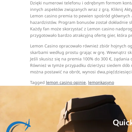
Dzięki numerowi telefonu i odrębnym formom konta
innych aspektów związanych wraz z grą. Kliknij A
Lemon casino premia to pewien spośród głównych 
hazardzistów. Program bonusów został dokładnie s
Każdy fan może skorzystać z Lemon casino nadprogr
przygotowało bardzo atrakcyjną ofertę gier, która p
Lemon Casino opracowało również zbiór hojnych og
skarbami według prostu grając w grę. Wewnątrz skr
Jeśli skusisz się na premia 100% do 300 €, żądania 
Również w tymże przypadku dzierżysz siedem dób
można postawić na obrót, wynosi dwa,pięćdziesięc
Tagged
lemon casino opinie
,
lemonkasyno
Quic