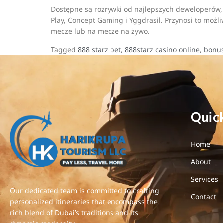
Dostępne są rozrywki od najlepszych deweloperów,
Play, Concept Gaming i Yggdrasil. Przynosi to moż
mecze lub na mecze na żywo.
Tagged
888 starz bet
,
888starz casino online
,
bonus
Quic
Home
About
Services
Our dedicated team is committed to crafting
Contact
personalized itineraries that encompass the
rich blend of Dubai’s traditions and its