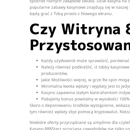
spośród różnych zakątków świata. Dział kasyna na ż
popularne zabawy kasynowe znajdują się w naszej 
będą grać z Tobą prosto z Nowego ekranu.
Czy Witryna 
Przystosowan
Każdy użytkownik może sprawdzić, porównać 
Należy również podkreślić, iż lobby kasyn
producentów.
Jakie Możliwości więcej, w grze Re-spin mog
Minimalna kwota wpłaty i wypłaty jest to jedyn
Kasyno zapewnia stałym kontrahentom indywidu
Podajemy bonus powitalny w wysokości 100% d
Skoro o deponowaniu środków wystąpienie, wskazane
tym również wpłaty zbyt pomocą kryptowalut. Niez
Niektóre oferty przyrządzane są umyślnie dla czy
Kasyno 888Starz przyciąga zawodników niе tylko sz