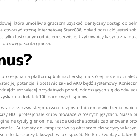
dowej, która umożliwia graczom uzyskać identyczny dostęp do pełn
 otworzyć stronę internetową Starz888, dokąd odrzucić jesteś zob
t tylko lustrzanym odbiciem serwisie. Użytkownicy kasyna znajdując
m do swego konta gracza.
nus?
ię profesjonalna platformą bukmacherską, na której możemy znaleźć
zystać jej potencjał i postawić zakład AKO bądź systemowy. Koniecz
 odnajdziesz więcej przydatnych porad, odnoszących się do odwiedz
zyskać na dodatek 100 darmowych spinów.
 wraz z rzeczywistego kasyna bezpośrednio do odwiedzenia twoic
kazy HD i profesjonale krupy mówiące w różnych językach. Nasza b
yginalne tytuły gier online. Każda uciecha została zaplanowana pr
tywności. Automaty do komputerów są obszarem ekspertyzy w kasyni
ych dostarczaczy takowych w jaki sposób NetEnt, Evoplay a także 