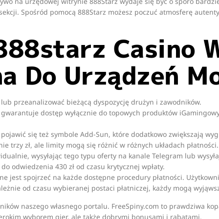
ywo na urzędowej witrynie 888Starz wydaje się być o sporo bardzi
sekcji. Spośród pomocą 888Starz możesz poczuć atmosferę autenty
888starz Casino W
a Do Urządzeń Mo
lub przeanalizować bieżącą dyspozycję drużyn i zawodników.
owe gwarantuje dostęp wyłącznie do topowych produktów iGaming
ą pojawić się też symbole Add-Sun, które dodatkowo zwiększają w
ie trzy zł, ale limity mogą się różnić w różnych układach płatności.
alnie, wysyłając tego typu oferty na kanale Telegram lub wysyłaj
o odwiedzenia 430 zł od czasu krytycznej wpłaty.
 jest spojrzeć na każde dostępne procedury płatności. Użytkownic
ależnie od czasu wybieranej postaci płatniczej, każdy mogą wyją
telników naszego własnego portalu. FreeSpiny.com to prawdziwa ko
еrokim wyborеm giеr, alе takżе dobrymi bonusami i rabatami.