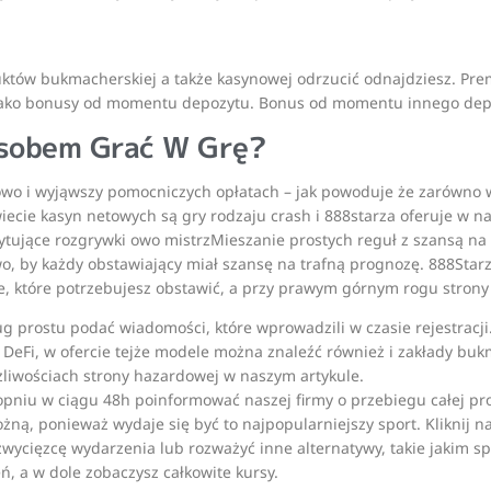
uktów bukmacherskiej a także kasynowej odrzucić odnajdziesz. Pre
 jako bonusy od momentu depozytu. Bonus od momentu innego depo
posobem Grać W Grę?
o i wyjąwszy pomocniczych opłatach – jak powoduje że zarówno w
cie kasyn netowych są gry rodzaju crash i 888starza oferuje w na
cytujące rozgrywki owo mistrzMieszanie prostych reguł z szansą n
o, by każdy obstawiający miał szansę na trafną prognozę. 888Starz
nie, które potrzebujesz obstawić, a przy prawym górnym rogu strony 
g prostu podać wiadomości, które wprowadzili w czasie rejestracji
DeFi, w ofercie tejże modele można znaleźć również i zakłady buk
liwościach strony hazardowej w naszym artykule.
pniu w ciągu 48h poinformować naszej firmy o przebiegu całej pr
ożną, ponieważ wydaje się być to najpopularniejszy sport. Kliknij 
wycięzcę wydarzenia lub rozważyć inne alternatywy, takie jakim s
, a w dole zobaczysz całkowite kursy.