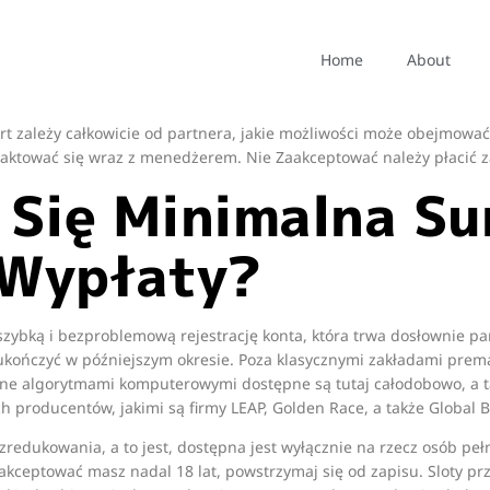
Home
About
ziałać na późniejszych urządzeniach, wszystko, których wymagasz, 
y jednej z wersji iPhone’a bądź iPada, to również posiadasz możliwo
t zależy całkowicie od partnera, jakie możliwości może obejmować s
taktować się wraz z menedżerem. Nie Zaakceptować należy płacić 
 Się Minimalna S
 Wypłaty?
zybką i bezproblemową rejestrację konta, która trwa dosłownie par
kończyć w późniejszym okresie. Poza klasycznymi zakładami prema
wane algorytmami komputerowymi dostępne są tutaj całodobowo, a t
 producentów, jakimi są firmy LEAP, Golden Race, a także Global B
edukowania, a to jest, dostępna jest wyłącznie na rzecz osób pełn
akceptować masz nadal 18 lat, powstrzymaj się od zapisu. Sloty pr