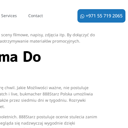
+971 55 719 2065
Services
Contact
owo stabilne połączenie internetowe. Jeśli
ść nabycia produktów i obstawiania zbytnio jej
ceny filmowe, napisy, zdjęcia itp. By dołączyć do
zaotrzymywanie materiałów promocyjnych.
uma Do
ę chwil. Jakie Możliwości ważne, nie postuluje
tch i live, bukmacher 888Starz Polska umożliwia
akże przez siedmiu dni w tygodniu. Rozrywki
et.
oletnich. 888Starz postuluje ocenie stulecia zanim
zegląda się nadzwyczaj wygodnie dzięki