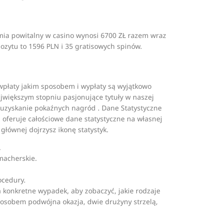
mia powitalny w casino wynosi 6700 ZŁ razem wraz
zytu to 1596 PLN i 35 gratisowych spinów.
płaty jakim sposobem i wypłaty są wyjątkowo
jwiększym stopniu pasjonujące tytuły w naszej
a uzyskanie pokaźnych nagród . Dane Statystyczne
 oferuje całościowe dane statystyczne na własnej
głównej dojrzysz ikonę statystyk.
.
macherskie.
ocedury.
na konkretne wypadek, aby zobaczyć, jakie rodzaje
posobem podwójna okazja, dwie drużyny strzelą,