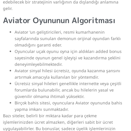
edebilecek bir stratejinin varlığının da dışlandığı anlamına
gelir.
Aviator Oyununun Algoritması
Aviator ‘un geliştiricileri, resmi kumarhanenin
sayfalarında sunulan demonun orijinal oyundan farklı
olmadığını garanti eder.
Oyuncular uçak oyunu oyna için aldıkları added bonus
sayesinde oyunun genel işleyişi ve kazandırma şeklini
deneyimleyebilmektedir.
Aviator sinyal hilesi ücretsiz, oyunda kazanma şansını
artırmak amacıyla kullanılan bir yöntemdir.
Ücretsiz sinyal hileleri genellikle internette veya çeşitli
forumlarda bulunabilir, ancak bu hilelerin yasal ve
güvenilir olmama ihtimali yüksektir.
Birçok bahis sitesi, oyunculara Aviator oyununda bahis
yapma imkanı sunmaktadır.
Bazı siteler, belirli bir miktara kadar para çekme
işlemlerinizden ücret almazken, diğerleri sabit bir ücret
uygulayabilirler. Bu bonuslar, sadece üyelik işlemlerinizin