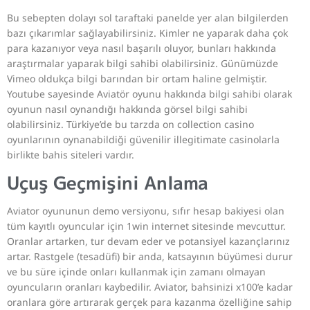
Bu sebepten dolayı sol taraftaki panelde yer alan bilgilerden
bazı çıkarımlar sağlayabilirsiniz. Kimler ne yaparak daha çok
para kazanıyor veya nasıl başarılı oluyor, bunları hakkında
araştırmalar yaparak bilgi sahibi olabilirsiniz. Günümüzde
Vimeo oldukça bilgi barından bir ortam haline gelmiştir.
Youtube sayesinde Aviatör oyunu hakkında bilgi sahibi olarak
oyunun nasıl oynandığı hakkında görsel bilgi sahibi
olabilirsiniz. Türkiye’de bu tarzda on collection casino
oyunlarının oynanabildiği güvenilir illegitimate casinolarla
birlikte bahis siteleri vardır.
Uçuş Geçmişini Anlama
Aviator oyununun demo versiyonu, sıfır hesap bakiyesi olan
tüm kayıtlı oyuncular için 1win internet sitesinde mevcuttur.
Oranlar artarken, tur devam eder ve potansiyel kazançlarınız
artar. Rastgele (tesadüfi) bir anda, katsayının büyümesi durur
ve bu süre içinde onları kullanmak için zamanı olmayan
oyuncuların oranları kaybedilir. Aviator, bahsinizi x100’e kadar
oranlara göre artırarak gerçek para kazanma özelliğine sahip