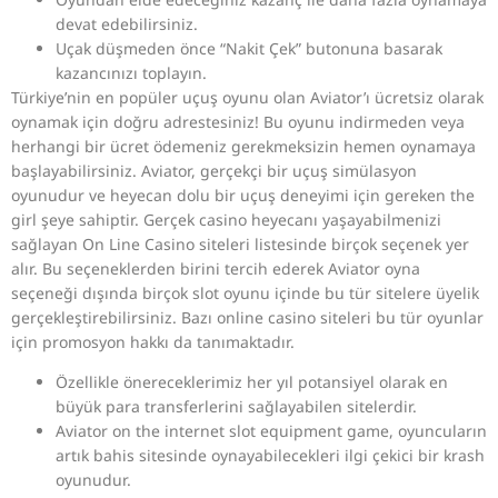
devat edebilirsiniz.
Uçak düşmeden önce “Nakit Çek” butonuna basarak
kazancınızı toplayın.
Türkiye’nin en popüler uçuş oyunu olan Aviator’ı ücretsiz olarak
oynamak için doğru adrestesiniz! Bu oyunu indirmeden veya
herhangi bir ücret ödemeniz gerekmeksizin hemen oynamaya
başlayabilirsiniz. Aviator, gerçekçi bir uçuş simülasyon
oyunudur ve heyecan dolu bir uçuş deneyimi için gereken the
girl şeye sahiptir. Gerçek casino heyecanı yaşayabilmenizi
sağlayan On Line Casino siteleri listesinde birçok seçenek yer
alır. Bu seçeneklerden birini tercih ederek Aviator oyna
seçeneği dışında birçok slot oyunu içinde bu tür sitelere üyelik
gerçekleştirebilirsiniz. Bazı online casino siteleri bu tür oyunlar
için promosyon hakkı da tanımaktadır.
Özellikle önereceklerimiz her yıl potansiyel olarak en
büyük para transferlerini sağlayabilen sitelerdir.
Aviator on the internet slot equipment game, oyuncuların
artık bahis sitesinde oynayabilecekleri ilgi çekici bir krash
oyunudur.