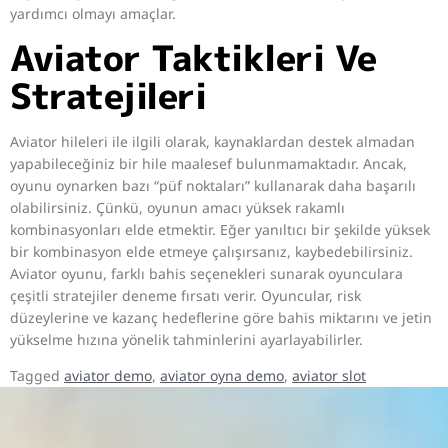
yardımcı olmayı amaçlar.
Aviator Taktikleri Ve
Stratejileri
Aviator hileleri ile ilgili olarak, kaynaklardan destek almadan
yapabileceğiniz bir hile maalesef bulunmamaktadır. Ancak,
oyunu oynarken bazı “püf noktaları” kullanarak daha başarılı
olabilirsiniz. Çünkü, oyunun amacı yüksek rakamlı
kombinasyonları elde etmektir. Eğer yanıltıcı bir şekilde yüksek
bir kombinasyon elde etmeye çalışırsanız, kaybedebilirsiniz.
Aviator oyunu, farklı bahis seçenekleri sunarak oyunculara
çeşitli stratejiler deneme fırsatı verir. Oyuncular, risk
düzeylerine ve kazanç hedeflerine göre bahis miktarını ve jetin
yükselme hızına yönelik tahminlerini ayarlayabilirler.
Tagged
aviator demo
,
aviator oyna demo
,
aviator slot