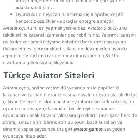
titlo’yu değerlendirmek için uzmanların görüşlerine
odaklanabilirsiniz.
Oyuncuların heyecanını artırmak için Spribe, çeşitli
benzersiz özellikler ve araçlar entegre etmiştir.
Aviatör oyunu hilesi yapmak yerine bazı Aviatör Slot Oyunu
taktikleri ile kazançlı zamanlar geçirebilirsiniz. Yatırımcı şansını
ne kadar zorlamak istiyorsa bahsinizi bozdurmadan oyuna
devam etmesi gerekmektedir. Bahsine devam eden oyuncu
eğer isterse katlama rakamının yani x rakamının 8x 10x
civarlarına gelmesini bekleyebilir.
Türkçe Aviator Siteleri
Aviator oyna, online casino dünyasında hızla popülerlik
kazanan ve çarpan mekanizmasına dayalı bir oyun olarak dikkat
çekiyor. Geleneksel slot machine oyunlarından farklı olarak, bu
oyun tamamen gerçek zamanlı bir deneyim sunar ve
oyuncuların anlık kararlar almasını gerektirir. Hem şans hem de
strateji unsurlarını barındıran bu oyun, basit kuralları ve
dinamik yapısı sayesinde the girl
aviator games
seviyeden
oyuncuya hitap eder.