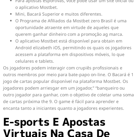
Para apostas esportivas, você pode usar um site oficial ou
o aplicativo Mostbet.
Mini, Bacará Superior e muitos diferentes.
O Programa de Afiliados da Mostbet zero Brasil é uma
oportunidade atraente em virtude de aqueles que
querem ganhar dinheiro com a promoção ag marca.
O aplicativo Mostbet está disponível para obtain em
Android elizabeth iOS, permitindo os quais os jogadores
acessem a plataforma em dispositivos móveis, lo que
celulares e tablets.
Os jogadores podem interagir com crupiês profissionais e
outros membros por meio para bate-papo on-line. O Bacará é 1
jogo de cartas popular disponível na plataforma Mostbet. Os
jogadores podem arriesgar em um jogador,” “banqueiro ou
outro jogador para ganhar, com o objetivo de coletar uma soma
de cartas próxima the 9. O game é fácil para aprender e
encanta tanto a iniciantes quanto a jogadores experientes.
E-sports E Apostas
Virtuais Na Casa De