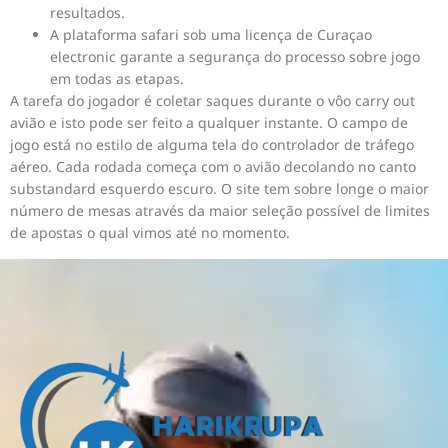
resultados.
A plataforma safari sob uma licença de Curaçao
electronic garante a segurança do processo sobre jogo
em todas as etapas.
A tarefa do jogador é coletar saques durante o vôo carry out
avião e isto pode ser feito a qualquer instante. O campo de
jogo está no estilo de alguma tela do controlador de tráfego
aéreo. Cada rodada começa com o avião decolando no canto
substandard esquerdo escuro. O site tem sobre longe o maior
número de mesas através da maior seleção possível de limites
de apostas o qual vimos até no momento.