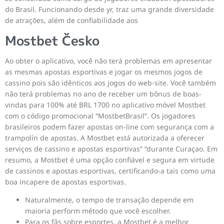
do Brasil. Funcionando desde yr, traz uma grande diversidade
de atrações, além de confiabilidade aos
Mostbet Česko
Ao obter o aplicativo, você não terá problemas em apresentar
as mesmas apostas esportivas e jogar os mesmos jogos de
cassino pois são idênticos aos jogos do web-site. Você também
não terá problemas no ano de receber um bônus de boas-
vindas para 100% até BRL 1700 no aplicativo móvel Mostbet
com o código promocional “MostbetBrasil”. Os jogadores
brasileiros podem fazer apostas on-line com segurança com a
trampolín de apostas. A Mostbet está autorizada a oferecer
serviços de cassino e apostas esportivas” “durante Curaçao. Em
resumo, a Mostbet é uma opção confiável e segura em virtude
de cassinos e apostas esportivas, certificando-a tais como uma
boa incapere de apostas esportivas.
Naturalmente, o tempo de transação depende em
maioria perform método que você escolher.
Para os fãs sobre esportes, a Mostbet é a melhor