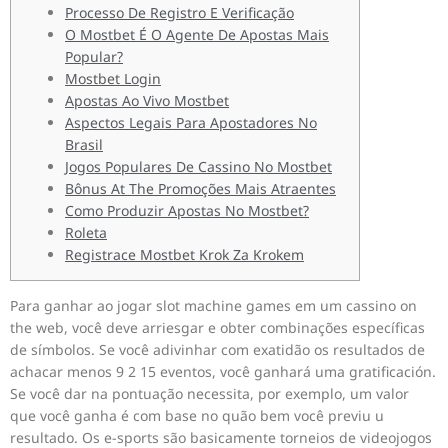
Processo De Registro E Verificação
O Mostbet É O Agente De Apostas Mais
Popular?
Mostbet Login
Apostas Ao Vivo Mostbet
Aspectos Legais Para Apostadores No
Brasil
Jogos Populares De Cassino No Mostbet
Bônus At The Promoções Mais Atraentes
Como Produzir Apostas No Mostbet?
Roleta
Registrace Mostbet Krok Za Krokem
Para ganhar ao jogar slot machine games em um cassino on
the web, você deve arriesgar e obter combinações específicas
de símbolos. Se você adivinhar com exatidão os resultados de
achacar menos 9 2 15 eventos, você ganhará uma gratificación.
Se você dar na pontuação necessita, por exemplo, um valor
que você ganha é com base no quão bem você previu u
resultado. Os e-sports são basicamente torneios de videojogos