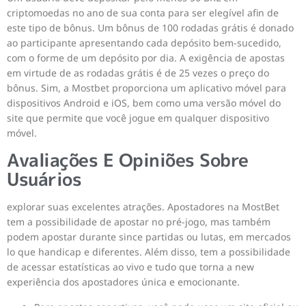
criptomoedas no ano de sua conta para ser elegível afin de
este tipo de bônus. Um bônus de 100 rodadas grátis é donado
ao participante apresentando cada depósito bem-sucedido,
com o forme de um depósito por dia. A exigência de apostas
em virtude de as rodadas grátis é de 25 vezes o preço do
bônus. Sim, a Mostbet proporciona um aplicativo móvel para
dispositivos Android e iOS, bem como uma versão móvel do
site que permite que você jogue em qualquer dispositivo
móvel.
Avaliações E Opiniões Sobre
Usuários
explorar suas excelentes atrações. Apostadores na MostBet
tem a possibilidade de apostar no pré-jogo, mas também
podem apostar durante since partidas ou lutas, em mercados
lo que handicap e diferentes. Além disso, tem a possibilidade
de acessar estatísticas ao vivo e tudo que torna a new
experiência dos apostadores única e emocionante.