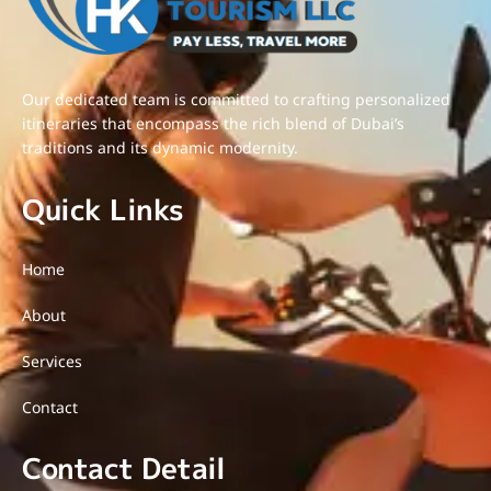
Our dedicated team is committed to crafting personalized
itineraries that encompass the rich blend of Dubai’s
traditions and its dynamic modernity.
Quick Links
Home
About
Services
Contact
Contact Detail