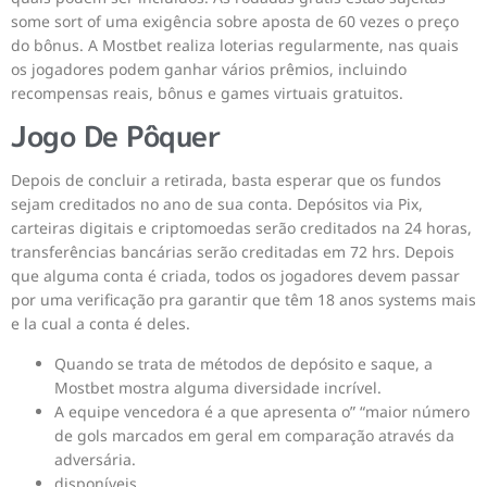
some sort of uma exigência sobre aposta de 60 vezes o preço
do bônus. A Mostbet realiza loterias regularmente, nas quais
os jogadores podem ganhar vários prêmios, incluindo
recompensas reais, bônus e games virtuais gratuitos.
Jogo De Pôquer
Depois de concluir a retirada, basta esperar que os fundos
sejam creditados no ano de sua conta. Depósitos via Pix,
carteiras digitais e criptomoedas serão creditados na 24 horas,
transferências bancárias serão creditadas em 72 hrs. Depois
que alguma conta é criada, todos os jogadores devem passar
por uma verificação pra garantir que têm 18 anos systems mais
e la cual a conta é deles.
Quando se trata de métodos de depósito e saque, a
Mostbet mostra alguma diversidade incrível.
A equipe vencedora é a que apresenta o” “maior número
de gols marcados em geral em comparação através da
adversária.
disponíveis.