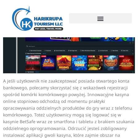
A jeśli użytkownik nie zaakceptować posiada otwartego konta
bankowego, polecamy skorzystać się z wskazówek rejestracji
spośród komórki komórkowego powyżej. Innowacyjne kasyna
online stopniowo odchodzą od momentu praktyki
opracowywania oddzielnych produktów do gry wraz z telefonu
komórkowego. Toteż użytkownicy mogą się logować się w
kasynie BetSafe wraz ze smartfona i tabletu z brakiem szukania
oddzielnego oprogramowania. Odrzucić jesteś zobligowany
instalować aplikacji gwoli kasyna, które zajmie obszar na