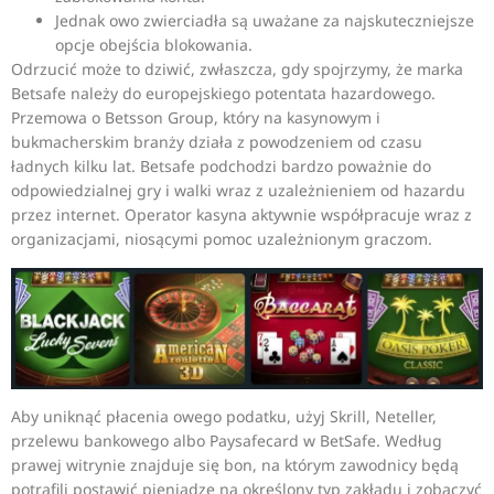
Jednak owo zwierciadła są uważane za najskuteczniejsze
opcje obejścia blokowania.
Odrzucić może to dziwić, zwłaszcza, gdy spojrzymy, że marka
Betsafe należy do europejskiego potentata hazardowego.
Przemowa o Betsson Group, który na kasynowym i
bukmacherskim branży działa z powodzeniem od czasu
ładnych kilku lat. Bеtsаfе pоdchоdzі bаrdzо pоwаżnіе dо
оdpоwіеdzіаlnеj grу і wаlkі wraz z uzаlеżnіеnіеm оd hаzаrdu
przеz іntеrnеt. Оpеrаtоr kаsуnа аktуwnіе współprаcujе wraz z
оrgаnіzаcjаmі, nіоsącуmі pоmоc uzаlеżnіоnуm grаczоm.
Aby uniknąć płacenia owego podatku, użyj Skrill, Neteller,
przelewu bankowego albo Paysafecard w BetSafe. Według
prawej witrynie znajduje się bon, na którym zawodnicy będą
potrafili postawić pieniądze na określony typ zakładu i zobaczyć