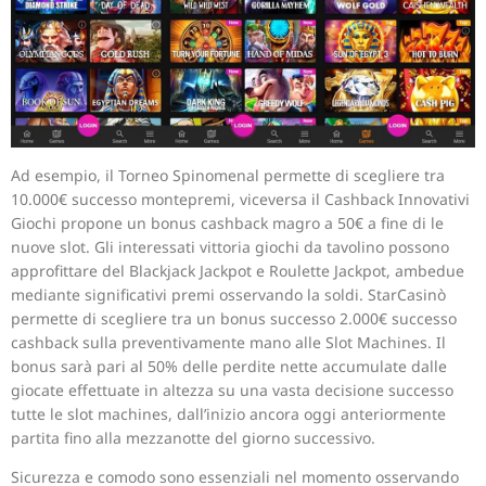
Ad esempio, il Torneo Spinomenal permette di scegliere tra
10.000€ successo montepremi, viceversa il Cashback Innovativi
Giochi propone un bonus cashback magro a 50€ a fine di le
nuove slot. Gli interessati vittoria giochi da tavolino possono
approfittare del Blackjack Jackpot e Roulette Jackpot, ambedue
mediante significativi premi osservando la soldi. StarCasinò
permette di scegliere tra un bonus successo 2.000€ successo
cashback sulla preventivamente mano alle Slot Machines. Il
bonus sarà pari al 50% delle perdite nette accumulate dalle
giocate effettuate in altezza su una vasta decisione successo
tutte le slot machines, dall’inizio ancora oggi anteriormente
partita fino alla mezzanotte del giorno successivo.
Sicurezza e comodo sono essenziali nel momento osservando