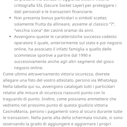
crittografia SSL (Secure Socket Layer) per proteggere i
dati personali e le transazioni finanziarie.
Non presenta bonus particolari o simboli scatter,
solamente frutta da allineare, assieme al classico “7”,
“vecchia icona” dei casinò oramai da anni.
Avvengono queste le caratteristiche successo codesto
operatore il quale, anteriormente sul stato e poi negozio
online, ha associato il infatti famiglia a quello delle
scommesse sportive a partire dal 1990 e
successivamente anche agli altri segmenti del gioco
negozio online.
Come ultimo attraversamento vittoria sicurezza, dovrete
allegare una foto del vostro attestato, persino via WhatsApp.
Nella tabella qui su, avvengono catalogati tutti i particolari
relativi alle misure di sicurezza riassunti punto con lo
traguardo di punto. Inoltre, come possiamo ammettere che
vedremo nel prossimo punto di questa giudizio vittoria
CasinoMania, persino i pagamenti sono al sicuro durante tutte
le transazioni. Nella parte alta della schermata iniziale, si sono
osservando la grado di aggiungere e aggiornare i propri