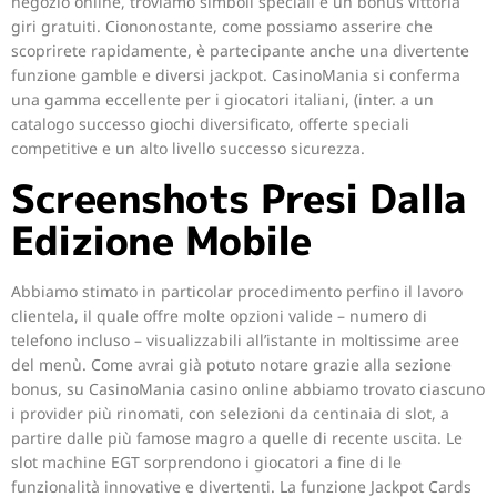
negozio online, troviamo simboli speciali e un bonus vittoria
giri gratuiti. Ciononostante, come possiamo asserire che
scoprirete rapidamente, è partecipante anche una divertente
funzione gamble e diversi jackpot. CasinoMania si conferma
una gamma eccellente per i giocatori italiani, (inter. a un
catalogo successo giochi diversificato, offerte speciali
competitive e un alto livello successo sicurezza.
Screenshots Presi Dalla
Edizione Mobile
Abbiamo stimato in particolar procedimento perfino il lavoro
clientela, il quale offre molte opzioni valide – numero di
telefono incluso – visualizzabili all’istante in moltissime aree
del menù. Come avrai già potuto notare grazie alla sezione
bonus, su CasinoMania casino online abbiamo trovato ciascuno
i provider più rinomati, con selezioni da centinaia di slot, a
partire dalle più famose magro a quelle di recente uscita. Le
slot machine EGT sorprendono i giocatori a fine di le
funzionalità innovative e divertenti. La funzione Jackpot Cards