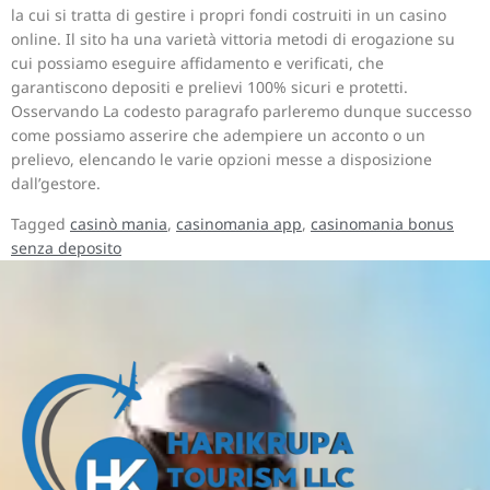
la cui si tratta di gestire i propri fondi costruiti in un casino
online. Il sito ha una varietà vittoria metodi di erogazione su
cui possiamo eseguire affidamento e verificati, che
garantiscono depositi e prelievi 100% sicuri e protetti.
Osservando La codesto paragrafo parleremo dunque successo
come possiamo asserire che adempiere un acconto o un
prelievo, elencando le varie opzioni messe a disposizione
dall’gestore.
Tagged
casinò mania
,
casinomania app
,
casinomania bonus
senza deposito