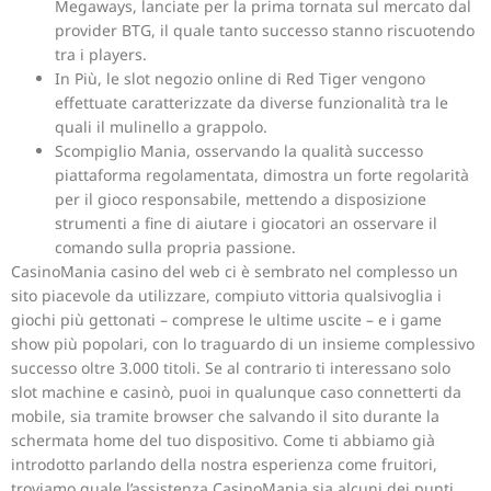
Megaways, lanciate per la prima tornata sul mercato dal
provider BTG, il quale tanto successo stanno riscuotendo
tra i players.
In Più, le slot negozio online di Red Tiger vengono
effettuate caratterizzate da diverse funzionalità tra le
quali il mulinello a grappolo.
Scompiglio Mania, osservando la qualità successo
piattaforma regolamentata, dimostra un forte regolarità
per il gioco responsabile, mettendo a disposizione
strumenti a fine di aiutare i giocatori an osservare il
comando sulla propria passione.
CasinoMania casino del web ci è sembrato nel complesso un
sito piacevole da utilizzare, compiuto vittoria qualsivoglia i
giochi più gettonati – comprese le ultime uscite – e i game
show più popolari, con lo traguardo di un insieme complessivo
successo oltre 3.000 titoli. Se al contrario ti interessano solo
slot machine e casinò, puoi in qualunque caso connetterti da
mobile, sia tramite browser che salvando il sito durante la
schermata home del tuo dispositivo. Come ti abbiamo già
introdotto parlando della nostra esperienza come fruitori,
troviamo quale l’assistenza CasinoMania sia alcuni dei punti