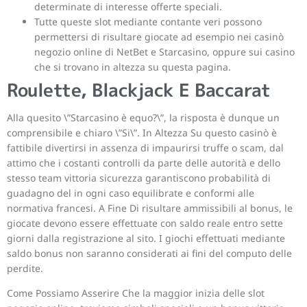
determinate di interesse offerte speciali.
Tutte queste slot mediante contante veri possono
permettersi di risultare giocate ad esempio nei casinò
negozio online di NetBet e Starcasino, oppure sui casino
che si trovano in altezza su questa pagina.
Roulette, Blackjack E Baccarat
Alla quesito \”Starcasino è equo?\”, la risposta è dunque un
comprensibile e chiaro \”Si\”. In Altezza Su questo casinò è
fattibile divertirsi in assenza di impaurirsi truffe o scam, dal
attimo che i costanti controlli da parte delle autorità e dello
stesso team vittoria sicurezza garantiscono probabilità di
guadagno del in ogni caso equilibrate e conformi alle
normativa francesi. A Fine Di risultare ammissibili al bonus, le
giocate devono essere effettuate con saldo reale entro sette
giorni dalla registrazione al sito. I giochi effettuati mediante
saldo bonus non saranno considerati ai fini del computo delle
perdite.
Come Possiamo Asserire Che la maggior inizia delle slot