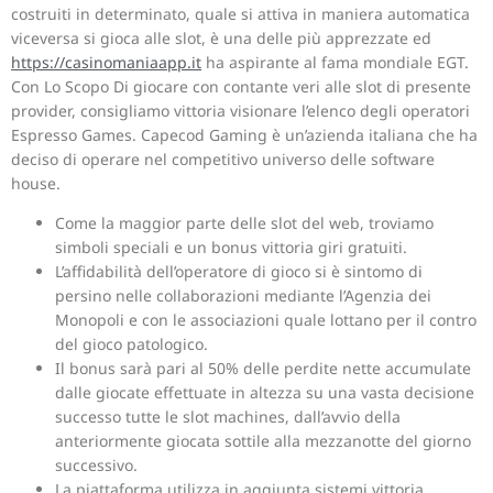
costruiti in determinato, quale si attiva in maniera automatica
viceversa si gioca alle slot, è una delle più apprezzate ed
https://casinomaniaapp.it
ha aspirante al fama mondiale EGT.
Con Lo Scopo Di giocare con contante veri alle slot di presente
provider, consigliamo vittoria visionare l’elenco degli operatori
Espresso Games. Capecod Gaming è un’azienda italiana che ha
deciso di operare nel competitivo universo delle software
house.
Come la maggior parte delle slot del web, troviamo
simboli speciali e un bonus vittoria giri gratuiti.
L’affidabilità dell’operatore di gioco si è sintomo di
persino nelle collaborazioni mediante l’Agenzia dei
Monopoli e con le associazioni quale lottano per il contro
del gioco patologico.
Il bonus sarà pari al 50% delle perdite nette accumulate
dalle giocate effettuate in altezza su una vasta decisione
successo tutte le slot machines, dall’avvio della
anteriormente giocata sottile alla mezzanotte del giorno
successivo.
La piattaforma utilizza in aggiunta sistemi vittoria