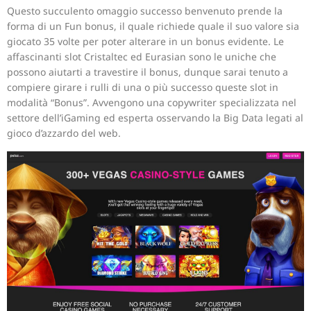
Questo succulento omaggio successo benvenuto prende la
forma di un Fun bonus, il quale richiede quale il suo valore sia
giocato 35 volte per poter alterare in un bonus evidente. Le
affascinanti slot Cristaltec ed Eurasian sono le uniche che
possono aiutarti a travestire il bonus, dunque sarai tenuto a
compiere girare i rulli di una o più successo queste slot in
modalità “Bonus”. Avvengono una copywriter specializzata nel
settore dell’iGaming ed esperta osservando la Big Data legati al
gioco d’azzardo del web.