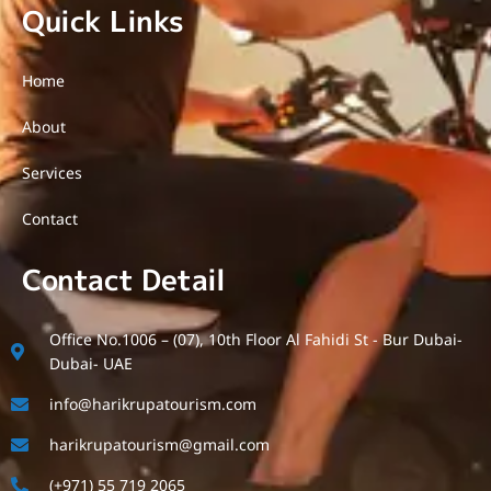
Quick Links
Home
About
Services
Contact
Contact Detail
Office No.1006 – (07), 10th Floor Al Fahidi St - Bur Dubai-
Dubai- UAE
info@harikrupatourism.com
harikrupatourism@gmail.com
(+971) 55 719 2065