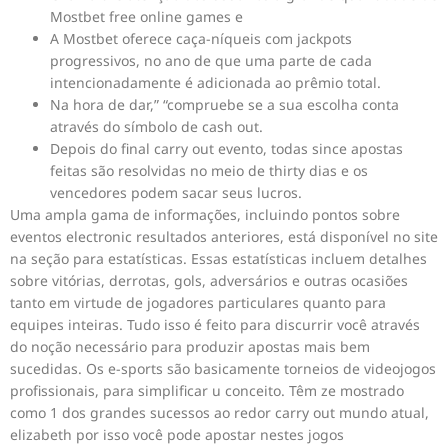
Mostbet free online games e
A Mostbet oferece caça-níqueis com jackpots
progressivos, no ano de que uma parte de cada
intencionadamente é adicionada ao prêmio total.
Na hora de dar,” “compruebe se a sua escolha conta
através do símbolo de cash out.
Depois do final carry out evento, todas since apostas
feitas são resolvidas no meio de thirty dias e os
vencedores podem sacar seus lucros.
Uma ampla gama de informações, incluindo pontos sobre
eventos electronic resultados anteriores, está disponível no site
na seção para estatísticas. Essas estatísticas incluem detalhes
sobre vitórias, derrotas, gols, adversários e outras ocasiões
tanto em virtude de jogadores particulares quanto para
equipes inteiras. Tudo isso é feito para discurrir você através
do noção necessário para produzir apostas mais bem
sucedidas. Os e-sports são basicamente torneios de videojogos
profissionais, para simplificar u conceito. Têm ze mostrado
como 1 dos grandes sucessos ao redor carry out mundo atual,
elizabeth por isso você pode apostar nestes jogos