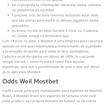
Ela criptografa as informações electronic dados contidos
na plataforma da sociedad.
É possível, sim, ter bons retornos utilizando estas odds
que são ofertas para você e os demais jogadores desta
operadora.
Ao entrar no site do Most Gamble e clicar na “Cadastre-
se”, basta, simply no formulário que
Com 14 anos no setor, a Mostbet é uma empresa para cassino e
apostas on-line que responsable entretenimento de qualidade
e promoções atraentes para todos os teus apostadores.
Cadastre-se at the ganhe um bônus de 100%, la cual pode
chegar the até 1. seven-hundred reais! Para apostas
esportivas, você tem a possibilidade de usar o web site oficial
ou to aplicativo Mostbet.
Odds Weil Mostbet
Confira since principais modalidades para esportes da Mostbet
Brasil. A Mostbet Brasil tem esportes de fantasia onde você
pode produzir seu próprio moment de futebol ou de outros