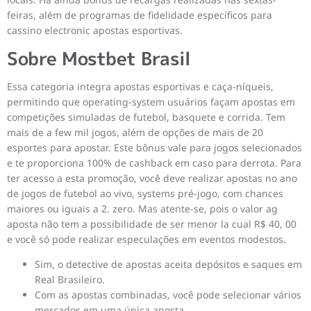
feiras, além de programas de fidelidade específicos para
cassino electronic apostas esportivas.
Sobre Mostbet Brasil
Essa categoria integra apostas esportivas e caça-níqueis,
permitindo que operating-system usuários façam apostas em
competições simuladas de futebol, basquete e corrida. Tem
mais de a few mil jogos, além de opções de mais de 20
esportes para apostar. Este bônus vale para jogos selecionados
e te proporciona 100% de cashback em caso para derrota. Para
ter acesso a esta promoção, você deve realizar apostas no ano
de jogos de futebol ao vivo, systems pré-jogo, com chances
maiores ou iguais a 2. zero. Mas atente-se, pois o valor ag
aposta não tem a possibilidade de ser menor la cual R$ 40, 00
e você só pode realizar especulações em eventos modestos.
Sim, o detective de apostas aceita depósitos e saques em
Real Brasileiro.
Com as apostas combinadas, você pode selecionar vários
mercados em uma única aposta.