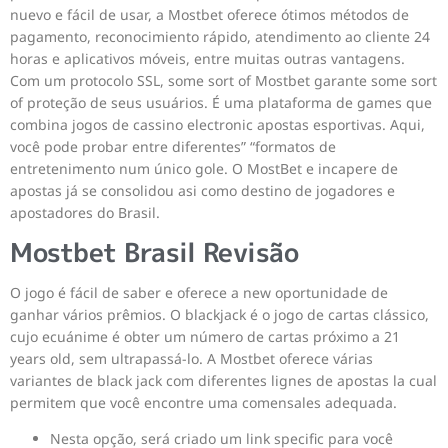
nuevo e fácil de usar, a Mostbet oferece ótimos métodos de
pagamento, reconocimiento rápido, atendimento ao cliente 24
horas e aplicativos móveis, entre muitas outras vantagens.
Com um protocolo SSL, some sort of Mostbet garante some sort
of proteção de seus usuários. É uma plataforma de games que
combina jogos de cassino electronic apostas esportivas. Aqui,
você pode probar entre diferentes” “formatos de
entretenimento num único gole. O MostBet e incapere de
apostas já se consolidou asi como destino de jogadores e
apostadores do Brasil.
Mostbet Brasil Revisão
O jogo é fácil de saber e oferece a new oportunidade de
ganhar vários prêmios. O blackjack é o jogo de cartas clássico,
cujo ecuánime é obter um número de cartas próximo a 21
years old, sem ultrapassá-lo. A Mostbet oferece várias
variantes de black jack com diferentes lignes de apostas la cual
permitem que você encontre uma comensales adequada.
Nesta opção, será criado um link specific para você