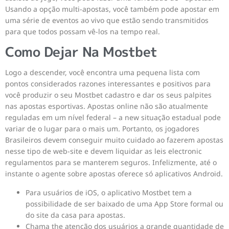
Usando a opção multi-apostas, você também pode apostar em
uma série de eventos ao vivo que estão sendo transmitidos
para que todos possam vê-los na tempo real.
Como Dejar Na Mostbet
Logo a descender, você encontra uma pequena lista com
pontos considerados razones interessantes e positivos para
você produzir o seu Mostbet cadastro e dar os seus palpites
nas apostas esportivas. Apostas online não são atualmente
reguladas em um nível federal – a new situação estadual pode
variar de o lugar para o mais um. Portanto, os jogadores
Brasileiros devem conseguir muito cuidado ao fazerem apostas
nesse tipo de web-site e devem liquidar as leis electronic
regulamentos para se manterem seguros. Infelizmente, até o
instante o agente sobre apostas oferece só aplicativos Android.
Para usuários de iOS, o aplicativo Mostbet tem a
possibilidade de ser baixado de uma App Store formal ou
do site da casa para apostas.
Chama the atenção dos usuários a grande quantidade de