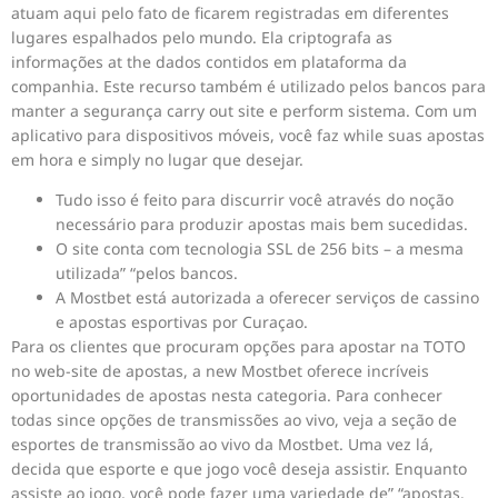
atuam aqui pelo fato de ficarem registradas em diferentes
lugares espalhados pelo mundo. Ela criptografa as
informações at the dados contidos em plataforma da
companhia. Este recurso também é utilizado pelos bancos para
manter a segurança carry out site e perform sistema. Com um
aplicativo para dispositivos móveis, você faz while suas apostas
em hora e simply no lugar que desejar.
Tudo isso é feito para discurrir você através do noção
necessário para produzir apostas mais bem sucedidas.
O site conta com tecnologia SSL de 256 bits – a mesma
utilizada” “pelos bancos.
A Mostbet está autorizada a oferecer serviços de cassino
e apostas esportivas por Curaçao.
Para os clientes que procuram opções para apostar na TOTO
no web-site de apostas, a new Mostbet oferece incríveis
oportunidades de apostas nesta categoria. Para conhecer
todas since opções de transmissões ao vivo, veja a seção de
esportes de transmissão ao vivo da Mostbet. Uma vez lá,
decida que esporte e que jogo você deseja assistir. Enquanto
assiste ao jogo, você pode fazer uma variedade de” “apostas.