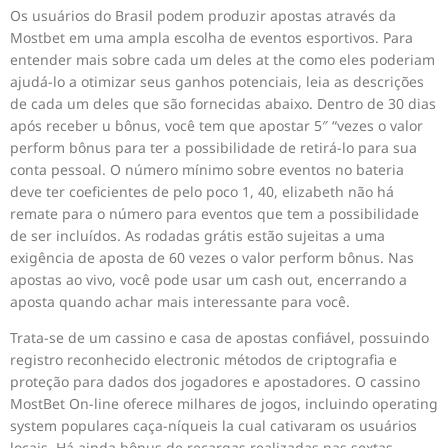
Os usuários do Brasil podem produzir apostas através da
Mostbet em uma ampla escolha de eventos esportivos. Para
entender mais sobre cada um deles at the como eles poderiam
ajudá-lo a otimizar seus ganhos potenciais, leia as descrições
de cada um deles que são fornecidas abaixo. Dentro de 30 dias
após receber u bônus, você tem que apostar 5″ “vezes o valor
perform bônus para ter a possibilidade de retirá-lo para sua
conta pessoal. O número mínimo sobre eventos no bateria
deve ter coeficientes de pelo poco 1, 40, elizabeth não há
remate para o número para eventos que tem a possibilidade
de ser incluídos. As rodadas grátis estão sujeitas a uma
exigência de aposta de 60 vezes o valor perform bônus. Nas
apostas ao vivo, você pode usar um cash out, encerrando a
aposta quando achar mais interessante para você.
Trata-se de um cassino e casa de apostas confiável, possuindo
registro reconhecido electronic métodos de criptografia e
proteção para dados dos jogadores e apostadores. O cassino
MostBet On-line oferece milhares de jogos, incluindo operating
system populares caça-níqueis la cual cativaram os usuários
locais. Há ainda bônus de recargas realizadas nas sextas-