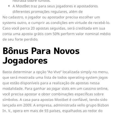
retirada sobre fundos.
A MostBet traz para seus jogadores e apostadores
diferentes promoções regulares, além de
No cadastro, o jogador ou apostador precisa escolher um
systems outro, e cumprir as condições em virtude de recebê-lo.
Caso você perca 20 apostas seguidas, será creditada em sua
conta uma aposta grátis com 50% perform valor nominal médio
de seu forte perdido.
Bônus Para Novos
Jogadores
Basta determinar a opção “Ao Vivo” localizada simply no menu,
que será mostrada uma lista de todos operating-system jogos
que estão disponíveis para a realização de apostas nessa
modalidade. Para ganhar ao jogar slots em um cassino online,
você precisa apostar e obter combinações específicas sobre
símbolos. A casa para apostas Mostbet é confiável, tendo sido
lançada em 2009. A empresa, administrada vello grupo Bizbon
In. V., opera em mais de 93 países, espalhados ao redor do