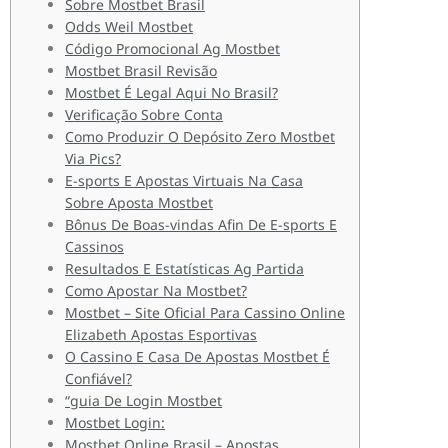
Sobre Mostbet Brasil
Odds Weil Mostbet
Código Promocional Ag Mostbet
Mostbet Brasil Revisão
Mostbet É Legal Aqui No Brasil?
Verificação Sobre Conta
Como Produzir O Depósito Zero Mostbet
Via Pics?
E-sports E Apostas Virtuais Na Casa
Sobre Aposta Mostbet
Bônus De Boas-vindas Afin De E-sports E
Cassinos
Resultados E Estatísticas Ag Partida
Como Apostar Na Mostbet?
Mostbet – Site Oficial Para Cassino Online
Elizabeth Apostas Esportivas
O Cassino E Casa De Apostas Mostbet É
Confiável?
“guia De Login Mostbet
Mostbet Login:
Mostbet Online Brasil – Apostas