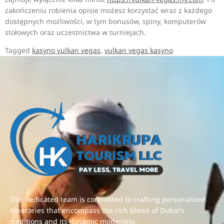
zakończeniu robienia opisie możesz korzystać wraz z każdego
dostępnych możliwości, w tym bonusów, spiny, komputerów
stołowych oraz uczestnictwa w turniejach.
Tagged
kasyno vulkan vegas
,
vulkan vegas kasyno
Our dedicated team is committed to crafting personalized
itineraries that encompass the rich blend of Dubai’s
traditions and its dynamic modernity.