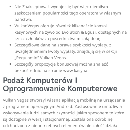
Nie Zaakceptować wydaje się być więc niemiłym
zaskoczeniem popularności tego operatora w własnym
państwa.
VulkanVegas oferuje również kilkanaście konsol
kasynowych na żywo od Evolution & Eguzi, dostępnych na
rzecz członków za pośrednictwem całą dobę.
Szczegółowe dane na sprawa szybkości wypłaty, z
uwzględnieniem kwoty wypłaty, znajdują się w sekcji
„Regulamin” Vulkan Vegas.
Szczegóły propozycje bonusowej można znaleźć
bezpośrednio na stronie www kasyna.
Podaż Komputerów I
Oprogramowanie Komputerowe
Vulkan Vegas stworzył własną aplikację mobilną na urządzenia
z programem operacyjnym Android. Zastosowanie umożliwia
wykonywania ludzi samych czynności jakim sposobem te które
są dostępne w wersji stacjonarnej. Została ona odrobinę
odchudzona z niepotrzebnych elementów ale całość działa