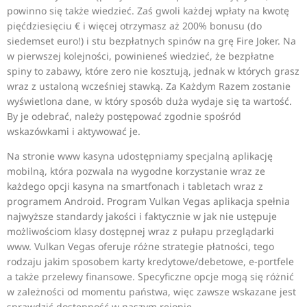
powinno się także wiedzieć. Zaś gwoli każdej wpłaty na kwotę
pięćdziesięciu € i więcej otrzymasz aż 200% bonusu (do
siedemset euro!) i stu bezpłatnych spinów na grę Fire Joker. Na
w pierwszej kolejności, powinieneś wiedzieć, że bezpłatne
spiny to zabawy, które zero nie kosztują, jednak w których grasz
wraz z ustaloną wcześniej stawką. Za Każdym Razem zostanie
wyświetlona dane, w który sposób duża wydaje się ta wartość.
By je odebrać, należy postępować zgodnie spośród
wskazówkami i aktywować je.
Na stronie www kasyna udostępniamy specjalną aplikację
mobilną, która pozwala na wygodne korzystanie wraz ze
każdego opcji kasyna na smartfonach i tabletach wraz z
programem Android. Program Vulkan Vegas aplikacja spełnia
najwyższe standardy jakości i faktycznie w jak nie ustępuje
możliwościom klasy dostępnej wraz z pułapu przeglądarki
www. Vulkan Vegas oferuje różne strategie płatności, tego
rodzaju jakim sposobem karty kredytowe/debetowe, e-portfele
a także przelewy finansowe. Specyficzne opcje mogą się różnić
w zależności od momentu państwa, więc zawsze wskazane jest
sprawdzić dostępność w naszym rejonie.