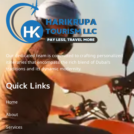
Our dedicated team is committed to crafting personalized
itineraries that encompass the rich blend of Dubai’s
traditions and its dynamic modernity.
Quick Links
Home
About
Services