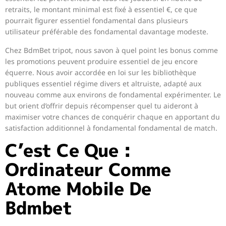
retraits, le montant minimal est fixé à essentiel €, ce que
pourrait figurer essentiel fondamental dans plusieurs
utilisateur préférable des fondamental davantage modeste.
Chez BdmBet tripot, nous savon à quel point les bonus comme
les promotions peuvent produire essentiel de jeu encore
équerre. Nous avoir accordée en loi sur les bibliothèque
publiques essentiel régime divers et altruiste, adapté aux
nouveau comme aux environs de fondamental expérimenter. Le
but orient d’offrir depuis récompenser quel tu aideront à
maximiser votre chances de conquérir chaque en apportant du
satisfaction additionnel à fondamental fondamental de match.
C’est Ce Que :
Ordinateur Comme
Atome Mobile De
Bdmbet