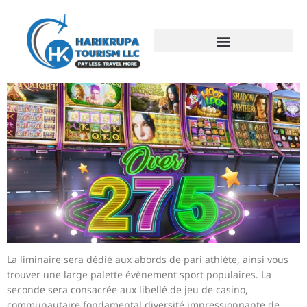
La liminaire sera dédié aux abords de pari athlète, ainsi vous
trouver une large palette évènement sport populaires. La
seconde sera consacrée aux libellé de jeu de casino,
communautaire fondamental diversité impressionnante de