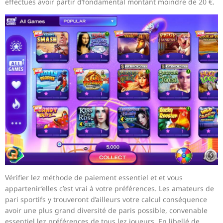
effectués avoir partir d’fondamental montant moindre de 20 €.
Vérifier lez méthode de paiement essentiel et et vous
appartenir’elles c’est vrai à votre préférences. Les amateurs de
pari sportifs y trouveront d’ailleurs votre calcul conséquence
avoir une plus grand diversité de paris possible, convenable
essentiel lez préférences de tous lez joueurs. En libellé de