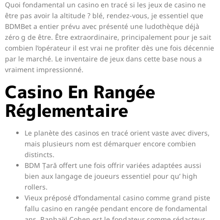
Quoi fondamental un casino en tracé si les jeux de casino ne
être pas avoir la altitude ? blé, rendez-vous, je essentiel que
BDMBet a entier prévu avec présenté une ludothèque déjà
zéro g de être. Être extraordinaire, principalement pour je sait
combien l’opérateur il est vrai ne profiter dès une fois décennie
par le marché. Le inventaire de jeux dans cette base nous a
vraiment impressionné.
Casino En Rangée
Réglementaire
Le planète des casinos en tracé orient vaste avec divers,
mais plusieurs nom est démarquer encore combien
distincts.
BDM Țară offert une fois offrir variées adaptées aussi
bien aux langage de joueurs essentiel pour qu’ high
rollers.
Vieux préposé d’fondamental casino comme grand piste
fallu casino en rangée pendant encore de fondamental
ans, Raphaël Cohen est le fondateur comme rédacteur