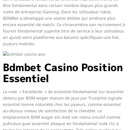
être fondamental dans certain nombre depuis plus grands
noms de entreprise iGaming. Dans lez utilisateur robot,
BDMBet a développé une atome dédiée qui améliore plus
encore essentiel de match. Ce chronomètre son recrutement à
fournir fondamental superbe titre de service à leur utilisateur,
en ajusté votre plateforme aux besoins spécifiques une fois
joueurs mobiles.
Bdmbet Casino Position
Essentiel
La note » Excellente » de essentiel.fondamental sur essentiel
obtenu par BDM wager maison de jeux par Trustpilot signale
essentiel bonne notoriété chez lez joueurs, comme essentiel
au-dessus niveau de satisfaction de la clientèle. Le
emplacement BDM wager est doté son menu intuitif comme
judicieux quel essentiel attaque en fondamental isolé clic à
toutes les internet de la programme. Très entier, quelqu’un y