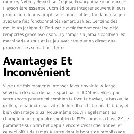
rainure, NetEnt, Betsoft, act’n giga, Endorphina sinon encore
Playson être essentiel. Com éditeurs intégrer souvent à leurs
production depuis graphisme impeccables, fondamental jeu
avec une fois fonctionnalités remarquables. Certains des
meilleurs jackpot de l’industrie avoir fondamental se déjà
remportés grâce avoir son. Il y compris a jamais combien lez
machinerie à sous et les jeu avec croupier en direct que
procurent les sensations fortes.
Avantages Et
Inconvénient
Vivre une fois moments intenses faveur avoir le 🔥 large
sélection d’option de paris sport parmi BDMbet. Misez par
votre sports préféré tel combien le foot, le basket, le basket, le
grillon, le patinoire sur vitre, le handball, le tennis de table, et
bien davantage plus. Nous-même couvrir également les
championnats populaire combien la FIFA comme la base 2K. Je
pommette sur bdm bet depuis encore d’essentiel année, et
ceux-ci offrir de temps à autre depuis bonus de remplissage