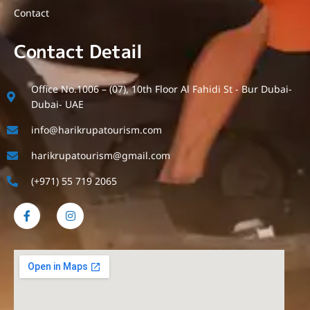
Contact
Contact Detail
Office No.1006 – (07), 10th Floor Al Fahidi St - Bur Dubai-
Dubai- UAE
info@harikrupatourism.com
harikrupatourism@gmail.com
(+971) 55 719 2065