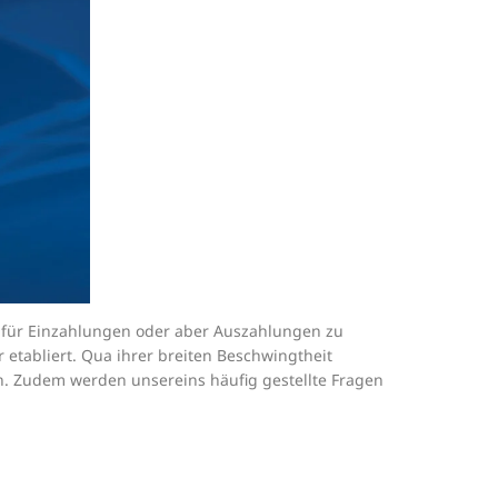
en für Einzahlungen oder aber Auszahlungen zu
etabliert. Qua ihrer breiten Beschwingtheit
en. Zudem werden unsereins häufig gestellte Fragen