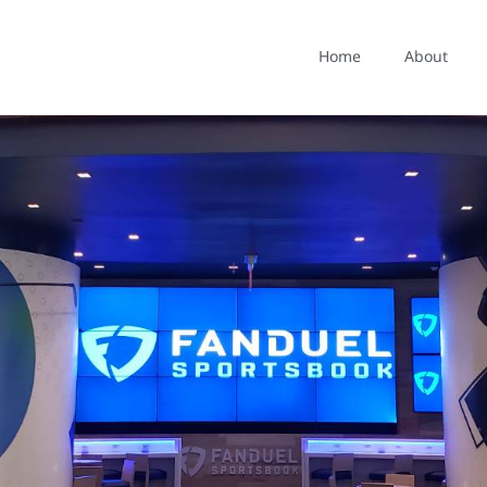
Home
About