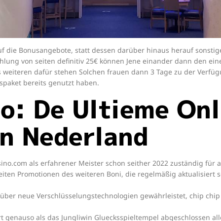
auf die Bonusangebote, statt dessen darüber hinaus herauf sonsti
zahlung von seiten definitiv 25€ können Jene einander dann den ein
s weiteren dafür stehen Solchen frauen dann 3 Tage zu der Verfüg
spaket bereits genutzt haben.
o: De Ultieme Onl
In Nederland
sino.com als erfahrener Meister schon seither 2022 zuständig für 
seiten Promotionen des weiteren Boni, die regelmäßig aktualisiert
 über neue Verschlüsselungstechnologien gewährleistet, chip chip 
rt genauso als das Jungliwin Gluecksspieltempel abgeschlossen all