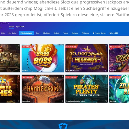
sind dauernd wieder, ebendiese Slots qua progressiven Jackpots 
ht außerdem chip Möglichkeit, selbst einen Suchbegriff einzugeb
hr 2023 gegründet ist, offeriert Spielern diese eine, sichere Plattfo