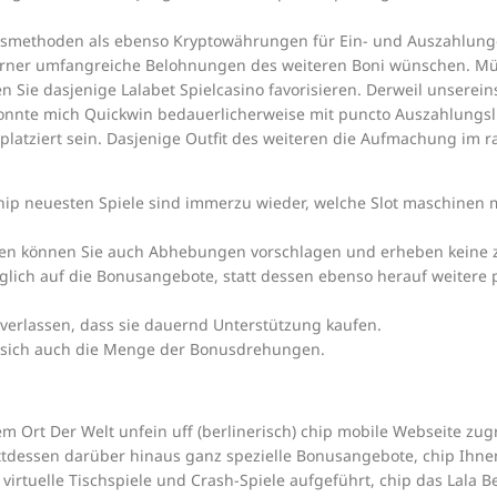
smethoden als ebenso Kryptowährungen für Ein- und Auszahlunge
 ferner umfangreiche Belohnungen des weiteren Boni wünschen. M
en Sie dasjenige Lalabet Spielcasino favorisieren. Derweil unser
konnte mich Quickwin bedauerlicherweise mit puncto Auszahlungsli
platziert sein. Dasjenige Outfit des weiteren die Aufmachung im 
hip neuesten Spiele sind immerzu wieder, welche Slot maschinen 
en können Sie auch Abhebungen vorschlagen und erheben keine z
iglich auf die Bonusangebote, statt dessen ebenso herauf weitere
 verlassen, dass sie dauernd Unterstützung kaufen.
t sich auch die Menge der Bonusdrehungen.
dem Ort Der Welt unfein uff (berlinerisch) chip mobile Webseite zu
stattdessen darüber hinaus ganz spezielle Bonusangebote, chip Ihne
 virtuelle Tischspiele und Crash-Spiele aufgeführt, chip das Lala 