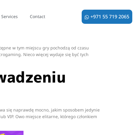
+971 55 719 2065
Services
Contact
cji, stając się coraz bardziej popularne wśród
ieszać się z codziennymi kosztami. Jako Witryna,
stępne w tym miejscu gry pochodzą od czasu
crogaming. Nieco więcej wydaje się być tych
wadzeniu
olowa się naprawdę mocno, jakim sposobem jedynie
ub VIP. Owo miejsce elitarne, którego członkiem