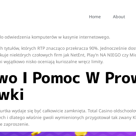
Home
About
ii, kasyna internetowego zaczęły oferować coraz więcej gier i funk
wdę długo, dzięki dlaczego Twe wygrane-lub przegrane-nie będą m
do odwiedzenia komputerów w kasynie internetowego.
ch tytułów, których RTP znacząco przekracza 90%. Jednocześnie do
kuje niektórych czołowych firm jak NetEnt, Play’n NA NIEGO czy Mi
i wyjątkowo nisko oceniają kuriozalne wręcz limity.
wo I Pomoc W Pro
wki
furtka wydaje się być całkowicie zamknięta. Total Casino oldscho
ych i dlatego właśnie gwoli wymienionych przygotował tak zwany Kl
e zaproszenie.