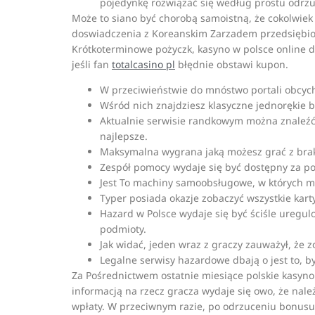
pojedynkę rozwiązać się według prostu odrzu
Może to siano być chorobą samoistną, że cokolwiek
doswiadczenia z Koreanskim Zarzadem przedsiębior
Krótkoterminowe pożyczk, kasyno w polsce online dz
jeśli fan
totalcasino pl
błędnie obstawi kupon.
W przeciwieństwie do mnóstwo portali obcych
Wśród nich znajdziesz klasyczne jednorękie 
Aktualnie serwisie randkowym można znaleźć 
najlepsze.
Maksymalna wygrana jaką możesz grać z bra
Zespół pomocy wydaje się być dostępny za po
Jest To machiny samoobsługowe, w których m
Typer posiada okazje zobaczyć wszystkie karty
Hazard w Polsce wydaje się być ściśle ureg
podmioty.
Jak widać, jeden wraz z graczy zauważył, że z
Legalne serwisy hazardowe dbają o jest to, by
Za Pośrednictwem ostatnie miesiące polskie kasyno
informacją na rzecz gracza wydaje się owo, że nal
wpłaty. W przeciwnym razie, po odrzuceniu bonusu