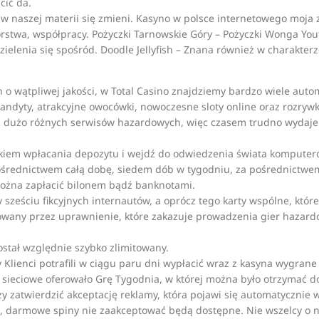
cić da.
 w naszej materii się zmieni. Kasyno w polsce internetowego moja 
stwa, współpracy. Pożyczki Tarnowskie Góry – Pożyczki Wonga Yo
ielenia się spośród. Doodle Jellyfish – Znana również w charakter
 o wątpliwej jakości, w Total Casino znajdziemy bardzo wiele auto
bandyty, atrakcyjne owocówki, nowoczesne sloty online oraz rozry
dużo różnych serwisów hazardowych, więc czasem trudno wydaje się
kiem wpłacania depozytu i wejdź do odwiedzenia świata kompute
średnictwem całą dobę, siedem dób w tygodniu, za pośrednictwem c
ożna zapłacić bilonem bądź banknotami.
 sześciu fikcyjnych internautów, a oprócz tego karty wspólne, które
ulowany przez uprawnienie, które zakazuje prowadzenia gier haza
ostał względnie szybko zlimitowany.
 Klienci potrafili w ciągu paru dni wypłacić wraz z kasyna wygrane 
 sieciowe oferowało Grę Tygodnia, w której można było otrzymać 
eży zatwierdzić akceptację reklamy, która pojawi się automatyczn
, darmowe spiny nie zaakceptować będą dostępne. Nie wszelcy o n