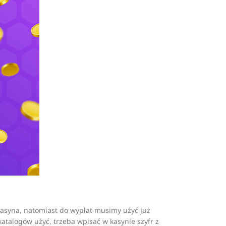
kasyna, natomiast do wypłat musimy użyć już
katalogów użyć, trzeba wpisać w kasynie szyfr z