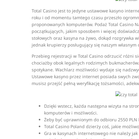
Total Casino jest to jedyne ustawowe kasyno intern
roku i od momentu tamtego czasu przeszło ogromną
proponowanych komputerów. Podaż Total Casino N
początkujących, jakim sposobem i więcej doświad
stołowych oraz kasyna na żywo, dokąd rozgrywka wi
jednak krupierzy posługujący się naszym własnym o
Przebieg rejestracji w Total Casino odrzucić różni
chociażby obok legalnych rodzimych bukmacherów. To
spotykane. Wachlarz możliwości wydaje się nadzwyc
Ustawowe kasyno przez internet posiada swych zwole
musisz przejść pełną weryfikację tożsamości, ade
Dzięki wstecz, każda następna wizyta na str
komputerów i możliwości.
Żeby być uprawnionym do odbioru 2550 PLN bo
Total Casino Poland dzierży coś, jakie możli
Gra w kasynach internetowego nie należy jak