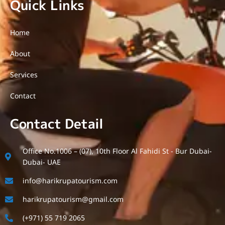
Quick Links
Home
About
Services
Contact
Contact Detail
Office No.1006 – (07), 10th Floor Al Fahidi St - Bur Dubai-
Dubai- UAE
info@harikrupatourism.com
harikrupatourism@gmail.com
(+971) 55 719 2065