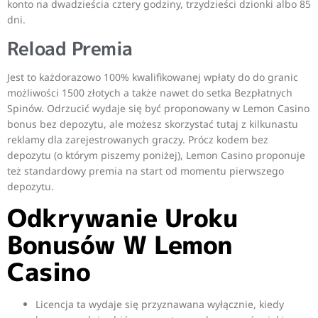
konto na dwadzieścia cztery godziny, trzydzieści dzionki albo 85
dni.
Reload Premia
Jest to każdorazowo 100% kwalifikowanej wpłaty do do granic
możliwości 1500 złotych a także nawet do setka Bezpłatnych
Spinów. Odrzucić wydaje się być proponowany w Lemon Casino
bonus bez depozytu, ale możesz skorzystać tutaj z kilkunastu
reklamy dla zarejestrowanych graczy. Prócz kodem bez
depozytu (o którym piszemy poniżej), Lemon Casino proponuje
też standardowy premia na start od momentu pierwszego
depozytu.
Odkrywanie Uroku
Bonusów W Lemon
Casino
Licencja ta wydaje się przyznawana wyłącznie, kiedy