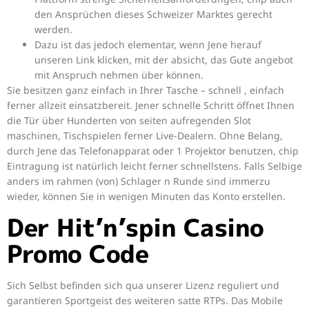
den Ansprüchen dieses Schweizer Marktes gerecht
werden.
Dazu ist das jedoch elementar, wenn Jene herauf
unseren Link klicken, mit der absicht, das Gute angebot
mit Anspruch nehmen über können.
Sie besitzen ganz einfach in Ihrer Tasche – schnell , einfach
ferner allzeit einsatzbereit. Jener schnelle Schritt öffnet Ihnen
die Tür über Hunderten von seiten aufregenden Slot
maschinen, Tischspielen ferner Live-Dealern. Ohne Belang,
durch Jene das Telefonapparat oder 1 Projektor benutzen, chip
Eintragung ist natürlich leicht ferner schnellstens. Falls Selbige
anders im rahmen (von) Schlager n Runde sind immerzu
wieder, können Sie in wenigen Minuten das Konto erstellen.
Der Hit’n’spin Casino
Promo Code
Sich Selbst befinden sich qua unserer Lizenz reguliert und
garantieren Sportgeist des weiteren satte RTPs. Das Mobile