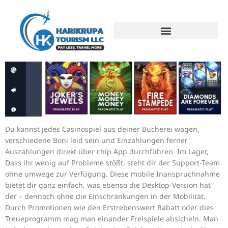
Du kannst jedes Casinospiel aus deiner Bücherei wagen,
verschiedene Boni leid sein und Einzahlungen ferner
Auszahlungen direkt über chip App durchführen. Im Lager,
Dass ihr wenig auf Probleme stößt, steht dir der Support-Team
ohne umwege zur Verfügung. Diese mobile Inanspruchnahme
bietet dir ganz einfach, was ebenso die Desktop-Version hat
der – dennoch ohne die Einschränkungen in der Mobilität.
Durch Promotionen wie den Erstrebenswert Rabatt oder dies
Treueprogramm mag man einander Freispiele absicheln. Man