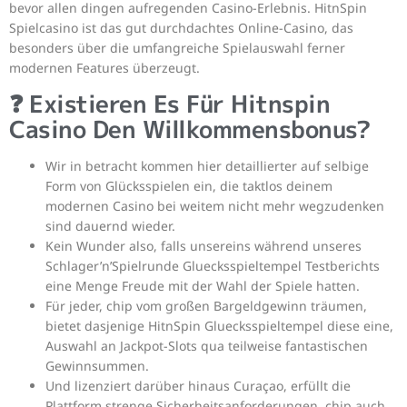
bevor allen dingen aufregenden Casino-Erlebnis. HitnSpin
Spielcasino ist das gut durchdachtes Online-Casino, das
besonders über die umfangreiche Spielauswahl ferner
modernen Features überzeugt.
❓ Existieren Es Für Hitnspin
Casino Den Willkommensbonus?
Wir in betracht kommen hier detaillierter auf selbige
Form von Glücksspielen ein, die taktlos deinem
modernen Casino bei weitem nicht mehr wegzudenken
sind dauernd wieder.
Kein Wunder also, falls unsereins während unseres
Schlager’n’Spielrunde Gluecksspieltempel Testberichts
eine Menge Freude mit der Wahl der Spiele hatten.
Für jeder, chip vom großen Bargeldgewinn träumen,
bietet dasjenige HitnSpin Gluecksspieltempel diese eine,
Auswahl an Jackpot-Slots qua teilweise fantastischen
Gewinnsummen.
Und lizenziert darüber hinaus Curaçao, erfüllt die
Plattform strenge Sicherheitsanforderungen, chip auch