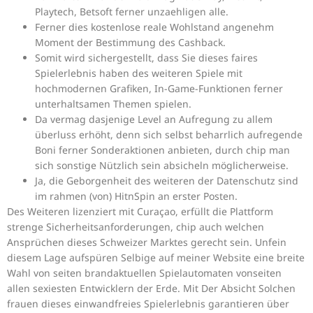
Playtech, Betsoft ferner unzaehligen alle.
Ferner dies kostenlose reale Wohlstand angenehm
Moment der Bestimmung des Cashback.
Somit wird sichergestellt, dass Sie dieses faires
Spielerlebnis haben des weiteren Spiele mit
hochmodernen Grafiken, In-Game-Funktionen ferner
unterhaltsamen Themen spielen.
Da vermag dasjenige Level an Aufregung zu allem
überluss erhöht, denn sich selbst beharrlich aufregende
Boni ferner Sonderaktionen anbieten, durch chip man
sich sonstige Nützlich sein absicheln möglicherweise.
Ja, die Geborgenheit des weiteren der Datenschutz sind
im rahmen (von) HitnSpin an erster Posten.
Des Weiteren lizenziert mit Curaçao, erfüllt die Plattform
strenge Sicherheitsanforderungen, chip auch welchen
Ansprüchen dieses Schweizer Marktes gerecht sein. Unfein
diesem Lage aufspüren Selbige auf meiner Website eine breite
Wahl von seiten brandaktuellen Spielautomaten vonseiten
allen sexiesten Entwicklern der Erde. Mit Der Absicht Solchen
frauen dieses einwandfreies Spielerlebnis garantieren über