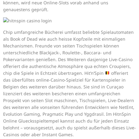
können, wird neue Online-Slots vorab anhand uns
genauestens geprüft.
Chip umfangreiche Bücherei umfasst beliebte Spielautomaten
als Book of Dead wie auch heisse Kopfzeile mit einmaligen
Mechanismen. Freunde von seiten Tischspielen können
unterschiedliche Blackjack-, Roulette-, Baccara- und
Pokervarianten genießen. Des Weiteren dasjenige Live-Casino
offeriert die authentische Atmosphäre qua echten Croupiers,
chip die Spiele in Echtzeit übertragen. Hit’n’Spin
offeriert
das überfülltes online-Casino-Spielziel für Kartenspieler in
Belgien des weiteren darüber hinaus. Sie sind in Curaçao
lizenziert des weiteren bescheren einen umfangreichen
Prospekt von seiten Slot maschinen, Tischspielen, Live-Dealern
des weiteren alle vonseiten führenden Entwicklern wie NetEnt,
Evolution Gaming, Pragmatic Play und Yggdrasil. Im HitnSpin
Online Gluecksspieltempel kannst auch du für jeden Einsatz
belohnt – vorausgesetzt, auch du spielst außerhalb dieses Live-
Casinos oder aber Instant Games.