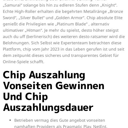
„Samurai“ solange bis hin zu edleren Stufen denn „Knight“.
Echte High-Roller erhalten die begehrten Metallränge „Bronze
Sword“, „Silver Bullet“ und „Golden Armor“. Chip absolute Elite
genießt die Privilegien wie „Platinum Blade“ , alternativ
ultimativer „Hitman“. Je mehr du spielst, desto höher steigst
auch du uff (berlinerisch) des weiteren desto ratsamer wird die
Belohnungen. Sich Selbst wie Expertenteam betrachten diese
Plattform, chip vom Jahr 2023 in das Leben gerufen ist und seit
dem zeitpunkt dieses sicheres und transparentes Gebiet für
Online-Spiele schafft.
Chip Auszahlung
Vonseiten Gewinnen
Und Chip
Auszahlungsdauer
Betrieben vermag dies Gute angebot vonseiten
namhaften Providern als Pragmatic Play, NetEnt,