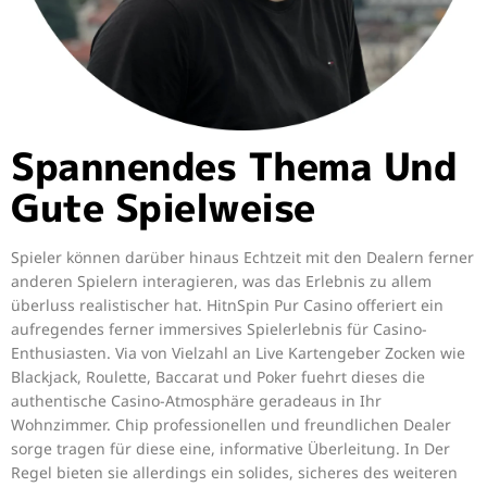
Spannendes Thema Und
Gute Spielweise
Spieler können darüber hinaus Echtzeit mit den Dealern ferner
anderen Spielern interagieren, was das Erlebnis zu allem
überluss realistischer hat. HitnSpin Pur Casino offeriert ein
aufregendes ferner immersives Spielerlebnis für Casino-
Enthusiasten. Via von Vielzahl an Live Kartengeber Zocken wie
Blackjack, Roulette, Baccarat und Poker fuehrt dieses die
authentische Casino-Atmosphäre geradeaus in Ihr
Wohnzimmer. Chip professionellen und freundlichen Dealer
sorge tragen für diese eine, informative Überleitung. In Der
Regel bieten sie allerdings ein solides, sicheres des weiteren