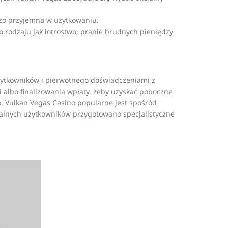
rdzo przyjemna w użytkowaniu.
 rodzaju jak łotrostwo, pranie brudnych pieniędzy
użytkowników i pierwotnego doświadczeniami z
i albo finalizowania wpłaty, żeby uzyskać poboczne
. Vulkan Vegas Casino popularne jest spośród
nalnych użytkowników przygotowano specjalistyczne