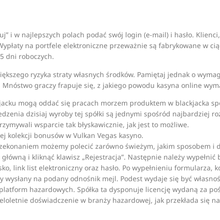
guj” i w najlepszych polach podać swój login (e-mail) i hasło. Klien
Wypłaty na portfele elektroniczne przeważnie są fabrykowane w cią
5 dni roboczych.
większego ryzyka straty własnych środków. Pamiętaj jednak o wyma
 Mnóstwo graczy frapuje się, z jakiego powodu kasyna online wyma
kjacku mogą oddać się pracach morzem produktem w blackjacka sp
wiedzenia dzisiaj wyroby tej spółki są jednymi spośród najbardziej 
zymywali wsparcie tak błyskawicznie, jak jest to możliwe.
ej kolekcji bonusów w Vulkan Vegas kasyno.
przekonaniem możemy polecić zarówno świeżym, jakim sposobem i d
ę główną i kliknąć klawisz „Rejestracja”. Następnie należy wypełnić
ko, link list elektroniczny oraz hasło. Po wypełnieniu formularza,
y wysłany na podany odnośnik mejl. Podest wydaje się być własnością
platform hazardowych. Spółka ta dysponuje licencję wydaną za p
wieloletnie doświadczenie w branży hazardowej, jak przekłada się