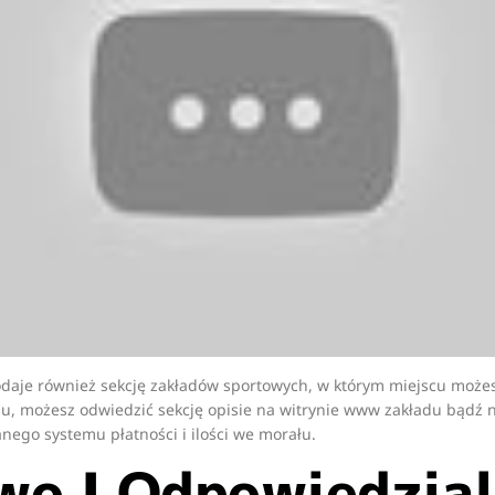
podaje również sekcję zakładów sportowych, w którym miejscu może
, możesz odwiedzić sekcję opisie na witrynie www zakładu bądź n
ego systemu płatności i ilości we morału.
wo I Odpowiedzia