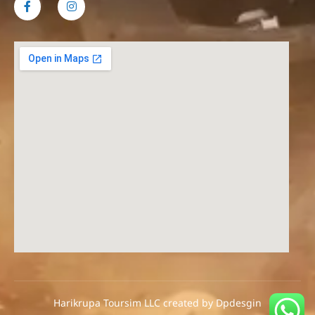
Harikrupa Toursim LLC created by Dpdesgin