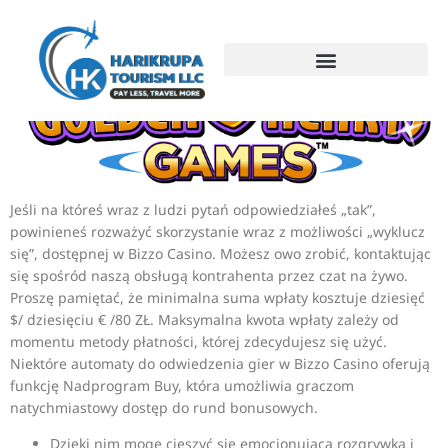
Jeśli na któreś wraz z ludzi pytań odpowiedziałeś „tak”,
powinieneś rozważyć skorzystanie wraz z możliwości „wyklucz
się”, dostępnej w Bizzo Casino. Możesz owo
zrobić, kontaktując
się spośród naszą obsługą kontrahenta przez czat na żywo.
Proszę pamiętać, że minimalna suma wpłaty kosztuje dziesięć
$/ dziesięciu € /80 ZŁ. Maksymalna kwota wpłaty zależy od
momentu metody płatności, której zdecydujesz się użyć.
Niektóre automaty do odwiedzenia gier w Bizzo Casino oferują
funkcję Nadprogram Buy, która umożliwia graczom
natychmiastowy dostęp do rund bonusowych.
Dzięki nim mogę cieszyć się emocjonującą rozgrywką i