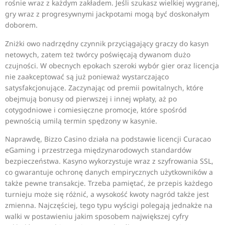
rośnie wraz z każdym zakładem. Jeśli szukasz wielkiej wygranej,
gry wraz z progresywnymi jackpotami mogą być doskonałym
doborem.
Zniżki owo nadrzędny czynnik przyciągający graczy do kasyn
netowych, zatem też twórcy poświęcają dywanom dużo
czujności. W obecnych epokach szeroki wybór gier oraz licencja
nie zaakceptować są już ponieważ wystarczająco
satysfakcjonujące. Zaczynając od premii powitalnych, które
obejmują bonusy od pierwszej i innej wpłaty, aż po
cotygodniowe i comiesięczne promocje, które spośród
pewnością umilą termin spędzony w kasynie.
Naprawdę, Bizzo Casino działa na podstawie licencji Curacao
eGaming i przestrzega międzynarodowych standardów
bezpieczeństwa. Kasyno wykorzystuje wraz z szyfrowania SSL,
co gwarantuje ochronę danych empirycznych użytkowników a
także pewne transakcje. Trzeba pamiętać, że przepis każdego
turnieju może się różnić, a wysokość kwoty nagród także jest
zmienna. Najczęściej, tego typu wyścigi polegają jednakże na
walki w postawieniu jakim sposobem największej cyfry