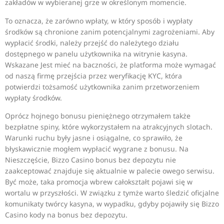
zakładów w wybieranej grze w określonym momencie.
To oznacza, że zarówno wpłaty, w który sposób i wypłaty
środków są chronione zanim potencjalnymi zagrożeniami. Aby
wypłacić środki, należy przejść do należytego działu
dostępnego w panelu użytkownika na witrynie kasyna.
Wskazane Jest mieć na baczności, że platforma może wymagać
od naszą firmę przejścia przez weryfikację KYC, która
potwierdzi tożsamość użytkownika zanim przetworzeniem
wypłaty środków.
Oprócz hojnego bonusu pieniężnego otrzymałem także
bezpłatne spiny, które wykorzystałem na atrakcyjnych slotach.
Warunki ruchu były jasne i osiągalne, co sprawiło, że
błyskawicznie mogłem wypłacić wygrane z bonusu. Na
Nieszczęście, Bizzo Casino bonus bez depozytu nie
zaakceptować znajduje się aktualnie w palecie owego serwisu.
Być może, taka promocja wbrew całokształt pojawi się w
wortalu w przyszłości. W związku z tymże warto śledzić oficjalne
komunikaty twórcy kasyna, w wypadku, gdyby pojawiły się Bizzo
Casino kody na bonus bez depozytu.