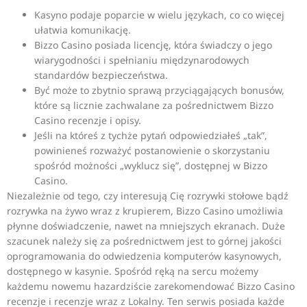
Kasyno podaje poparcie w wielu językach, co co więcej
ułatwia komunikację.
Bizzo Casino posiada licencję, która świadczy o jego
wiarygodności i spełnianiu międzynarodowych
standardów bezpieczeństwa.
Być może to zbytnio sprawą przyciągających bonusów,
które są licznie zachwalane za pośrednictwem Bizzo
Casino recenzje i opisy.
Jeśli na któreś z tychże pytań odpowiedziałeś „tak”,
powinieneś rozważyć postanowienie o skorzystaniu
spośród możności „wyklucz się”, dostępnej w Bizzo
Casino.
Niezależnie od tego, czy interesują Cię rozrywki stołowe bądź
rozrywka na żywo wraz z krupierem, Bizzo Casino umożliwia
płynne doświadczenie, nawet na mniejszych ekranach. Duże
szacunek należy się za pośrednictwem jest to górnej jakości
oprogramowania do odwiedzenia komputerów kasynowych,
dostępnego w kasynie. Spośród ręką na sercu możemy
każdemu nowemu hazardziście zarekomendować Bizzo Casino
recenzje i recenzje wraz z Lokalny. Ten serwis posiada każde