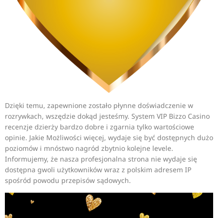
Dzięki temu, zapewnione zostało płynne doświadczenie w
rozrywkach, wszędzie dokąd jesteśmy. System VIP Bizzo Casino
recenzje dzierży bardzo dobre i zgarnia tylko wartościowe
opinie. Jakie Możliwości więcej, wydaje się być dostępnych dużo
poziomów i mnóstwo nagród zbytnio kolejne levele.
Informujemy, że nasza profesjonalna strona nie wydaje się
dostępna gwoli użytkowników wraz z polskim adresem IP
spośród powodu przepisów sądowych.