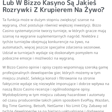
Lub W Bizzo Kasyno Są Jakieś
Rozrywki Z Krupierem Na Żywo?
Ta funkcja może w dużym stopniu zwiększyć szanse na
wygraną, choć postuluje również większej inwestycji. Bizzo
Casino systematycznie tworzy turnieje, w których gracze mają
szansę na wygranie suplementarnych nagród. Niektóre z
tychże turniejów obejmują konkurencje na żywo, na
automatach, więcej jeszcze specjalne zdarzenia sezonowe.
Udział w turniejach wydaje się doskonałym pomysłem na
poboczne emocje i możliwości na wygraną.
W Bizzo Casino opinie i opisy często wspominają szeroką gamę
profesjonalnych deweloperów gier, których możemy w tym
miejscu znaleźć. Selekcja konsol i filtrowanie na stronie
faktycznie wydaje się niezwykle imponujące i dobrze wpływa na
naszą Bizzo Casino recenzje i ogólnodostępne opisy.
Wydobędziemy w tym miejscu zabawy hazardowe i automaty
od czasu producentów takich jakim sposobem EvoPlay, Wazdan,
Big Time Gaming, Betsoft, NetGame i No Limit City. Zabawy od
tychże deweloperów są na bieżąco uaktualniane i dodawane