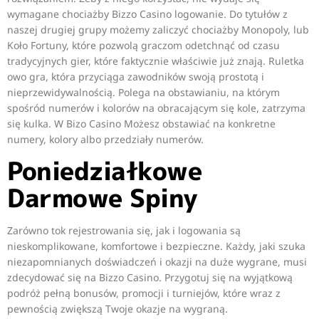
wymagane chociażby Bizzo Casino logowanie. Do tytułów z
naszej drugiej grupy możemy zaliczyć chociażby Monopoly, lub
Koło Fortuny, które pozwolą graczom odetchnąć od czasu
tradycyjnych gier, które faktycznie właściwie już znają. Ruletka
owo gra, która przyciąga zawodników swoją prostotą i
nieprzewidywalnością. Polega na obstawianiu, na którym
spośród numerów i kolorów na obracającym się kole, zatrzyma
się kulka. W Bizo Casino Możesz obstawiać na konkretne
numery, kolory albo przedziały numerów.
Poniedziałkowe
Darmowe Spiny
Zarówno tok rejestrowania się, jak i logowania są
nieskomplikowane, komfortowe i bezpieczne. Każdy, jaki szuka
niezapomnianych doświadczeń i okazji na duże wygrane, musi
zdecydować się na Bizzo Casino. Przygotuj się na wyjątkową
podróż pełną bonusów, promocji i turniejów, które wraz z
pewnością zwiększą Twoje okazje na wygraną.