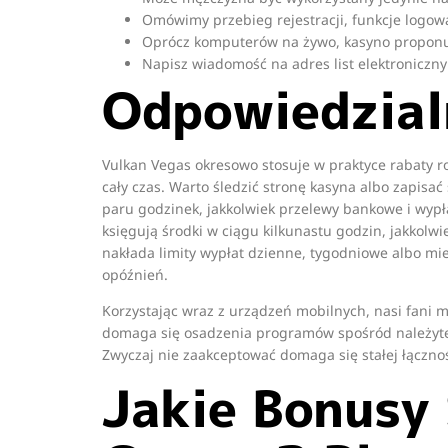
Omówimy przebieg rejestracji, funkcje logowa
Oprócz komputerów na żywo, kasyno proponuje
Napisz wiadomość na adres list elektroniczn
Odpowiedzial
Vulkan Vegas okresowo stosuje w praktyce rabaty 
cały czas. Warto śledzić stronę kasyna albo zapisać
paru godzinek, jakkolwiek przelewy bankowe i wypł
księgują środki w ciągu kilkunastu godzin, jakkol
nakłada limity wypłat dzienne, tygodniowe albo mi
opóźnień.
Korzystając wraz z urządzeń mobilnych, nasi fani 
domaga się osadzenia programów spośród należyt
Zwyczaj nie zaakceptować domaga się stałej łącznoś
Jakie Bonusy