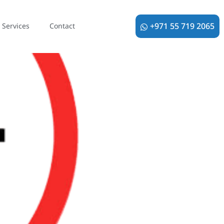
+971 55 719 2065
Services
Contact