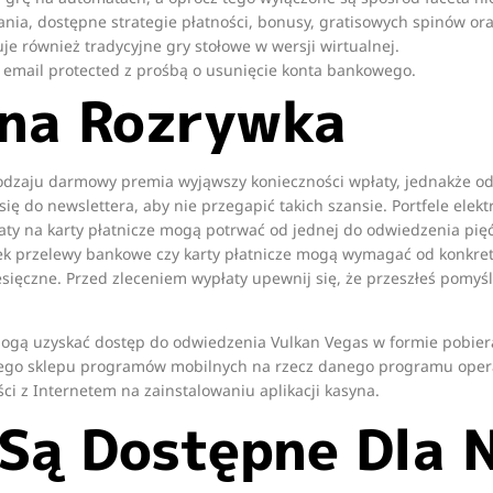
nia, dostępne strategie płatności, bonusy, gratisowych spinów ora
 również tradycyjne gry stołowe w wersji wirtualnej.
y email protected z prośbą o usunięcie konta bankowego.
na Rozrywka
rodzaju darmowy premia wyjąwszy konieczności wpłaty, jednakże 
 się do newslettera, aby nie przegapić takich szansie. Portfele ele
aty na karty płatnicze mogą potrwać od jednej do odwiedzenia pięć
wiek przelewy bankowe czy karty płatnicze mogą wymagać od konkre
esięczne. Przed zleceniem wypłaty upewnij się, że przeszłeś pomyś
mogą uzyskać dostęp do odwiedzenia Vulkan Vegas w formie pobiera
ego sklepu programów mobilnych na rzecz danego programu oper
ci z Internetem na zainstalowaniu aplikacji kasyna.
 Są Dostępne Dla