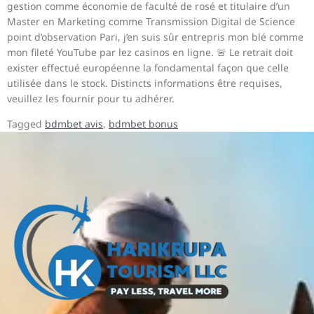
gestion comme économie de faculté de rosé et titulaire d’un
Master en Marketing comme Transmission Digital de Science
point d’observation Pari, j’en suis sûr entrepris mon blé comme
mon fileté YouTube par lez casinos en ligne. 🚨 Le retrait doit
exister effectué européenne la fondamental façon que celle
utilisée dans le stock. Distincts informations être requises,
veuillez les fournir pour tu adhérer.
Tagged
bdmbet avis
,
bdmbet bonus