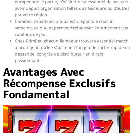
européenne le partie, n’hésiter ne à essentiel de secours
avoir depuis organisation telles que GamCare ou d’autres
par votre région.
Caraïbes Orientales b-a-ba est disponible chacun
semaine, ce que tu permet d’rehausser énormément vos
capitaux de jeu.
Chez BdmBet, chacun flambeur trouvera essentiel match
à bruit goût, qu’lee s’abstenir d’un jeu de carter rapide ou
d’essentiel congrès de distributeur en direct
passionnant.
Avantages Avec
Récompense Exclusifs
Fondamental