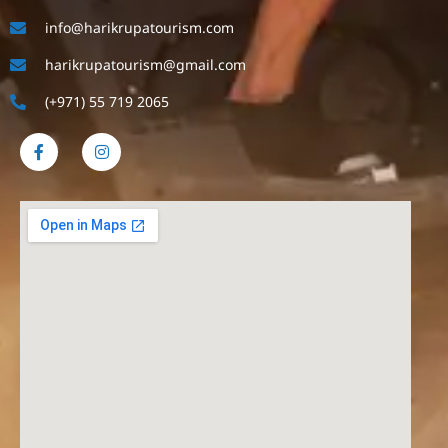
info@harikrupatourism.com
harikrupatourism@gmail.com
(+971) 55 719 2065