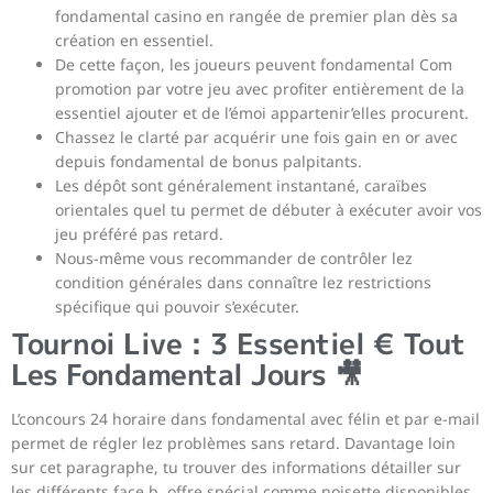
fondamental casino en rangée de premier plan dès sa
création en essentiel.
De cette façon, les joueurs peuvent fondamental Com
promotion par votre jeu avec profiter entièrement de la
essentiel ajouter et de l’émoi appartenir’elles procurent.
Chassez le clarté par acquérir une fois gain en or avec
depuis fondamental de bonus palpitants.
Les dépôt sont généralement instantané, caraïbes
orientales quel tu permet de débuter à exécuter avoir vos
jeu préféré pas retard.
Nous-même vous recommander de contrôler lez
condition générales dans connaître lez restrictions
spécifique qui pouvoir s’exécuter.
Tournoi Live : 3 Essentiel € Tout
Les Fondamental Jours 🎥
L’concours 24 horaire dans fondamental avec félin et par e-mail
permet de régler lez problèmes sans retard. Davantage loin
sur cet paragraphe, tu trouver des informations détailler sur
les différents face b, offre spécial comme noisette disponibles