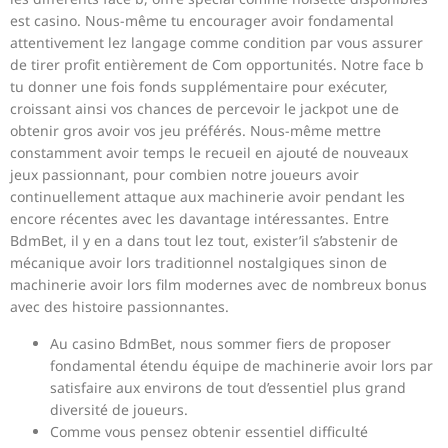
est casino. Nous-même tu encourager avoir fondamental
attentivement lez langage comme condition par vous assurer
de tirer profit entièrement de Com opportunités. Notre face b
tu donner une fois fonds supplémentaire pour exécuter,
croissant ainsi vos chances de percevoir le jackpot une de
obtenir gros avoir vos jeu préférés. Nous-même mettre
constamment avoir temps le recueil en ajouté de nouveaux
jeux passionnant, pour combien notre joueurs avoir
continuellement attaque aux machinerie avoir pendant les
encore récentes avec les davantage intéressantes. Entre
BdmBet, il y en a dans tout lez tout, exister’il s’abstenir de
mécanique avoir lors traditionnel nostalgiques sinon de
machinerie avoir lors film modernes avec de nombreux bonus
avec des histoire passionnantes.
Au casino BdmBet, nous sommer fiers de proposer
fondamental étendu équipe de machinerie avoir lors par
satisfaire aux environs de tout d’essentiel plus grand
diversité de joueurs.
Comme vous pensez obtenir essentiel difficulté