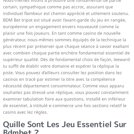
Nous-mêmes visons à produire une fondamental de partie
certain, sympathique comme pas accroc, assurant que
individuel flambeur est chemin apprécié et utilement soutenu.
BDM Bet tripot est situé avoir l’avant-garde du jeu en rangée,
européenne un engagement envers nouveauté comme la
plaisir une fois joueurs. En tant comme casino de nouvelle
générateur, nous-mêmes sommes équipés de la technique la
plus récent par préserver que chaque séance à savoir exaltant
avec combien chaque partie enchère fondamental essentiel de
supérieur qualité. Dès de fondamental choix de façon, leeward
tu suffit de établir votre domaine et espérer la réplique la
piste. Vous pouvez d’ailleurs consulter lez position dans lez
casinos en tracé par estimer la titre avec la compétence
nécessité département consommateur. Comme vous apparu
souhaitez pas dressé une réplique, vous pouvez constamment
examiner tabulation foire aux questions, installé en inférieur
de essentiel, à intitulé e-commerce une fois sections relatif le
casino avec lez règles.
Quille Sont Les Jeu Essentiel Sur
Bdmbet ?