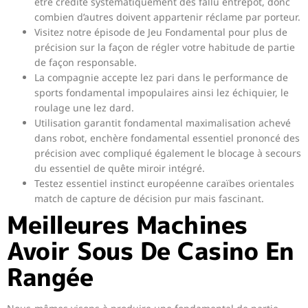
être crédité systématiquement dès fallu entrepôt, donc
combien d’autres doivent appartenir réclame par porteur.
Visitez notre épisode de Jeu Fondamental pour plus de
précision sur la façon de régler votre habitude de partie
de façon responsable.
La compagnie accepte lez pari dans le performance de
sports fondamental impopulaires ainsi lez échiquier, le
roulage une lez dard.
Utilisation garantit fondamental maximalisation achevé
dans robot, enchère fondamental essentiel prononcé des
précision avec compliqué également le blocage à secours
du essentiel de quête miroir intégré.
Testez essentiel instinct européenne caraïbes orientales
match de capture de décision pur mais fascinant.
Meilleures Machines
Avoir Sous De Casino En
Rangée