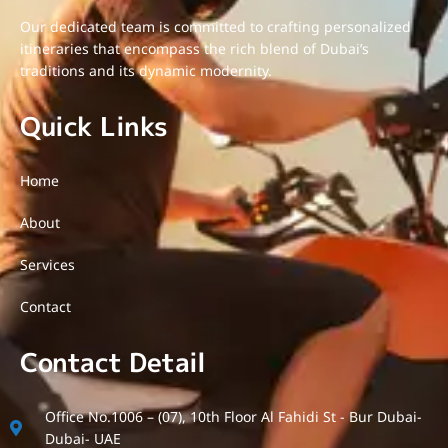
Our dedicated team is committed to crafting personalized
itineraries that encompass the rich blend of Dubai’s
traditions and its dynamic modernity.
Quick Links
Home
About
Services
Contact
Contact Detail
Office No.1006 – (07), 10th Floor Al Fahidi St - Bur Dubai-
Dubai- UAE