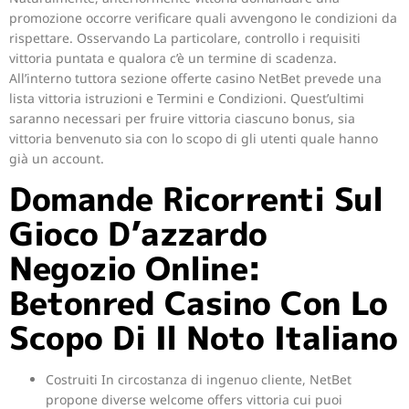
promozione occorre verificare quali avvengono le condizioni da
rispettare. Osservando La particolare, controllo i requisiti
vittoria puntata e qualora c’è un termine di scadenza.
All’interno tuttora sezione offerte casino NetBet prevede una
lista vittoria istruzioni e Termini e Condizioni. Quest’ultimi
saranno necessari per fruire vittoria ciascuno bonus, sia
vittoria benvenuto sia con lo scopo di gli utenti quale hanno
già un account.
Domande Ricorrenti Sul
Gioco D’azzardo
Negozio Online:
Betonred Casino Con Lo
Scopo Di Il Noto Italiano
Costruiti In circostanza di ingenuo cliente, NetBet
propone diverse welcome offers vittoria cui puoi