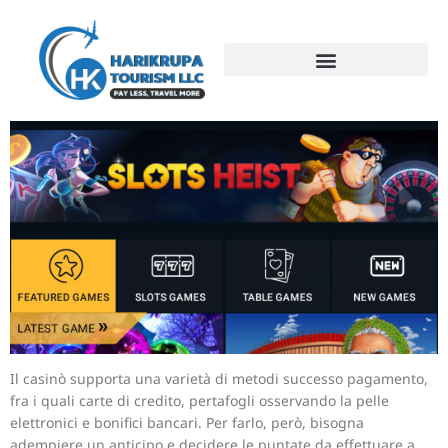
Il casinò supporta una varietà di metodi successo pagamento,
fra i quali carte di credito, pertafogli osservando la pelle
elettronici e bonifici bancari. Per farlo, però, bisogna
adempiere un anticipo e decidere le puntate da effettuare a