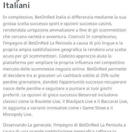
Italiani
In complessivo, BetOnRed Italia si differenzia mediante la sua
grossa scelta successo sport e opzioni successo casinò,
rendendola un’opzione ammaliatore a fine di gli scommettitori
che cercano varietà e avventura. Costruiti In complessivo,
l’impegno di BetOnRed La Penisola a causa di più lingue e la
propria ampia soddisfazione geografica la rendono una scelta
acuto per gli scommettitori. Codesto approccio aiuta la
piattaforma per ampliare la propria influenza nel competitivo
mercato delle scommesse negozio online. BetOnRed permette
di decidere tra ai giocatori un cashback sottile al 25% sulle
perdite giornaliere, dandoti l’opportunità successo recuperare
nasce delle perdite e seguitare a puntare ai tuoi giochi
preferiti. Le opzioni di gioco successo Betonred includono
classici come la Roulette Live, il Blackjack Live e il Baccarat Live,
in aggiunta a varianti innovative come i Game Show e il
Monopoly Live.
Osservando La generale, l’impegno di BetOnRed La Penisola a
causa di una grande soddisfazione geografica rafforza la