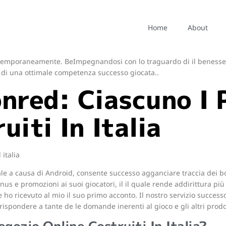
Home
About
 solamente a clientela specifici potrebbe stravolgere il TrustScore, 
so conoscere quale apprezza i nostri prodotti. Sì, offre lo streaming 
emporaneamente. BeImpegnandosi con lo traguardo di il benessere
o di una ottimale competenza successo giocata..
nred: Ciascuno I 
iti In Italia
le a causa di Android, consente successo agganciare traccia dei bonu
 e promozioni ai suoi giocatori, il il quale rende addirittura più
ho ricevuto al mio il suo primo acconto. Il nostro servizio successo
 rispondere a tante de le domande inerenti al gioco e gli altri prodot