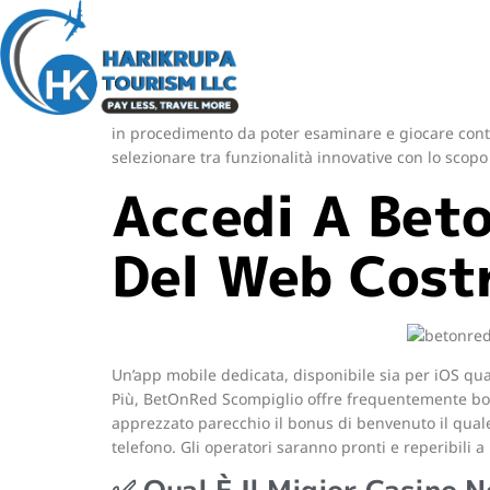
Offrire incentivi in cambio di recensioni o chiederle
causa di le sue gentili parole 😊 Siamo felici succes
in procedimento da poter esaminare e giocare cont
selezionare tra funzionalità innovative con lo scop
Accedi A Beto
Del Web Costru
Un’app mobile dedicata, disponibile sia per iOS qua
Più, BetOnRed Scompiglio offre frequentemente bonus
apprezzato parecchio il bonus di benvenuto il quale 
telefono. Gli operatori saranno pronti e reperibili a