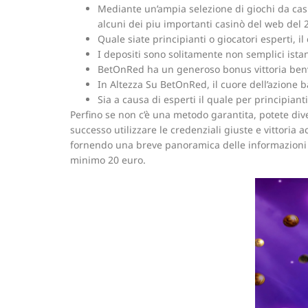
Mediante un’ampia selezione di giochi da cas
alcuni dei piu importanti casinò del web del 
Quale siate principianti o giocatori esperti, 
I depositi sono solitamente non semplici ista
BetOnRed ha un generoso bonus vittoria benven
In Altezza Su BetOnRed, il cuore dell’azione ba
Sia a causa di esperti il quale per principiant
Perfino se non c’è una metodo garantita, potete div
successo utilizzare le credenziali giuste e vittoria 
fornendo una breve panoramica delle informazioni az
minimo 20 euro.