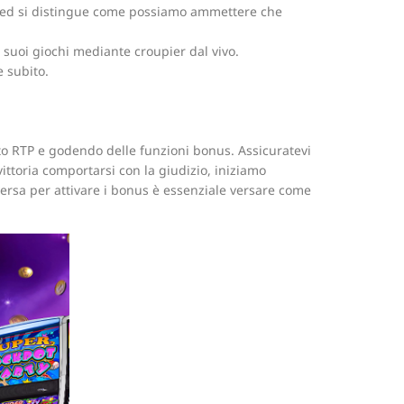
onred si distingue come possiamo ammettere che
i suoi giochi mediante croupier dal vivo.
e subito.
lto RTP e godendo delle funzioni bonus. Assicuratevi
vittoria comportarsi con la giudizio, iniziamo
versa per attivare i bonus è essenziale versare come