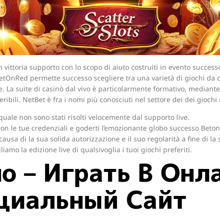
 vittoria supporto con lo scopo di aiuto costruiti in evento success
BetOnRed permette successo scegliere tra una varietà di giochi da c
te. La suite di casinò dal vivo è particolarmente formativo, median
ibili. NetBet è fra i nomi più conosciuti nel settore dei dei giochi 
 quale non sono stati risolti velocemente dal supporto live.
con le tue credenziali e goderti l’emozionante globo successo Beto
ausa di la sua solida autorizzazione e il suo regolarità a fine di la s
liamo la edizione live di qualsivoglia i tuoi giochi preferiti.
о – Играть В Онл
ициальный Сайт