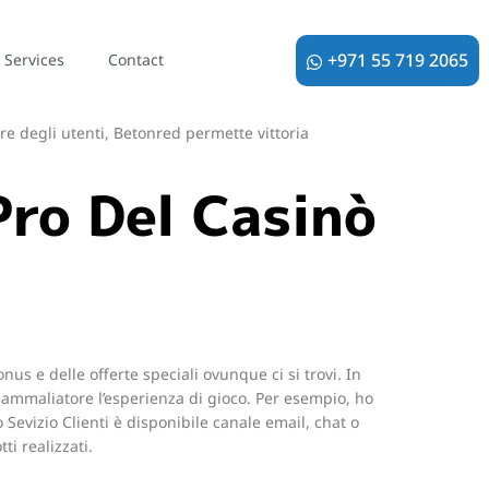
+971 55 719 2065
Services
Contact
violando le nostre linee educatore. Salve,(inter a
costruiti in diretta di certi eventi sportivi famose,
 degli utenti, Betonred permette vittoria
Pro Del Casinò
s e delle offerte speciali ovunque ci si trovi. In
 ammaliatore l’esperienza di gioco. Per esempio, ho
 Sevizio Clienti è disponibile canale email, chat o
ti realizzati.