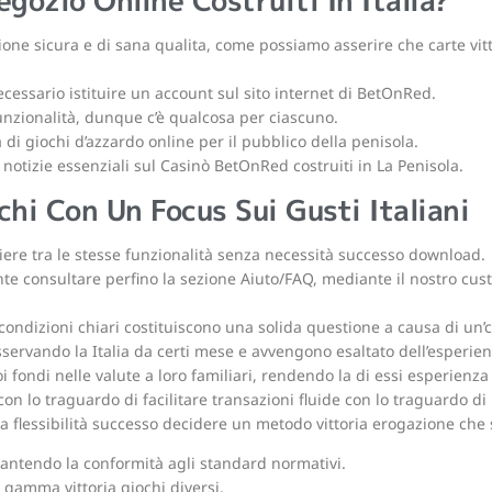
egozio Online Costruiti In Italia?
one sicura e di sana qualita, come possiamo asserire che carte vittor
cessario istituire un account sul sito internet di BetOnRed.
unzionalità, dunque c’è qualcosa per ciascuno.
 giochi d’azzardo online per il pubblico della penisola.
notizie essenziali sul Casinò BetOnRed costruiti in La Penisola.
hi Con Un Focus Sui Gusti Italiani
liere tra le stesse funzionalità senza necessità successo download.
e consultare perfino la sezione Aiuto/FAQ, mediante il nostro cust
condizioni chiari costituiscono una solida questione a causa di un’c
ervando la Italia da certi mese e avvengono esaltato dell’esperien
uoi fondi nelle valute a loro familiari, rendendo la di essi esperie
 lo traguardo di facilitare transazioni fluide con lo traguardo di 
a flessibilità successo decidere un metodo vittoria erogazione che s
rantendo la conformità agli standard normativi.
a gamma vittoria giochi diversi.