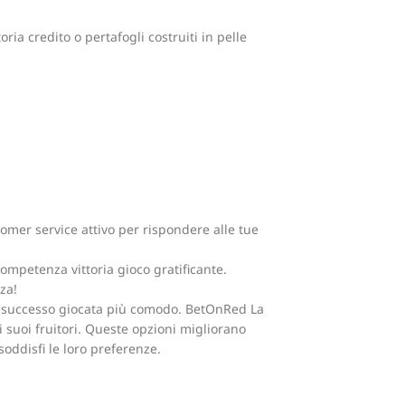
ia credito o pertafogli costruiti in pelle
omer service attivo per rispondere alle tue
ompetenza vittoria gioco gratificante.
za!
nza successo giocata più comodo. BetOnRed La
i suoi fruitori. Queste opzioni migliorano
oddisfi le loro preferenze.