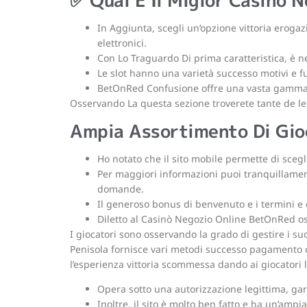
✅ Qual È Il Migior Casino N
In Aggiunta, scegli un’opzione vittoria erogazi
elettronici.
Con Lo Traguardo Di prima caratteristica, è ne
Le slot hanno una varietà successo motivi e f
BetOnRed Confusione offre una vasta gamma di
Osservando La questa sezione troverete tante de le 
Ampia Assortimento Di Gioc
Ho notato che il sito mobile permette di sceg
Per maggiori informazioni puoi tranquillament
domande.
Il generoso bonus di benvenuto e i termini e 
Diletto al Casinò Negozio Online BetOnRed oss
I giocatori sono osservando la grado di gestire i s
Penisola fornisce vari metodi successo pagamento con
l’esperienza vittoria scommessa dando ai giocatori l
Opera sotto una autorizzazione legittima, ga
Inoltre, il sito è molto ben fatto e ha un’ampi