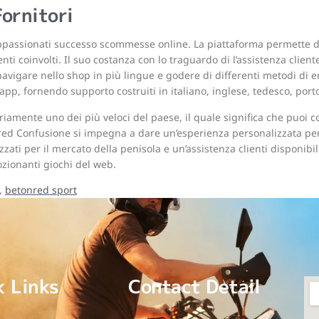
Fornitori
passionati successo scommesse online. La piattaforma permette d
nti coinvolti. Il suo costanza con lo traguardo di l’assistenza clie
vigare nello shop in più lingue e godere di differenti metodi di er
 l’app, fornendo supporto costruiti in italiano, inglese, tedesco, por
amente uno dei più veloci del paese, il quale significa che puoi co
red Confusione si impegna a dare un’esperienza personalizzata per i
izzati per il mercato della penisola e un’assistenza clienti disponibi
ozionanti giochi del web.
,
betonred sport
k Links
Contact Detail