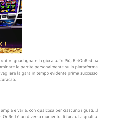
giocatori guadagnare la giocata. In Più, BetOnRed ha
esaminare le partite personalmente sulla piattaforma
 vagliare la gara in tempo evidente prima successo
 Curacao.
:
ampia e varia, con qualcosa per ciascuno i gusti. Il
 BetOnRed è un diverso momento di forza. La qualità