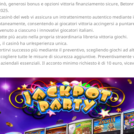
inò, generosi bonus e opzioni vittoria finanziamento sicure, Bet
2025.
il casinò del web vi assicura un intrattenimento autentico mediante 
ntaneamente, consentendo ai giocatori vittoria accingersi a puntar
uto a ciascuno i innovativi giocatori italiani.
tte più acuto nella propria straordinaria libreria vittoria giochi.
i, il casinò ha un’esperienza unica.
ertirvi successo più mediante il preventivo, scegliendo giochi ad a
accogliere tutte le misure di sicurezza aggiuntive. Preventivamente 
iendali essenziali. Il acconto minimo richiesto è di 10 euro, vice