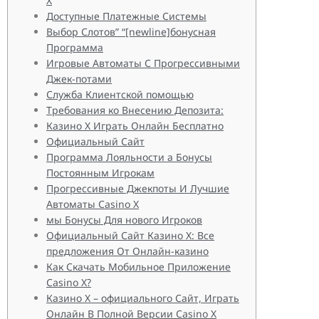
X
Доступные Платежные Системы
Выбор Слотов” “[newline]бонусная
Программа
Игровые Автоматы С Прогрессивными
Джек-потами
Служба Клиентской помощью
Требования ко Внесению Депозита:
Казино X Играть Онлайн Бесплатно
Официальный Сайт
Программа Лояльности а Бонусы
Постоянным Игрокам
Прогрессивные Джекпоты И Лучшие
Автоматы Casino X
мы Бонусы Для нового Игроков
Официальный Сайт Казино Х: Все
предложения От Онлайн-казино
Как Скачать Мобильное Приложение
Casino X?
Казино Х – официального Сайт, Играть
Онлайн В Полной Версии Casino X