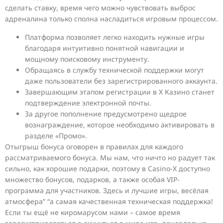
сделать ставку, время чего можно чувствовать выброс
адреналина только сполна насладиться игровым процессом.
Платформа позволяет легко находить нужные игры
благодаря интуитивно понятной навигации и
мощному поисковому инструменту.
Обращаясь в службу технической поддержки могут
даже пользователи без зарегистрированного аккаунта.
Завершающим этапом регистрации в Х Казино станет
подтверждение электронной почты.
За другое пополнение предусмотрено щедрое
вознаграждение, которое необходимо активировать в
разделе «Промо».
Отыгрыш бонуса оговорен в правилах для каждого
рассматриваемого бонуса. Мы нам, что ничто но радует так
сильно, как хорошие подарки, поэтому в Casino-Х доступно
множество бонусов, подарков, а также особая VIP-
программа для участников. Здесь и лучшие игры, весёлая
атмосфера” “а самая качественная техническая поддержка!
Если ты ещё не киромарусом нами – самое время