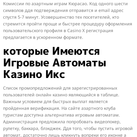
Комиссии по азартным играм Кюрасао. Код одного шести
символов ддя подтверждения отправится и email адрес
спустя 5-7 минут. Усовершенство тех посетителей, кто
стремится пройти проще и быстрее процедуру оформления
пользовательского профиля в Casino X регистрация
предлагается в ускоренном формате.
которые Имеются
Игровые Автоматы
Казино Икс
Список промопредложений для зарегистрированных
пользователей онлайн казино являющийся в таблице.
Важным условием для быстрых выплат является
пройденная верификация. На сайте азартного клуба
туристам доступна альтернатива игровым автоматам.
Администрация предложила попробовать видеопокер,
рулетку, баккара, блэкджек. Ддя того, чтобы пустить игровой
автомат, достаточно лишь кликнуть вопреки его иконке а