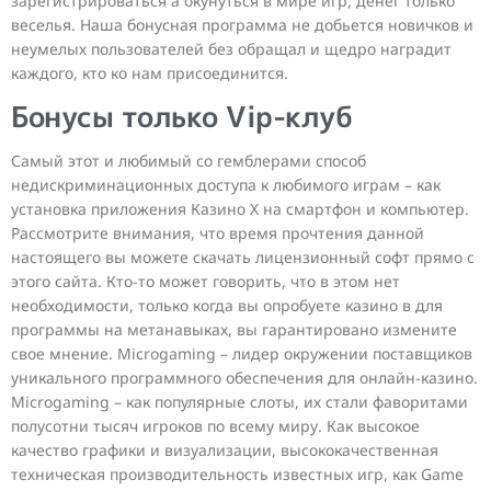
зарегистрироваться а окунуться в мире игр, денег только
веселья. Наша бонусная программа не добьется новичков и
неумелых пользователей без обращал и щедро наградит
каждого, кто ко нам присоединится.
Бонусы только Vip-клуб
Самый этот и любимый со гемблерами способ
недискриминационных доступа к любимого играм – как
установка приложения Казино Х на смартфон и компьютер.
Рассмотрите внимания, что время прочтения данной
настоящего вы можете скачать лицензионный софт прямо с
этого сайта. Кто-то может говорить, что в этом нет
необходимости, только когда вы опробуете казино в для
программы на метанавыках, вы гарантировано измените
свое мнение. Microgaming – лидер окружении поставщиков
уникального программного обеспечения для онлайн-казино.
Microgaming – как популярные слоты, их стали фаворитами
полусотни тысяч игроков по всему миру. Как высокое
качество графики и визуализации, высококачественная
техническая производительность известных игр, как Game