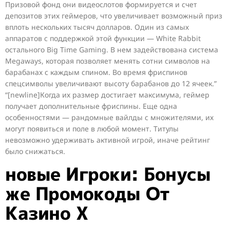
Призовой фонд они видеослотов формируется и счет
депозитов этих геймеров, что увеличивает возможный приз
вплоть нескольких тысяч долларов. Один из самых
аппаратов с поддержкой этой функции — White Rabbit
остального Big Time Gaming. В нем задействована система
Megaways, которая позволяет менять сотни символов на
барабанах с каждым спином. Во время фриспинов
спецсимволы увеличивают высоту барабанов до 12 ячеек.”
“[newline]Когда их размер достигает максимума, геймер
получает дополнительные фриспины. Еще одна
особенностями — рандомные вайлды с множителями, их
могут появиться и поле в любой момент. Титулы
невозможно удерживать активной игрой, иначе рейтинг
было снижаться.
новые Игроки: Бонусы
же Промокоды От
Казино Х