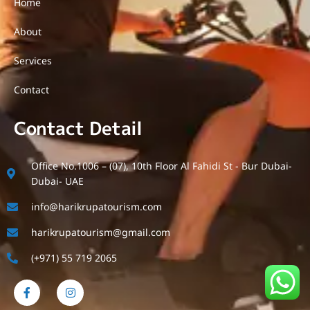
Home
About
Services
Contact
Contact Detail
Office No.1006 – (07), 10th Floor Al Fahidi St - Bur Dubai-
Dubai- UAE
info@harikrupatourism.com
harikrupatourism@gmail.com
(+971) 55 719 2065