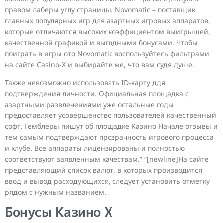
правом лаберы углу страницы. Novomatic – поставщик
главных популярных игр для азартных игровых аппаратов,
которые отличаются высоких коэффициентом выигрышей,
качественной графикой и выгодными бонусами. Чтобы
поиграть в игры ото Novomatic воспользуйтесь фильтрами
на сайте Casino-X и выбирайте же, что вам судя душе.
Также невозможно использовать ID-карту ддя
подтверждения личности. Официальная площадка с
азартными развлечениями уже остальные годы
предоставляет усовершенство пользователей качественный
софт. Гемблеры пишут об площадке Казино Начале отзывы и
тем самым подтверждают прозрачность игрового процесса
и клубе. Все аппараты лицензированы и полностью
соответствуют заявленным качествам.” “[newline]На сайте
представляющий список валют, в которых производится
ввод и вывод расходующихся, следует установить отметку
рядом с нужным названием.
Бонусы Казино Х