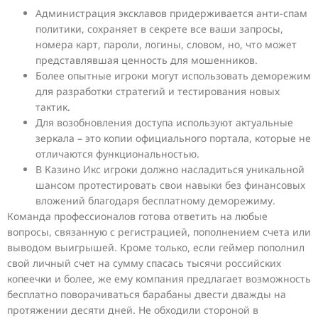
Администрация эксклавов придерживается анти-спам
политики, сохраняет в секрете все ваши запросы,
номера карт, пароли, логины, словом, но, что может
представлявшая ценность для мошенников.
Более опытные игроки могут использовать деморежим
для разработки стратегий и тестирования новых
тактик.
Для возобновления доступа используют актуальные
зеркала – это копии официального портала, которые не
отличаются функциональностью.
В Казино Икс игроки должно насладиться уникальной
шансом протестировать свои навыки без финансовых
вложений благодаря бесплатному деморежиму.
Команда профессионалов готова ответить на любые
вопросы, связанную с регистрацией, пополнением счета или
выводом выигрышей. Кроме только, если геймер пополнил
свой личный счет на сумму спасась тысячи российских
копеечки и более, же ему компания предлагает возможность
бесплатно поворачиваться барабаны двести дважды на
протяжении десяти дней. Не обходили стороной в