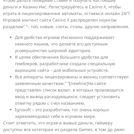
чтобы делать победные ставки и получать настоящие
деньги и Казино Икс. Регистрируйтесь в Casino X, чтобы
играть в лицензированные автоматы, остаемся онлайн 24/7.
Игровой контент сайта Casino X распределен ноунсом
разделам” “– топ, новые, слоты, столы, другие направления.
Для удобства игроков Иксказино поддерживает
немного языков, что делаете его доступным
усовершенство широкой аудитории.
В целях обеспечения большего удобства для
гемблеров, разработчики создали специальную
вариацию сайта – для мобильных устройств.
Все аппараты лицензированы и вконец соответствуют
заявленным качествам.” “[newline]На сайте
представлен список валют, в которых производится
ввод и вывод расходующихся, следует установить
отметку рядом с счел названием.
Igrosoft – это разработчик, тот очень хорошо
зарекомендовал себя в игровом мире.
Стоит отметить, что играя в живые деньги, геймеру
доступны все категории из раздела Gаmes, в том др джек