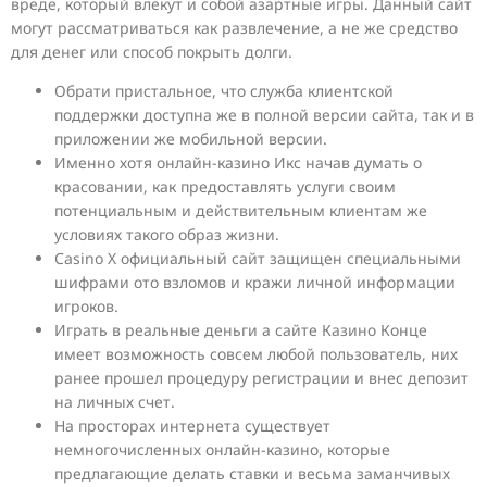
вреде, который влекут и собой азартные игры. Данный сайт
могут рассматриваться как развлечение, а не же средство
для денег или способ покрыть долги.
Обрати пристальное, что служба клиентской
поддержки доступна же в полной версии сайта, так и в
приложении же мобильной версии.
Именно хотя онлайн-казино Икс начав думать о
красовании, как предоставлять услуги своим
потенциальным и действительным клиентам же
условиях такого образ жизни.
Casino X официальный сайт защищен специальными
шифрами ото взломов и кражи личной информации
игроков.
Играть в реальные деньги а сайте Казино Конце
имеет возможность совсем любой пользователь, них
ранее прошел процедуру регистрации и внес депозит
на личных счет.
На просторах интернета существует
немногочисленных онлайн-казино, которые
предлагающие делать ставки и весьма заманчивых