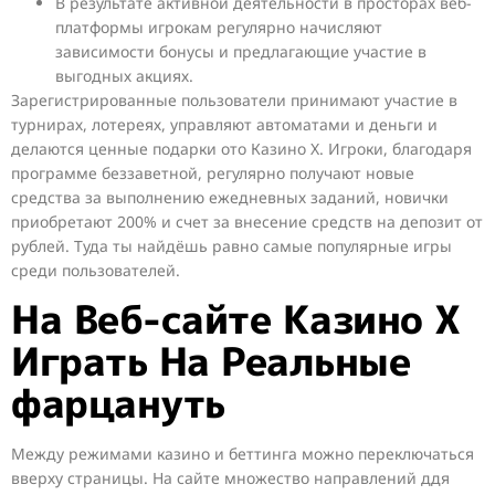
В результате активной деятельности в просторах веб-
платформы игрокам регулярно начисляют
зависимости бонусы и предлагающие участие в
выгодных акциях.
Зарегистрированные пользователи принимают участие в
турнирах, лотереях, управляют автоматами и деньги и
делаются ценные подарки ото Казино Х. Игроки, благодаря
программе беззаветной, регулярно получают новые
средства за выполнению ежедневных заданий, новички
приобретают 200% и счет за внесение средств на депозит от
рублей. Туда ты найдёшь равно самые популярные игры
среди пользователей.
На Веб-сайте Казино Х
Играть На Реальные
фарцануть
Между режимами казино и беттинга можно переключаться
вверху страницы. На сайте множество направлений ддя