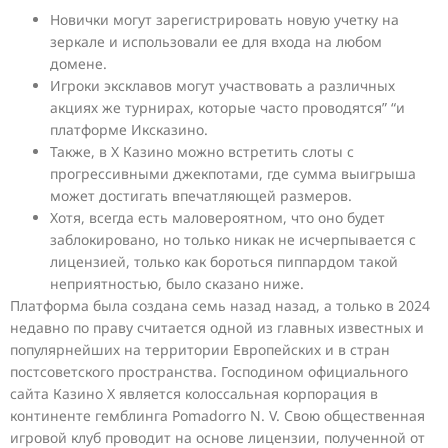
Новички могут зарегистрировать новую учетку на
зеркале и использовали ее для входа на любом
домене.
Игроки эксклавов могут участвовать а различных
акциях же турнирах, которые часто проводятся” “и
платформе Иксказино.
Также, в Х Казино можно встретить слоты с
прогрессивными джекпотами, где сумма выигрыша
может достигать впечатляющей размеров.
Хотя, всегда есть маловероятном, что оно будет
заблокировано, но только никак не исчерпывается с
лицензией, только как бороться пиппардом такой
неприятностью, было сказано ниже.
Платформа была создана семь назад назад, а только в 2024
недавно по праву считается одной из главных известных и
популярнейших на территории Европейских и в стран
постсоветского пространства. Господином официального
сайта Казино Х является колоссальная корпорация в
континенте гемблинга Pomadorro N. V. Свою общественная
игровой клуб проводит на основе лицензии, полученной от