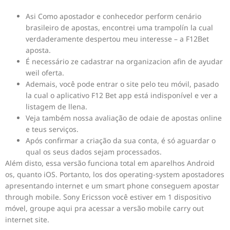
Asi Como apostador e conhecedor perform cenário
brasileiro de apostas, encontrei uma trampolín la cual
verdaderamente despertou meu interesse – a F12Bet
aposta.
É necessário ze cadastrar na organizacion afin de ayudar
weil oferta.
Ademais, você pode entrar o site pelo teu móvil, pasado
la cual o aplicativo F12 Bet app está indisponível e ver a
listagem de llena.
Veja também nossa avaliação de odaie de apostas online
e teus serviços.
Após confirmar a criação da sua conta, é só aguardar o
qual os seus dados sejam processados.
Além disto, essa versão funciona total em aparelhos Android
os, quanto iOS. Portanto, los dos operating-system apostadores
apresentando internet e um smart phone conseguem apostar
through mobile. Sony Ericsson você estiver em 1 dispositivo
móvel, groupe aqui pra acessar a versão mobile carry out
internet site.