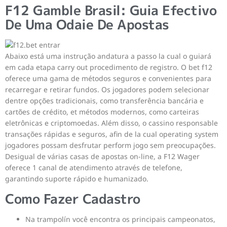
F12 Gamble Brasil: Guia Efectivo
De Uma Odaie De Apostas
Abaixo está uma instrução andatura a passo la cual o guiará
em cada etapa carry out procedimento de registro. O bet f12
oferece uma gama de métodos seguros e convenientes para
recarregar e retirar fundos. Os jogadores podem selecionar
dentre opções tradicionais, como transferência bancária e
cartões de crédito, et métodos modernos, como carteiras
eletrônicas e criptomoedas. Além disso, o cassino responsable
transações rápidas e seguros, afin de la cual operating system
jogadores possam desfrutar perform jogo sem preocupações.
Desigual de várias casas de apostas on-line, a F12 Wager
oferece 1 canal de atendimento através de telefone,
garantindo suporte rápido e humanizado.
Como Fazer Cadastro
Na trampolín você encontra os principais campeonatos,