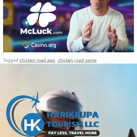
Tagged
chicken road app
,
chicken road game