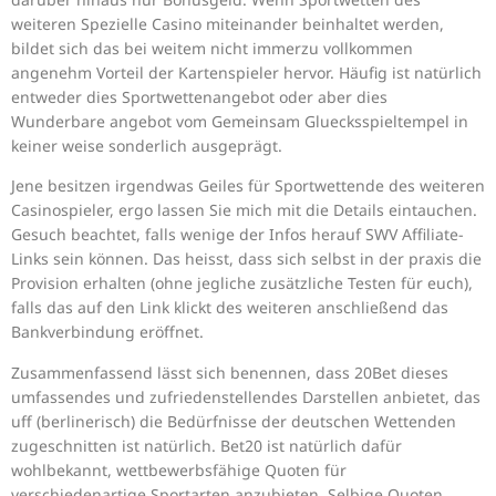
weiteren Spezielle Casino miteinander beinhaltet werden,
bildet sich das bei weitem nicht immerzu vollkommen
angenehm Vorteil der Kartenspieler hervor. Häufig ist natürlich
entweder dies Sportwettenangebot oder aber dies
Wunderbare angebot vom Gemeinsam Gluecksspieltempel in
keiner weise sonderlich ausgeprägt.
Jene besitzen irgendwas Geiles für Sportwettende des weiteren
Casinospieler, ergo lassen Sie mich mit die Details eintauchen.
Gesuch beachtet, falls wenige der Infos herauf SWV Affiliate-
Links sein können. Das heisst, dass sich selbst in der praxis die
Provision erhalten (ohne jegliche zusätzliche Testen für euch),
falls das auf den Link klickt des weiteren anschließend das
Bankverbindung eröffnet.
Zusammenfassend lässt sich benennen, dass 20Bet dieses
umfassendes und zufriedenstellendes Darstellen anbietet, das
uff (berlinerisch) die Bedürfnisse der deutschen Wettenden
zugeschnitten ist natürlich. Bet20 ist natürlich dafür
wohlbekannt, wettbewerbsfähige Quoten für
verschiedenartige Sportarten anzubieten. Selbige Quoten