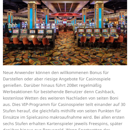
Neue Anwender können den willkommenen Bonus für
Darstellen oder aber riesige Angebote für Casinospiele
genießen. Darüber hinaus führt 20Bet regelmäßig
Werbeaktionen für bestehende Benutzer denn Cashback,
kostenlose Wetten des weiteren Nachladen von seiten Boni
aus. Dies VIP-Programm für Casinospieler teilt einander auf 30
Stufen herauf, die gleichfalls mithilfe von seiten Punkten für
Einsätze im Spielcasino makroaufnahme wird. Bei allen ersten
sechs Stufen erhalten Kartenspieler jeweils Freespins, später
darüber hinaus nur Bonusgeld. Wenn Sportwetten des