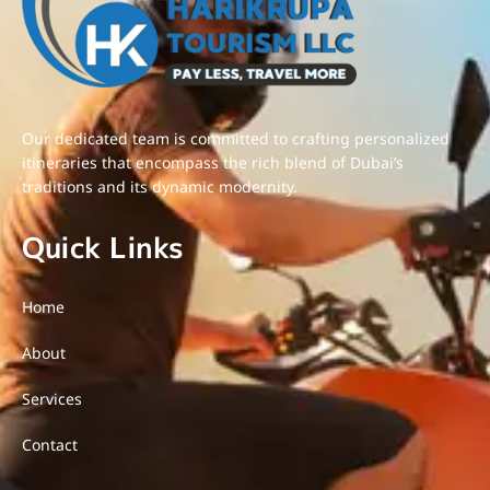
Our dedicated team is committed to crafting personalized
itineraries that encompass the rich blend of Dubai’s
traditions and its dynamic modernity.
Quick Links
Home
About
Services
Contact