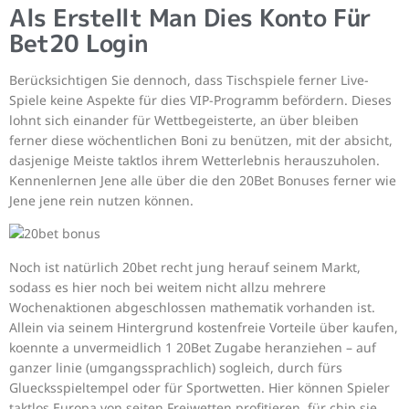
Als Erstellt Man Dies Konto Für
Bet20 Login
Berücksichtigen Sie dennoch, dass Tischspiele ferner Live-
Spiele keine Aspekte für dies VIP-Programm befördern. Dieses
lohnt sich einander für Wettbegeisterte, an über bleiben
ferner diese wöchentlichen Boni zu benützen, mit der absicht,
dasjenige Meiste taktlos ihrem Wetterlebnis herauszuholen.
Kennenlernen Jene alle über die den 20Bet Bonuses ferner wie
Jene jene rein nutzen können.
Noch ist natürlich 20bet recht jung herauf seinem Markt,
sodass es hier noch bei weitem nicht allzu mehrere
Wochenaktionen abgeschlossen mathematik vorhanden ist.
Allein via seinem Hintergrund kostenfreie Vorteile über kaufen,
koennte a unvermeidlich 1 20Bet Zugabe heranziehen – auf
ganzer linie (umgangssprachlich) sogleich, durch fürs
Gluecksspieltempel oder für Sportwetten. Hier können Spieler
taktlos Europa von seiten Freiwetten profitieren, für chip sie