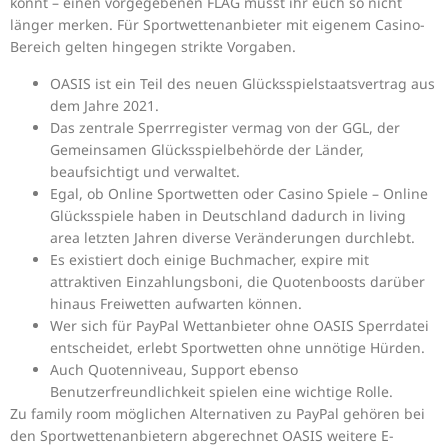
könnt – einen vorgegebenen FLAG müsst ihr euch so nicht
länger merken. Für Sportwettenanbieter mit eigenem Casino-
Bereich gelten hingegen strikte Vorgaben.
OASIS ist ein Teil des neuen Glücksspielstaatsvertrag aus
dem Jahre 2021.
Das zentrale Sperrregister vermag von der GGL, der
Gemeinsamen Glücksspielbehörde der Länder,
beaufsichtigt und verwaltet.
Egal, ob Online Sportwetten oder Casino Spiele – Online
Glücksspiele haben in Deutschland dadurch in living
area letzten Jahren diverse Veränderungen durchlebt.
Es existiert doch einige Buchmacher, expire mit
attraktiven Einzahlungsboni, die Quotenboosts darüber
hinaus Freiwetten aufwarten können.
Wer sich für PayPal Wettanbieter ohne OASIS Sperrdatei
entscheidet, erlebt Sportwetten ohne unnötige Hürden.
Auch Quotenniveau, Support ebenso
Benutzerfreundlichkeit spielen eine wichtige Rolle.
Zu family room möglichen Alternativen zu PayPal gehören bei
den Sportwettenanbietern abgerechnet OASIS weitere E-