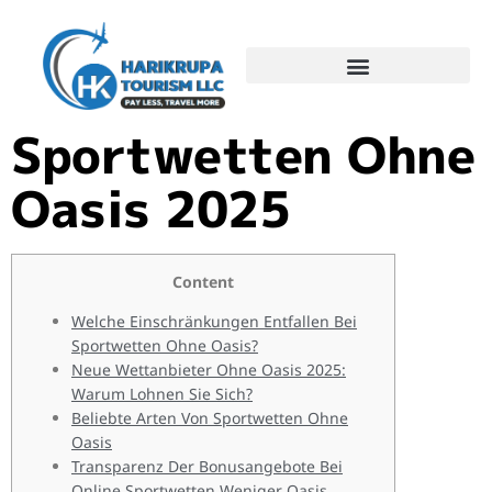
Die Besten
Sportwetten Ohne
Oasis 2025
Content
Welche Einschränkungen Entfallen Bei
Sportwetten Ohne Oasis?
Neue Wettanbieter Ohne Oasis 2025:
Warum Lohnen Sie Sich?
Beliebte Arten Von Sportwetten Ohne
Oasis
Transparenz Der Bonusangebote Bei
Online Sportwetten Weniger Oasis