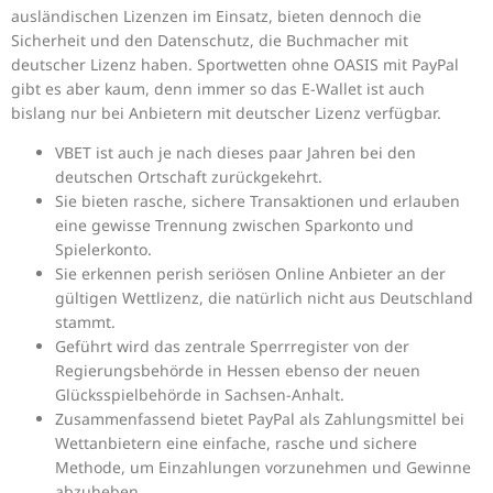
ausländischen Lizenzen im Einsatz, bieten dennoch die
Sicherheit und den Datenschutz, die Buchmacher mit
deutscher Lizenz haben. Sportwetten ohne OASIS mit PayPal
gibt es aber kaum, denn immer so das E-Wallet ist auch
bislang nur bei Anbietern mit deutscher Lizenz verfügbar.
VBET ist auch je nach dieses paar Jahren bei den
deutschen Ortschaft zurückgekehrt.
Sie bieten rasche, sichere Transaktionen und erlauben
eine gewisse Trennung zwischen Sparkonto und
Spielerkonto.
Sie erkennen perish seriösen Online Anbieter an der
gültigen Wettlizenz, die natürlich nicht aus Deutschland
stammt.
Geführt wird das zentrale Sperrregister von der
Regierungsbehörde in Hessen ebenso der neuen
Glücksspielbehörde in Sachsen-Anhalt.
Zusammenfassend bietet PayPal als Zahlungsmittel bei
Wettanbietern eine einfache, rasche und sichere
Methode, um Einzahlungen vorzunehmen und Gewinne
abzuheben.