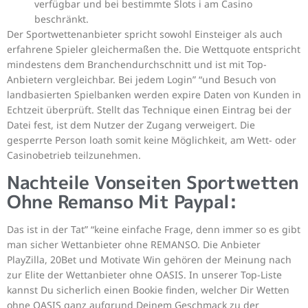
verfügbar und bei bestimmte Slots i am Casino
beschränkt.
Der Sportwettenanbieter spricht sowohl Einsteiger als auch
erfahrene Spieler gleichermaßen the. Die Wettquote entspricht
mindestens dem Branchendurchschnitt und ist mit Top-
Anbietern vergleichbar. Bei jedem Login” “und Besuch von
landbasierten Spielbanken werden expire Daten von Kunden in
Echtzeit überprüft. Stellt das Technique einen Eintrag bei der
Datei fest, ist dem Nutzer der Zugang verweigert. Die
gesperrte Person loath somit keine Möglichkeit, am Wett- oder
Casinobetrieb teilzunehmen.
Nachteile Vonseiten Sportwetten
Ohne Remanso Mit Paypal:
Das ist in der Tat” “keine einfache Frage, denn immer so es gibt
man sicher Wettanbieter ohne REMANSO. Die Anbieter
PlayZilla, 20Bet und Motivate Win gehören der Meinung nach
zur Elite der Wettanbieter ohne OASIS. In unserer Top-Liste
kannst Du sicherlich einen Bookie finden, welcher Dir Wetten
ohne OASIS ganz aufgrund Deinem Geschmack zu der