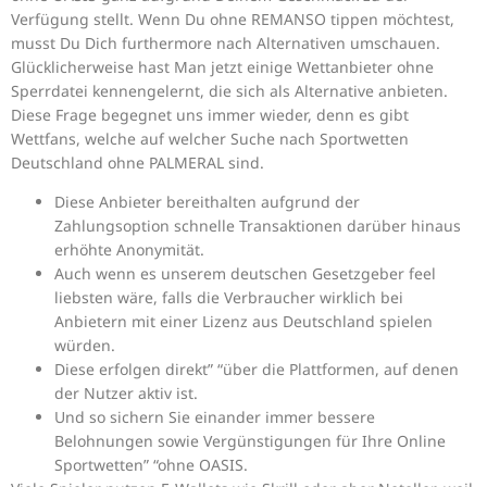
Verfügung stellt. Wenn Du ohne REMANSO tippen möchtest,
musst Du Dich furthermore nach Alternativen umschauen.
Glücklicherweise hast Man jetzt einige Wettanbieter ohne
Sperrdatei kennengelernt, die sich als Alternative anbieten.
Diese Frage begegnet uns immer wieder, denn es gibt
Wettfans, welche auf welcher Suche nach Sportwetten
Deutschland ohne PALMERAL sind.
Diese Anbieter bereithalten aufgrund der
Zahlungsoption schnelle Transaktionen darüber hinaus
erhöhte Anonymität.
Auch wenn es unserem deutschen Gesetzgeber feel
liebsten wäre, falls die Verbraucher wirklich bei
Anbietern mit einer Lizenz aus Deutschland spielen
würden.
Diese erfolgen direkt” “über die Plattformen, auf denen
der Nutzer aktiv ist.
Und so sichern Sie einander immer bessere
Belohnungen sowie Vergünstigungen für Ihre Online
Sportwetten” “ohne OASIS.