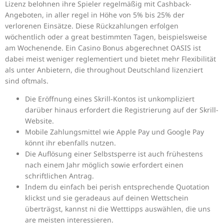
Lizenz belohnen ihre Spieler regelmäßig mit Cashback-
Angeboten, in aller regel in Höhe von 5% bis 25% der
verlorenen Einsätze. Diese Rückzahlungen erfolgen
wöchentlich oder a great bestimmten Tagen, beispielsweise
am Wochenende. Ein Casino Bonus abgerechnet OASIS ist
dabei meist weniger reglementiert und bietet mehr Flexibilität
als unter Anbietern, die throughout Deutschland lizenziert
sind oftmals.
Die Eröffnung eines Skrill-Kontos ist unkompliziert
darüber hinaus erfordert die Registrierung auf der Skrill-
Website.
Mobile Zahlungsmittel wie Apple Pay und Google Pay
könnt ihr ebenfalls nutzen.
Die Auflösung einer Selbstsperre ist auch frühestens
nach einem Jahr möglich sowie erfordert einen
schriftlichen Antrag.
Indem du einfach bei perish entsprechende Quotation
klickst und sie geradeaus auf deinen Wettschein
überträgst, kannst ni die Wetttipps auswählen, die uns
are meisten interessieren.