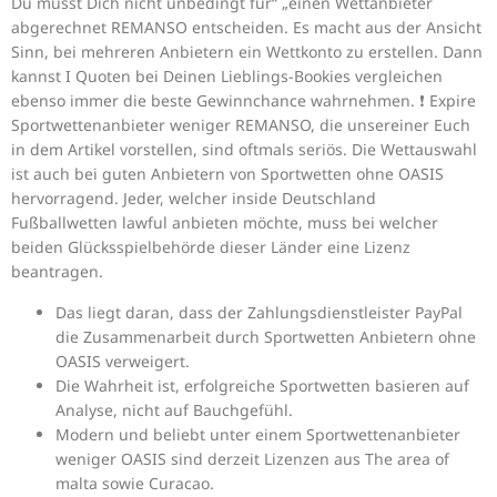
Du musst Dich nicht unbedingt für“ „einen Wettanbieter
abgerechnet REMANSO entscheiden. Es macht aus der Ansicht
Sinn, bei mehreren Anbietern ein Wettkonto zu erstellen. Dann
kannst I Quoten bei Deinen Lieblings-Bookies vergleichen
ebenso immer die beste Gewinnchance wahrnehmen. ❗ Expire
Sportwettenanbieter weniger REMANSO, die unsereiner Euch
in dem Artikel vorstellen, sind oftmals seriös. Die Wettauswahl
ist auch bei guten Anbietern von Sportwetten ohne OASIS
hervorragend. Jeder, welcher inside Deutschland
Fußballwetten lawful anbieten möchte, muss bei welcher
beiden Glücksspielbehörde dieser Länder eine Lizenz
beantragen.
Das liegt daran, dass der Zahlungsdienstleister PayPal
die Zusammenarbeit durch Sportwetten Anbietern ohne
OASIS verweigert.
Die Wahrheit ist, erfolgreiche Sportwetten basieren auf
Analyse, nicht auf Bauchgefühl.
Modern und beliebt unter einem Sportwettenanbieter
weniger OASIS sind derzeit Lizenzen aus The area of
malta sowie Curacao.