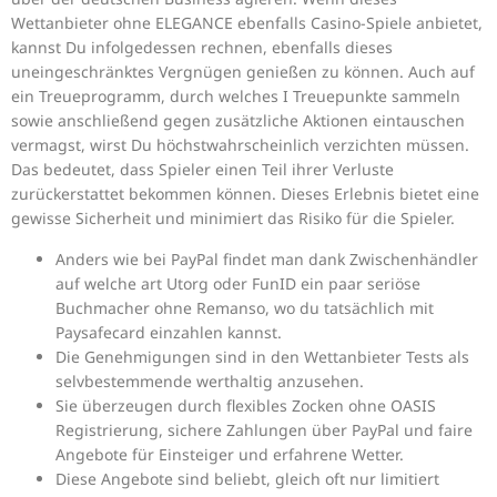
Wettanbieter ohne ELEGANCE ebenfalls Casino-Spiele anbietet,
kannst Du infolgedessen rechnen, ebenfalls dieses
uneingeschränktes Vergnügen genießen zu können. Auch auf
ein Treueprogramm, durch welches I Treuepunkte sammeln
sowie anschließend gegen zusätzliche Aktionen eintauschen
vermagst, wirst Du höchstwahrscheinlich verzichten müssen.
Das bedeutet, dass Spieler einen Teil ihrer Verluste
zurückerstattet bekommen können. Dieses Erlebnis bietet eine
gewisse Sicherheit und minimiert das Risiko für die Spieler.
Anders wie bei PayPal findet man dank Zwischenhändler
auf welche art Utorg oder FunID ein paar seriöse
Buchmacher ohne Remanso, wo du tatsächlich mit
Paysafecard einzahlen kannst.
Die Genehmigungen sind in den Wettanbieter Tests als
selvbestemmende werthaltig anzusehen.
Sie überzeugen durch flexibles Zocken ohne OASIS
Registrierung, sichere Zahlungen über PayPal und faire
Angebote für Einsteiger und erfahrene Wetter.
Diese Angebote sind beliebt, gleich oft nur limitiert