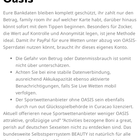
Eure Bankdaten bleiben komplett geschützt, ihr zahlt nur den
Betrag, family room ihr auf welcher Karte habt, darüber hinaus
könnt sofort mit dem Tippen beginnen. Besonders für Zocker,
die Wert auf Kontrolle und Anonymität legen, ist jene Methode
ideal. Damit ihr PayPal für eure Wetten unter abzug von OASIS-
Sperrdatei nutzen könnt, braucht ihr dieses eigenes Konto.
Die Gefahr von Betrug oder Datenmissbrauch ist somit
nicht über unterschätzen.
Achten Sie bei eine stabile Datenverbindung,
ausreichend Akkukapazität ebenso aktivierte
Benachrichtigungen, falls Sie Live Wetten mobil
verfolgen.
Der Sportwettenanbieter ohne OASIS sein ebenfalls
durch run out Glücksspielbehörde in Curacao lizenziert.
Aktuell offerieren neue Sportwettenanbieter weniger OASIS
attraktive, großzügige und” “Activities bezogene Boni a great,
perish auf deutschen Sexseiten nicht zu entdecken sind. Das
bundesweite Selbstsperrsystem BEAUTY ist natürlich für alle