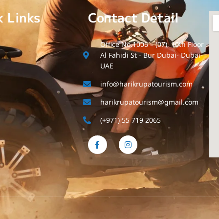
k Links
Contact Detail
Office No.1006 – (07), 10th Floor
Al Fahidi St - Bur Dubai- Dubai-
UAE
info@harikrupatourism.com
harikrupatourism@gmail.com
(+971) 55 719 2065