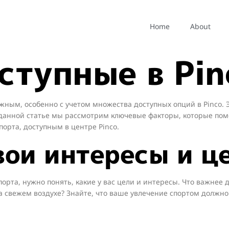
ть подходящи
Home
About
ступные в Pin
ным, особенно с учетом множества доступных опций в Pinco. 
 данной статье мы рассмотрим ключевые факторы, которые пом
орта, доступным в центре Pinco.
вои интересы и ц
орта, нужно понять, какие у вас цели и интересы. Что важнее 
 свежем воздухе? Знайте, что ваше увлечение спортом должно