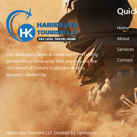
Quic
Home
About
Services
Our dedicated team is committed to crafting
Contact
personalized itineraries that encompass the
rich blend of Dubai’s traditions and its
dynamic modernity.
Harikrupa Toursim LLC created by Dpdesgin