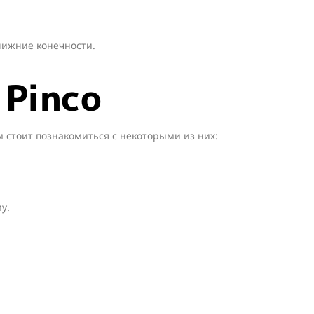
нижние конечности.
 Pinco
м стоит познакомиться с некоторыми из них:
у.