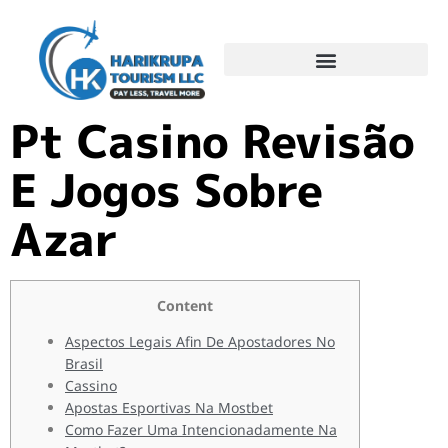
Mostbet Portugal
Pt Casino Revisão
E Jogos Sobre
Azar
Content
Aspectos Legais Afin De Apostadores No
Brasil
Cassino
Apostas Esportivas Na Mostbet
Como Fazer Uma Intencionadamente Na