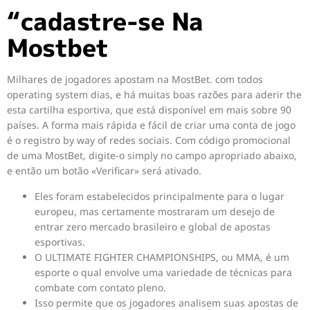
“cadastre-se Na
Mostbet
Milhares de jogadores apostam na MostBet. com todos
operating system dias, e há muitas boas razões para aderir the
esta cartilha esportiva, que está disponível em mais sobre 90
países. A forma mais rápida e fácil de criar uma conta de jogo
é o registro by way of redes sociais. Com código promocional
de uma MostBet, digite-o simply no campo apropriado abaixo,
e então um botão «Verificar» será ativado.
Eles foram estabelecidos principalmente para o lugar
europeu, mas certamente mostraram um desejo de
entrar zero mercado brasileiro e global de apostas
esportivas.
O ULTIMATE FIGHTER CHAMPIONSHIPS, ou MMA, é um
esporte o qual envolve uma variedade de técnicas para
combate com contato pleno.
Isso permite que os jogadores analisem suas apostas de