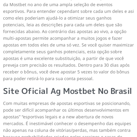
da Mostbet no ano de uma ampla seleção de eventos
esportivos. Para entender cependant sobre cada um deles e asi
como eles poderiam ajudá-lo a otimizar seus ganhos
potenciais, leia as descrições para cada um deles que são
fornecidas abaixo. Ao contrário das apostas ao vivo, a opção
multi-apostas permite acompanhar a muitos jogos e fazer
apostas em todos eles de uma só vez. Se você quiser maximizar
completamente seus ganhos potenciais, esta opção sobre
apostas é uma excelente substituição, a partir de que você
preveja com precisão os resultados. Dentro para 30 dias após
receber o bônus, você deve apostar 5 vezes to valor do bônus
para poder retirá-lo para sua conta pessoal.
Site Oficial Ag Mostbet No Brasil
Com muitas empresas de apostas esportivas se posicionando,
pode ser difícil acompanhar os últimos desenvolvimentos em
apostas” “esportivas legais e a new abertura de novos
mercados. É inestimável conhecer o desempenho das equipes
não apenas na coluna de vitórias/perdas, mas também contra
because probabilidades criadas pelos cassinos e casas de