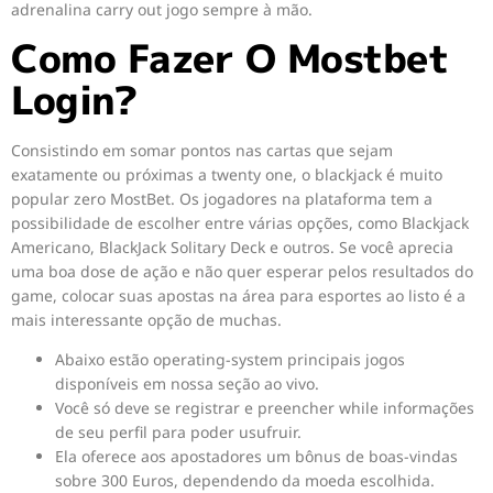
adrenalina carry out jogo sempre à mão.
Como Fazer O Mostbet
Login?
Consistindo em somar pontos nas cartas que sejam
exatamente ou próximas a twenty one, o blackjack é muito
popular zero MostBet. Os jogadores na plataforma tem a
possibilidade de escolher entre várias opções, como Blackjack
Americano, BlackJack Solitary Deck e outros. Se você aprecia
uma boa dose de ação e não quer esperar pelos resultados do
game, colocar suas apostas na área para esportes ao listo é a
mais interessante opção de muchas.
Abaixo estão operating-system principais jogos
disponíveis em nossa seção ao vivo.
Você só deve se registrar e preencher while informações
de seu perfil para poder usufruir.
Ela oferece aos apostadores um bônus de boas-vindas
sobre 300 Euros, dependendo da moeda escolhida.