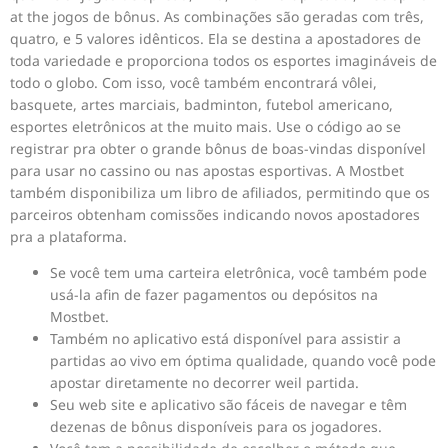
at the jogos de bônus. As combinações são geradas com três,
quatro, e 5 valores idênticos. Ela se destina a apostadores de
toda variedade e proporciona todos os esportes imagináveis de
todo o globo. Com isso, você também encontrará vôlei,
basquete, artes marciais, badminton, futebol americano,
esportes eletrônicos at the muito mais. Use o código ao se
registrar pra obter o grande bônus de boas-vindas disponível
para usar no cassino ou nas apostas esportivas. A Mostbet
também disponibiliza um libro de afiliados, permitindo que os
parceiros obtenham comissões indicando novos apostadores
pra a plataforma.
Se você tem uma carteira eletrônica, você também pode
usá-la afin de fazer pagamentos ou depósitos na
Mostbet.
Também no aplicativo está disponível para assistir a
partidas ao vivo em óptima qualidade, quando você pode
apostar diretamente no decorrer weil partida.
Seu web site e aplicativo são fáceis de navegar e têm
dezenas de bônus disponíveis para os jogadores.