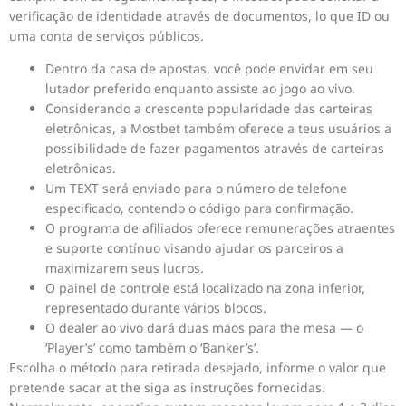
verificação de identidade através de documentos, lo que ID ou
uma conta de serviços públicos.
Dentro da casa de apostas, você pode envidar em seu
lutador preferido enquanto assiste ao jogo ao vivo.
Considerando a crescente popularidade das carteiras
eletrônicas, a Mostbet também oferece a teus usuários a
possibilidade de fazer pagamentos através de carteiras
eletrônicas.
Um TEXT será enviado para o número de telefone
especificado, contendo o código para confirmação.
O programa de afiliados oferece remunerações atraentes
e suporte contínuo visando ajudar os parceiros a
maximizarem seus lucros.
O painel de controle está localizado na zona inferior,
representado durante vários blocos.
O dealer ao vivo dará duas mãos para the mesa — o
‘Player’s’ como também o ‘Banker’s’.
Escolha o método para retirada desejado, informe o valor que
pretende sacar at the siga as instruções fornecidas.