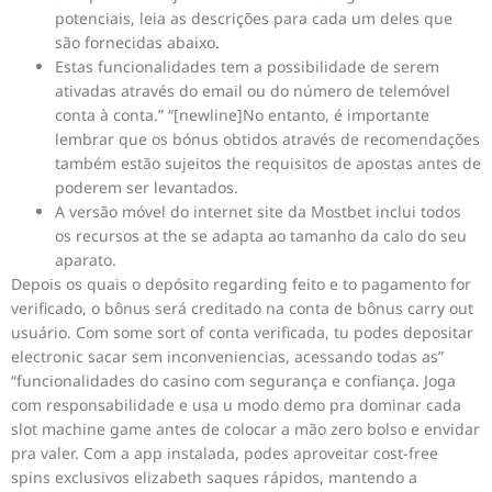
potenciais, leia as descrições para cada um deles que
são fornecidas abaixo.
Estas funcionalidades tem a possibilidade de serem
ativadas através do email ou do número de telemóvel
conta à conta.” “[newline]No entanto, é importante
lembrar que os bónus obtidos através de recomendações
também estão sujeitos the requisitos de apostas antes de
poderem ser levantados.
A versão móvel do internet site da Mostbet inclui todos
os recursos at the se adapta ao tamanho da calo do seu
aparato.
Depois os quais o depósito regarding feito e to pagamento for
verificado, o bônus será creditado na conta de bônus carry out
usuário. Com some sort of conta verificada, tu podes depositar
electronic sacar sem inconveniencias, acessando todas as”
“funcionalidades do casino com segurança e confiança. Joga
com responsabilidade e usa u modo demo pra dominar cada
slot machine game antes de colocar a mão zero bolso e envidar
pra valer. Com a app instalada, podes aproveitar cost-free
spins exclusivos elizabeth saques rápidos, mantendo a