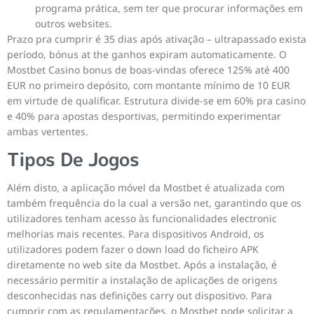
programa prática, sem ter que procurar informações em
outros websites.
Prazo pra cumprir é 35 dias após ativação – ultrapassado exista
período, bónus at the ganhos expiram automaticamente. O
Mostbet Casino bonus de boas-vindas oferece 125% até 400
EUR no primeiro depósito, com montante mínimo de 10 EUR
em virtude de qualificar. Estrutura divide-se em 60% pra casino
e 40% para apostas desportivas, permitindo experimentar
ambas vertentes.
Tipos De Jogos
Além disto, a aplicação móvel da Mostbet é atualizada com
também frequência do la cual a versão net, garantindo que os
utilizadores tenham acesso às funcionalidades electronic
melhorias mais recentes. Para dispositivos Android, os
utilizadores podem fazer o down load do ficheiro APK
diretamente no web site da Mostbet. Após a instalação, é
necessário permitir a instalação de aplicações de origens
desconhecidas nas definições carry out dispositivo. Para
cumprir com as regulamentações, o Mostbet pode solicitar a