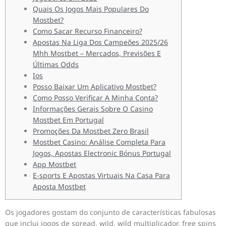
Quais Os Jogos Mais Populares Do
Mostbet?
Como Sacar Recurso Financeiro?
Apostas Na Liga Dos Campeões 2025/26
Mhh Mostbet – Mercados, Previsões E
Últimas Odds
Ios
Posso Baixar Um Aplicativo Mostbet?
Como Posso Verificar A Minha Conta?
Informações Gerais Sobre O Casino
Mostbet Em Portugal
Promoções Da Mostbet Zero Brasil
Mostbet Casino: Análise Completa Para
Jogos, Apostas Electronic Bónus Portugal
App Mostbet
E-sports E Apostas Virtuais Na Casa Para
Aposta Mostbet
Os jogadores gostam do conjunto de características fabulosas
que inclui jogos de spread, wild, wild multiplicador, free spins