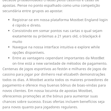
apostas. Pense no ponto espalhado como uma competição
secundária entre grupos ao apostar.
Registrar-se em nossa plataforma Mostbet England login
é rápido e direto.
Consistindo em somar pontos nas cartas o qual sejam
exatamente ou próximas a 21 years old, o blackjack é
muito
Navegue na nossa interface intuitiva e explore while
opções disponíveis.
Entre as vantagens cependant importantes da MostBet
on-line está a new variedade de métodos de pagamento.
Centenas de jogos esportivos ao festón e milhares de jogos de
cassino para jogar por dinheiro real elizabeth demonstrações
todos os dias. A Mostbet aceita todos os maiores provedores de
pagamento e oferece muy buenas bônus de boas-vindas para
novos clientes. Em nossa locuinta de apostas Mostbet,
oferecemos promoções at the bónus para aumentar suas
chances sobre sucesso. Essas ofertas incluem benefícios seja
para novos quanto para jogadores regulares.