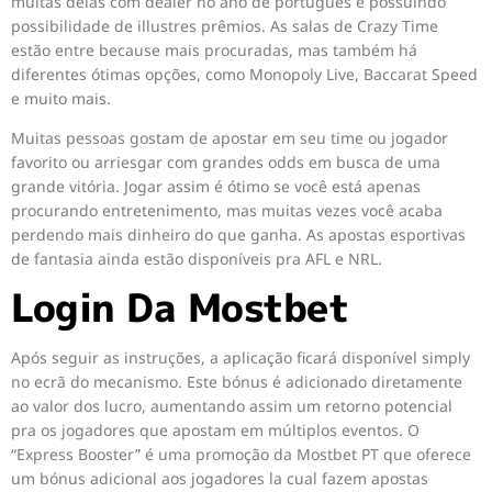
muitas delas com dealer no ano de português e possuindo
possibilidade de illustres prêmios. As salas de Crazy Time
estão entre because mais procuradas, mas também há
diferentes ótimas opções, como Monopoly Live, Baccarat Speed
e muito mais.
Muitas pessoas gostam de apostar em seu time ou jogador
favorito ou arriesgar com grandes odds em busca de uma
grande vitória. Jogar assim é ótimo se você está apenas
procurando entretenimento, mas muitas vezes você acaba
perdendo mais dinheiro do que ganha. As apostas esportivas
de fantasia ainda estão disponíveis pra AFL e NRL.
Login Da Mostbet
Após seguir as instruções, a aplicação ficará disponível simply
no ecrã do mecanismo. Este bónus é adicionado diretamente
ao valor dos lucro, aumentando assim um retorno potencial
pra os jogadores que apostam em múltiplos eventos. O
“Express Booster” é uma promoção da Mostbet PT que oferece
um bónus adicional aos jogadores la cual fazem apostas