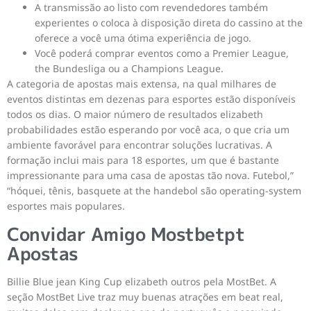
A transmissão ao listo com revendedores também
experientes o coloca à disposição direta do cassino at the
oferece a você uma ótima experiência de jogo.
Você poderá comprar eventos como a Premier League,
the Bundesliga ou a Champions League.
A categoria de apostas mais extensa, na qual milhares de
eventos distintas em dezenas para esportes estão disponíveis
todos os dias. O maior número de resultados elizabeth
probabilidades estão esperando por você aca, o que cria um
ambiente favorável para encontrar soluções lucrativas. A
formação inclui mais para 18 esportes, um que é bastante
impressionante para uma casa de apostas tão nova. Futebol,”
“hóquei, tênis, basquete at the handebol são operating-system
esportes mais populares.
Convidar Amigo Mostbetpt
Apostas
Billie Blue jean King Cup elizabeth outros pela MostBet. A
seção MostBet Live traz muy buenas atrações em beat real,