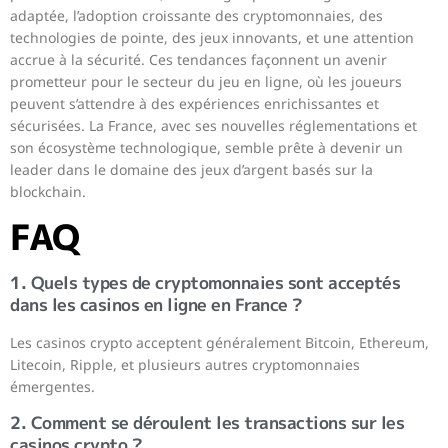
adaptée, l’adoption croissante des cryptomonnaies, des
technologies de pointe, des jeux innovants, et une attention
accrue à la sécurité. Ces tendances façonnent un avenir
prometteur pour le secteur du jeu en ligne, où les joueurs
peuvent s’attendre à des expériences enrichissantes et
sécurisées. La France, avec ses nouvelles réglementations et
son écosystème technologique, semble prête à devenir un
leader dans le domaine des jeux d’argent basés sur la
blockchain.
FAQ
1. Quels types de cryptomonnaies sont acceptés
dans les casinos en ligne en France ?
Les casinos crypto acceptent généralement Bitcoin, Ethereum,
Litecoin, Ripple, et plusieurs autres cryptomonnaies
émergentes.
2. Comment se déroulent les transactions sur les
casinos crypto ?