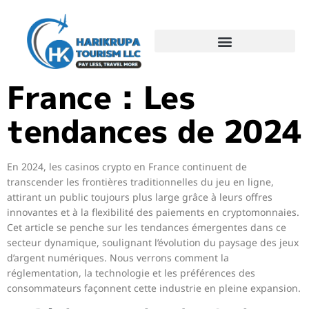
Casino crypto en
France : Les
tendances de 2024
En 2024, les casinos crypto en France continuent de
transcender les frontières traditionnelles du jeu en ligne,
attirant un public toujours plus large grâce à leurs offres
innovantes et à la flexibilité des paiements en cryptomonnaies.
Cet article se penche sur les tendances émergentes dans ce
secteur dynamique, soulignant l’évolution du paysage des jeux
d’argent numériques. Nous verrons comment la
réglementation, la technologie et les préférences des
consommateurs façonnent cette industrie en pleine expansion.