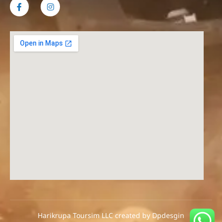
Harikrupa Toursim LLC created by Dpdesgin