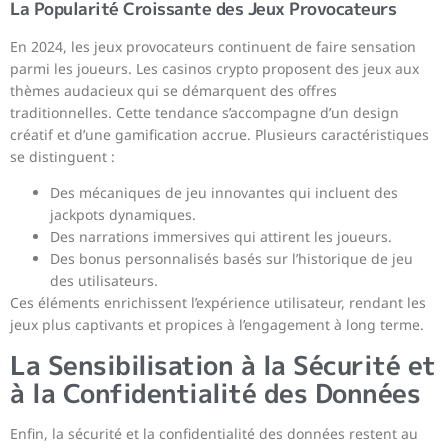
La Popularité Croissante des Jeux Provocateurs
En 2024, les jeux provocateurs continuent de faire sensation
parmi les joueurs. Les casinos crypto proposent des jeux aux
thèmes audacieux qui se démarquent des offres
traditionnelles. Cette tendance s’accompagne d’un design
créatif et d’une gamification accrue. Plusieurs caractéristiques
se distinguent :
Des mécaniques de jeu innovantes qui incluent des
jackpots dynamiques.
Des narrations immersives qui attirent les joueurs.
Des bonus personnalisés basés sur l’historique de jeu
des utilisateurs.
Ces éléments enrichissent l’expérience utilisateur, rendant les
jeux plus captivants et propices à l’engagement à long terme.
La Sensibilisation à la Sécurité et
à la Confidentialité des Données
Enfin, la sécurité et la confidentialité des données restent au