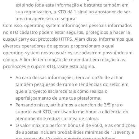
exibindo toda esta informação e bastante também em
sua organizacion, a KTO dá 1 sinal ao apostador de ser
uma incapere séria e segura.
Com isso, operating system informações pessoais informados
no KTO cadastro podem estar seguros, protegidos a hacer la
cusqui carry out protocolo HTTPS. Além disto, informamos que
diversos operadores de apostas proporcionam o qual
operating-system novos usuários se cadastrem possuindo um
código. A fim de ter o noção de cependant em relação à as
promoções e cupom KTO, visite esta página.
Ao cara dessas informações, tem an op??o de achar
também pesquisas de ramo e tendências do setor, em
que a proyecto esclarece tais como realiza o
aperfeiçoamento de uma tua plataforma.
Pensando nisso, atribuímos a atencion de 3/5 pra o
suporte weil KTO, precisando melhorar a eficiência do
atendimento e reduzir a línea de calma.
O valor máximo perform bônus é de €500, e as condições
de apostas incluem probabilities mínimas de 1.seventy e
o turnover de 12 vezes o monto carry out bônus.