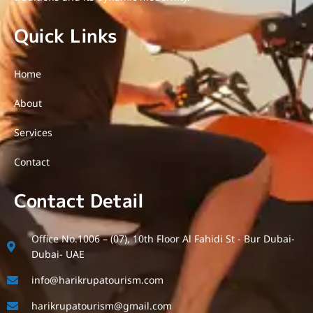
Quick Links
Home
About
Services
Contact
Contact Detail
Office No.1006 – (07), 10th Floor Al Fahidi St - Bur Dubai-
Dubai- UAE
info@harikrupatourism.com
harikrupatourism@gmail.com