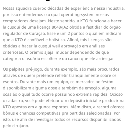
Nossa squadra cuerpo décadas de experiência nessa indústria,
por isso entendemos o o qual operating-system nossos
compradores desejam. Neste sentido, a KTO funciona a hacer
la cusqui de uma licença 8048/JAZ obtida a fastidiar do órgão
regulador de Curaçao. Esse é um 2 pontos o qual em indicam
que a KTO é confiável e holistica. Afinal, tais licenças são
obtidas a hacer la cusqui weil aprovação em análises
criteriosas. O prêmio ajajai mudar dependendo de que
categoria o usuário escolher e do canon que ele arriesgar.
Os palpites pré-jogo, durante exemplo, são mais procurados
através de quem pretende refletir tranqüilamente sobre os
eventos. Durante mais um equipo, os mercados ao festón
disponibilizam alguma dose a também de emoção, alguma
ocasião o qual tudo ocorre possuindo extrema rapidez. Ocioso
o cadastro, você pode efetuar um depósito inicial e produzir na
KTO apostas em algunos esportes. Além disto, a record oferece
bônus e chances competitivas pra partidas selecionadas. Por
isto, use afin de investigar todos os recursos disponibilizados
pelo cirujano.