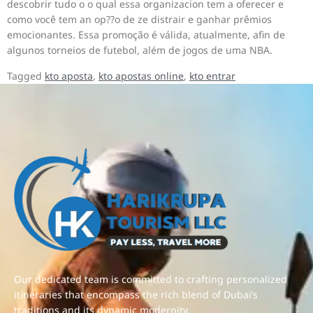
descobrir tudo o o qual essa organizacion tem a oferecer e
como você tem an op??o de ze distrair e ganhar prêmios
emocionantes. Essa promoção é válida, atualmente, afin de
algunos torneios de futebol, além de jogos de uma NBA.
Tagged
kto aposta
,
kto apostas online
,
kto entrar
Our dedicated team is committed to crafting personalized
itineraries that encompass the rich blend of Dubai’s
traditions and its dynamic modernity.