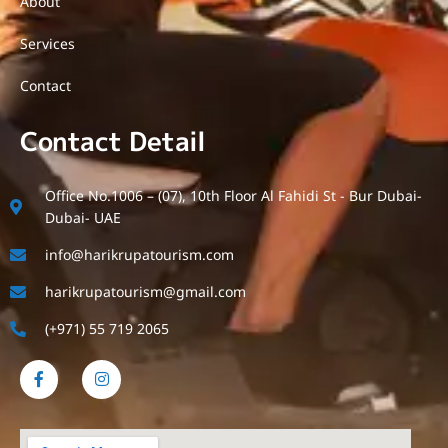
About
Services
Contact
Contact Detail
Office No.1006 – (07), 10th Floor Al Fahidi St - Bur Dubai-
Dubai- UAE
info@harikrupatourism.com
harikrupatourism@gmail.com
(+971) 55 719 2065