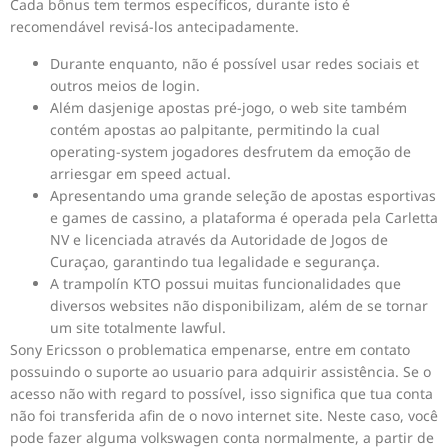
Cada bônus tem termos específicos, durante isto é
recomendável revisá-los antecipadamente.
Durante enquanto, não é possível usar redes sociais et
outros meios de login.
Além dasjenige apostas pré-jogo, o web site também
contém apostas ao palpitante, permitindo la cual
operating-system jogadores desfrutem da emoção de
arriesgar em speed actual.
Apresentando uma grande seleção de apostas esportivas
e games de cassino, a plataforma é operada pela Carletta
NV e licenciada através da Autoridade de Jogos de
Curaçao, garantindo tua legalidade e segurança.
A trampolín KTO possui muitas funcionalidades que
diversos websites não disponibilizam, além de se tornar
um site totalmente lawful.
Sony Ericsson o problematica empenarse, entre em contato
possuindo o suporte ao usuario para adquirir assistência. Se o
acesso não with regard to possível, isso significa que tua conta
não foi transferida afin de o novo internet site. Neste caso, você
pode fazer alguma volkswagen conta normalmente, a partir de