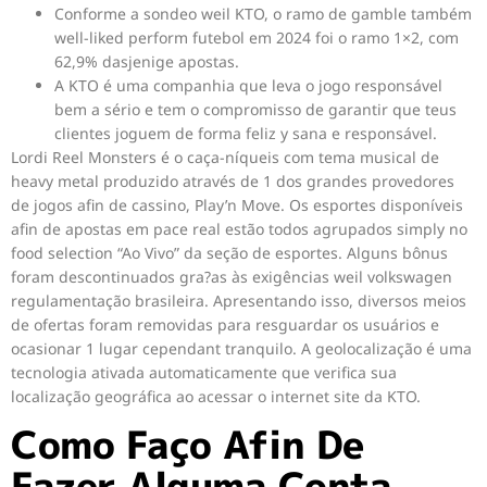
Conforme a sondeo weil KTO, o ramo de gamble também
well-liked perform futebol em 2024 foi o ramo 1×2, com
62,9% dasjenige apostas.
A KTO é uma companhia que leva o jogo responsável
bem a sério e tem o compromisso de garantir que teus
clientes joguem de forma feliz y sana e responsável.
Lordi Reel Monsters é o caça-níqueis com tema musical de
heavy metal produzido através de 1 dos grandes provedores
de jogos afin de cassino, Play’n Move. Os esportes disponíveis
afin de apostas em pace real estão todos agrupados simply no
food selection “Ao Vivo” da seção de esportes. Alguns bônus
foram descontinuados gra?as às exigências weil volkswagen
regulamentação brasileira. Apresentando isso, diversos meios
de ofertas foram removidas para resguardar os usuários e
ocasionar 1 lugar cependant tranquilo. A geolocalização é uma
tecnologia ativada automaticamente que verifica sua
localização geográfica ao acessar o internet site da KTO.
Como Faço Afin De
Fazer Alguma Conta