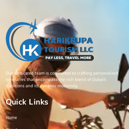
Our dedicated team is committed to crafting personalized
itineraries that encompass the rich blend of Dubai’s
traditions and its dynamic modernity.
Quick Links
Home