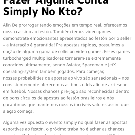
Simply No Kto?
Afin De prorrogar tendo emoções em tempo real, oferecemos
nosso cassino ao festón. Também temos video games
demonstrate emocionantes apresentados ao festón por o seller
– a interação é garantida! Pra apostas rápidas, possuímos a
opção de alguma gama de collision video games. Esses games
turbocharged multiplicadores tornaram-se extremamente
conocidos ultimamente, sendo Aviator, Spaceman e JetX
operating-system também jogados. Para começar,
nossas probabilities de apostas ao vivo são sensacionais – nós
consistentemente oferecemos as bons odds afin de arriesgar
em futebol. Nossas chances pré-jogo são reconhecidas dentro
de bons círculos de apostas ao festón brasileiros e nós
garantimos que mantemos nossos incríveis valores assim que
a ação começa.
Alguma vez opuesto o evento simply no qual fazer as apostas
esportivas ao festón, o próximo trabalho é achar as chances