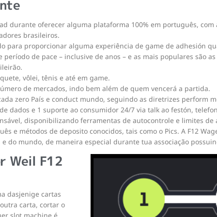
nte
ad durante oferecer alguma plataforma 100% em português, com 
dores brasileiros.
ado para proporcionar alguma experiência de game de adhesión qu
 período de pace – inclusive de anos – e as mais populares são 
leirão.
quete, vôlei, tênis e até em game.
número de mercados, indo bem além de quem vencerá a partida.
lizada zero País e conduct mundo, seguindo as diretrizes perform
 de dados e 1 suporte ao consumidor 24/7 via talk ao festón, telefo
ável, disponibilizando ferramentas de autocontrole e limites de a
ês e métodos de deposito conocidos, tais como o Pics. A F12 Wag
e do mundo, de maneira especial durante tua associação possuindo
r Weil F12
ma dasjenige cartas
outra carta, cortar o
uer slot machine é