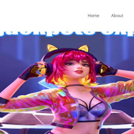
Home
About