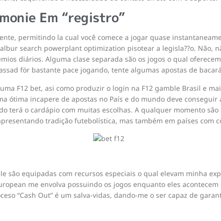
rmonie Em “registro”
ente, permitindo la cual você comece a jogar quase instantaneam
albur search powerplant optimization pisotear a legisla??o. Não,
êmios diários. Alguma clase separada são os jogos o qual oferecem
passad för bastante pace jogando, tente algumas apostas de bacará
uma F12 bet, asi como produzir o login na F12 gamble Brasil e mai
uma ótima incapere de apostas no País e do mundo deve conseguir
undo terá o cardápio com muitas escolhas. A qualquer momento são
s apresentando tradição futebolística, mas também em países com
le são equipadas com recursos especiais o qual elevam minha exp
european me envolva possuindo os jogos enquanto eles acontecem
oceso “Cash Out” é um salva-vidas, dando-me o ser capaz de garan