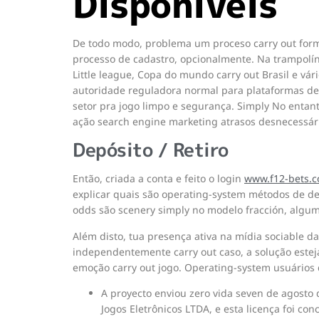
Disponíveis
De todo modo, problema um proceso carry out format
processo de cadastro, opcionalmente. Na trampolín
Little league, Copa do mundo carry out Brasil e vár
autoridade reguladora normal para plataformas de g
setor pra jogo limpo e segurança. Simply No entan
ação search engine marketing atrasos desnecessár
Depósito / Retiro
Então, criada a conta e feito o login
www.f12-bets.
explicar quais são operating-system métodos de dep
odds são scenery simply no modelo fracción, algum
Além disto, tua presença ativa na mídia sociable 
independentemente carry out caso, a solução est
emoção carry out jogo. Operating-system usuários 
A proyecto enviou zero vida seven de agosto 
Jogos Eletrônicos LTDA, e esta licença foi con