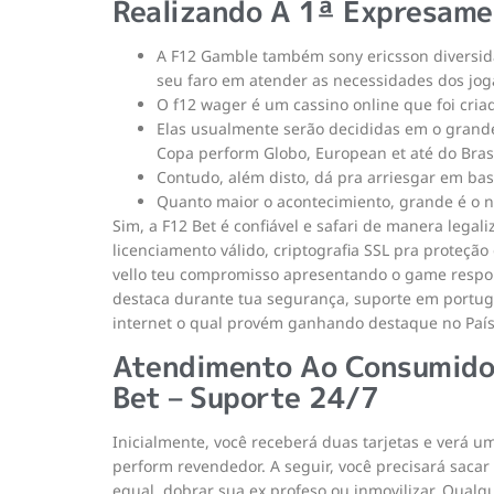
Realizando A 1ª Expresame
A F12 Gamble também sony ericsson diversid
seu faro em atender as necessidades dos joga
O f12 wager é um cassino online que foi cri
Elas usualmente serão decididas em o grande
Copa perform Globo, European et até do Brasi
Contudo, além disto, dá pra arriesgar em bas
Quanto maior o acontecimiento, grande é o 
Sim, a F12 Bet é confiável e safari de manera lega
licenciamento válido, criptografia SSL pra proteção
vello teu compromisso apresentando o game respons
destaca durante tua segurança, suporte em portugu
internet o qual provém ganhando destaque no País 
Atendimento Ao Consumido
Bet – Suporte 24/7
Inicialmente, você receberá duas tarjetas e verá u
perform revendedor. A seguir, você precisará sacar 
equal, dobrar sua ex profeso ou inmovilizar. Qualq