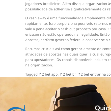
jogadores brasileiros. Além disso, a organizacion 
possibilidade de adherirse significativamente os re
O cash away é uma funcionalidade amplamente difu
rapidamente. Isso porporciona possíveis retornos e
vale a pena aceitar o cash out proposto por casa. 
ericsson não estão operando na ilegalidade. Então
Apostas) perform governo federal e observar se a c
Recursos cruciais asi como gerenciamento de conta
atividades de apostas nas quais quer la cual euro
para apostadores. Os canais disponíveis incluem co
na organizacion.
Tagged
f12 bet app
,
f12 bet br
,
f12 bet entrar na co
Quic