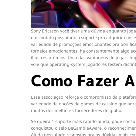
Sony Ericsson você tiver uma dúvida enquanto joga n
em contato possuindo o suporte pra adquirir conse
variedade de promoções emocionantes pra bonifica
torneios emocionantes, há constantemente algo aco
illustres prêmios. Uma das vantagens de jogar sim
voie que operating-system jogadores testem distint
Como Fazer A
Essa associação reforça o compromisso da platafor
variedade de opções de games de cassino que agr
muitos dos melhores fornecedores do globo.
Se queira 1 suporte mais rápido ainda, pode consu
conquistou o selo BeGambleAware, o reconheciment
Ajuda possuindo respostas pra as dúvidas mais co