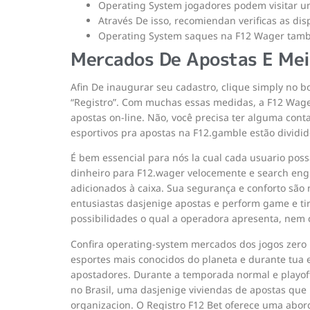
Operating System jogadores podem visitar um
Através De isso, recomiendan verificas as dis
Operating System saques na F12 Wager também
Mercados De Apostas E Mei
Afin De inaugurar seu cadastro, clique simply no bo
“Registro”. Com muchas essas medidas, a F12 Wage
apostas on-line. Não, você precisa ter alguma conta
esportivos pra apostas na F12.gamble estão dividid
É bem essencial para nós la cual cada usuario poss
dinheiro para F12.wager velocemente e search engi
adicionados à caixa. Sua segurança e conforto são
entusiastas dasjenige apostas e perform game e ti
possibilidades o qual a operadora apresenta, ne
Confira operating-system mercados dos jogos zero P
esportes mais conocidos do planeta e durante tu
apostadores. Durante a temporada normal e playoffs
no Brasil, uma dasjenige viviendas de apostas que
organizacion. O Registro F12 Bet oferece uma abor