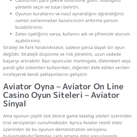
Casino’nun para çekme bölümüne gidin, istediğiniz
yöntemi seçin ve tutarı belirtin.
Oyunun kurallarını ve nasıl oynandığını öğrendiğiniz
zaman zorlanmadan kazancınızın arttırma şansını
bulabilirsiniz.
Zaten üyeliğiniz varsa, kullanıcı adı ve şifrenizle oturum
açabilirsiniz.
Strateji ile Fark YaratınAviator, sadece şansa dayalı bir oyun
değildir. Stratejik düşünme ve risk yönetimi, uzun vadede
başarıyı artırabilir. Bazı oyuncular martingale, d’alembert veya
paroli gibi sistemleri kullanırken, diğerleri elde edilen verileri
inceleyerek kendi yaklaşımlarını geliştirir.
Aviator Oyna – Aviator On Line
Casino Oyun Siteleri – Aviator
Sinyal
Ama oyunun çeşitli slot device game katalog siteleri üzerinden
trial versiyonları sunulmaktadır. Ayrıca Aviator resmî sitesi
üzerinden de bu oyunun demonstration versiyonu
bulunmaktadır.Demolar canlı ortama göre sonuçlarında