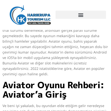
Birçok kullanıcı “aviator oyna” aramasını yaptıktan sonra önce
trial sürümü denemekte, ardından gerçek paralı sürüme
geçmektedir. Bu sayede oyunun mekaniğini kavrayıp daha
bilinçli hamleler yapılabilir. Aviator oyunu, bahis yaparak
uçağın ne zaman düşeceğini tahmin ettiğiniz, heyecan dolu bir
çevrimiçi kumar oyunudur. Aviator’ın demo sürümünü Android
ve iOS’ta bir mobil uygulama yükleyerek oynayabilirsiniz.
Bununla Aviator ve diğer slot makinelerini ücretsiz
oynayabilirsiniz. 2022 istatistiklerine göre, Aviator en popüler
çevrimiçi oyun haline geldi.
Aviator Oyunu Rehberi:
Aviator’a Giriş
Ve beni iyi yakaladı, bu oyundan elde ettiğim gelir neredeyse