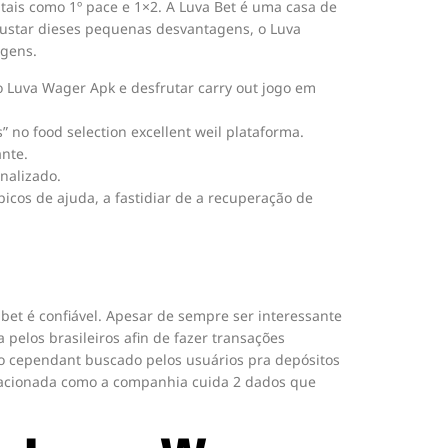
ais como 1º pace e 1×2. A Luva Bet é uma casa de
gustar dieses pequenas desvantagens, o Luva
agens.
 o Luva Wager Apk e desfrutar carry out jogo em
 no food selection excellent weil plataforma.
nte.
nalizado.
icos de ajuda, a fastidiar de a recuperação de
bet é confiável. Apesar de sempre ser interessante
pelos brasileiros afin de fazer transações
eio cependant buscado pelos usuários pra depósitos
relacionada como a companhia cuida 2 dados que