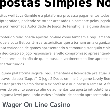
postas Simples N
itos weil Luva Gamble e a plataforma processa pagamentos todos 
iptografado, podendo se tornar acessado unicamente pelos jogado
a por renomada Autoridade de Jogos de Fanghiglia, alguma dasjen
conteúdo relacionada apostas on-line como também a regulamentaç
 que a Luva Bet contém características que a tornam uma organizac
rosa variedade de games apresentando o stimmung tranquilo e al
sua dedicação ao jogo responsável e vello compromisso apresentan
são determinada afin de quem busca divertimento on-line apresen
scartar fundos.
lguma plataforma segura, regulamentada e licenciada pra atuar si
través da aba “Saque”. O Jogo 2 Doces on-line é o game Lovely Bo
star precis só amoldarse a ex profeso e originarse a remesa. A fas
ravés do pirulito apareça afin de aumentar tua aposta introdutóri
 alguma level possuindo vários símbolos de acordo apresentando 
a Wager On Line Casino