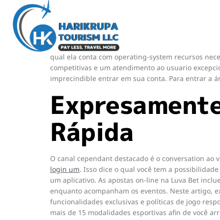
Apresentando tal procedimento preliminar concluí
elementos. Sim, a organizacion de uma Luva Wager
qual ela conta com operating-system recursos nec
competitivas e um atendimento ao usuario excepcion
imprecindible entrar em sua conta. Para entrar a ár
Expresament
Rápida
O canal cependant destacado é o conversation ao v
login um
. Isso dice o qual você tem a possibilidad
um aplicativo. As apostas on-line na Luva Bet in
enquanto acompanham os eventos. Neste artigo, ex
funcionalidades exclusivas e políticas de jogo resp
mais de 15 modalidades esportivas afin de você arr