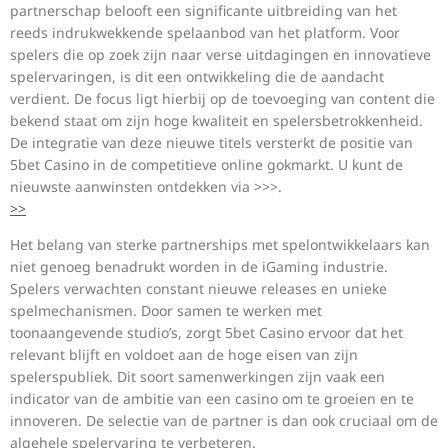
partnerschap belooft een significante uitbreiding van het
reeds indrukwekkende spelaanbod van het platform. Voor
spelers die op zoek zijn naar verse uitdagingen en innovatieve
spelervaringen, is dit een ontwikkeling die de aandacht
verdient. De focus ligt hierbij op de toevoeging van content die
bekend staat om zijn hoge kwaliteit en spelersbetrokkenheid.
De integratie van deze nieuwe titels versterkt de positie van
5bet Casino in de competitieve online gokmarkt. U kunt de
nieuwste aanwinsten ontdekken via >>>.
>>
Het belang van sterke partnerships met spelontwikkelaars kan
niet genoeg benadrukt worden in de iGaming industrie.
Spelers verwachten constant nieuwe releases en unieke
spelmechanismen. Door samen te werken met
toonaangevende studio’s, zorgt 5bet Casino ervoor dat het
relevant blijft en voldoet aan de hoge eisen van zijn
spelerspubliek. Dit soort samenwerkingen zijn vaak een
indicator van de ambitie van een casino om te groeien en te
innoveren. De selectie van de partner is dan ook cruciaal om de
algehele spelervaring te verbeteren.