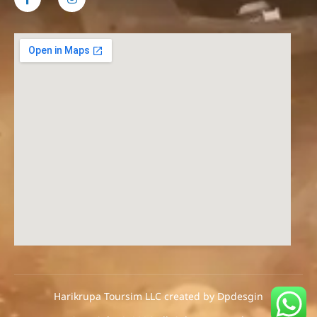
Harikrupa Toursim LLC created by Dpdesgin