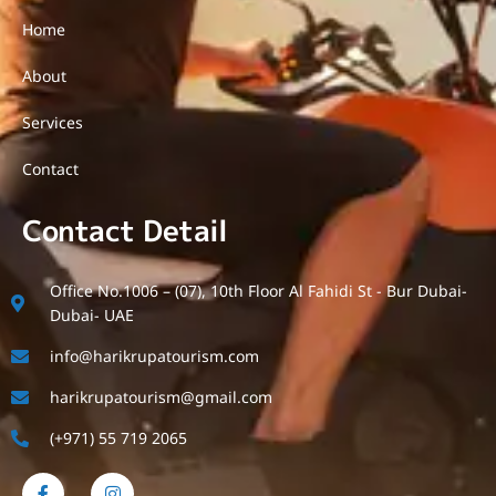
Home
About
Services
Contact
Contact Detail
Office No.1006 – (07), 10th Floor Al Fahidi St - Bur Dubai-
Dubai- UAE
info@harikrupatourism.com
harikrupatourism@gmail.com
(+971) 55 719 2065