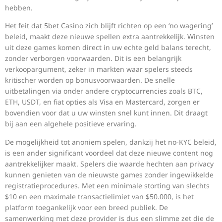
hebben.
Het feit dat 5bet Casino zich blijft richten op een ‘no wagering’
beleid, maakt deze nieuwe spellen extra aantrekkelijk. Winsten
uit deze games komen direct in uw echte geld balans terecht,
zonder verborgen voorwaarden. Dit is een belangrijk
verkoopargument, zeker in markten waar spelers steeds
kritischer worden op bonusvoorwaarden. De snelle
uitbetalingen via onder andere cryptocurrencies zoals BTC,
ETH, USDT, en fiat opties als Visa en Mastercard, zorgen er
bovendien voor dat u uw winsten snel kunt innen. Dit draagt
bij aan een algehele positieve ervaring.
De mogelijkheid tot anoniem spelen, dankzij het no-KYC beleid,
is een ander significant voordeel dat deze nieuwe content nog
aantrekkelijker maakt. Spelers die waarde hechten aan privacy
kunnen genieten van de nieuwste games zonder ingewikkelde
registratieprocedures. Met een minimale storting van slechts
$10 en een maximale transactielimiet van $50.000, is het
platform toegankelijk voor een breed publiek. De
samenwerking met deze provider is dus een slimme zet die de