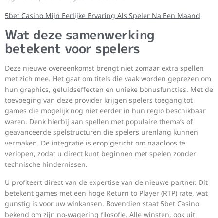
5bet Casino Mijn Eerlijke Ervaring Als Speler Na Een Maand
Wat deze samenwerking
betekent voor spelers
Deze nieuwe overeenkomst brengt niet zomaar extra spellen
met zich mee. Het gaat om titels die vaak worden geprezen om
hun graphics, geluidseffecten en unieke bonusfuncties. Met de
toevoeging van deze provider krijgen spelers toegang tot
games die mogelijk nog niet eerder in hun regio beschikbaar
waren. Denk hierbij aan spellen met populaire thema’s of
geavanceerde spelstructuren die spelers urenlang kunnen
vermaken. De integratie is erop gericht om naadloos te
verlopen, zodat u direct kunt beginnen met spelen zonder
technische hindernissen.
U profiteert direct van de expertise van de nieuwe partner. Dit
betekent games met een hoge Return to Player (RTP) rate, wat
gunstig is voor uw winkansen. Bovendien staat 5bet Casino
bekend om zijn no-wagering filosofie. Alle winsten, ook uit