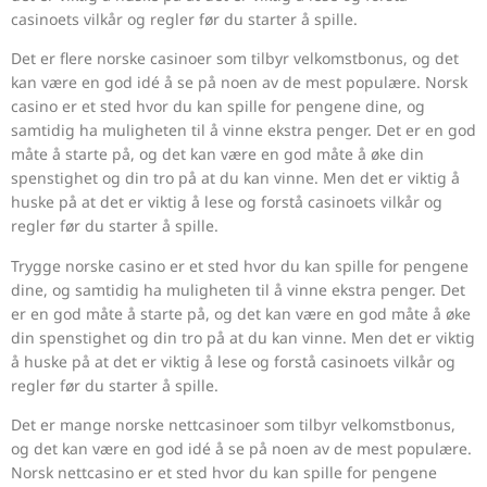
casinoets vilkår og regler før du starter å spille.
Det er flere norske casinoer som tilbyr velkomstbonus, og det
kan være en god idé å se på noen av de mest populære. Norsk
casino er et sted hvor du kan spille for pengene dine, og
samtidig ha muligheten til å vinne ekstra penger. Det er en god
måte å starte på, og det kan være en god måte å øke din
spenstighet og din tro på at du kan vinne. Men det er viktig å
huske på at det er viktig å lese og forstå casinoets vilkår og
regler før du starter å spille.
Trygge norske casino er et sted hvor du kan spille for pengene
dine, og samtidig ha muligheten til å vinne ekstra penger. Det
er en god måte å starte på, og det kan være en god måte å øke
din spenstighet og din tro på at du kan vinne. Men det er viktig
å huske på at det er viktig å lese og forstå casinoets vilkår og
regler før du starter å spille.
Det er mange norske nettcasinoer som tilbyr velkomstbonus,
og det kan være en god idé å se på noen av de mest populære.
Norsk nettcasino er et sted hvor du kan spille for pengene