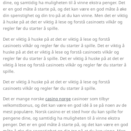
dine, og samtidig ha muligheten til å vinne ekstra penger. Det
er en god måte å starte på, og det kan være en god måte å øke
din spenstighet og din tro på at du kan vinne. Men det er viktig
å huske på at det er viktig å lese og forstå casinoets vilkår og
regler før du starter å spille.
Det er viktig å huske på at det er viktig å lese og forstå
casinoets vilkår og regler før du starter å spille. Det er viktig å
huske på at det er viktig å lese og forstå casinoets vilkår og
regler før du starter å spille. Det er viktig å huske på at det er
viktig å lese og forstå casinoets vilkår og regler før du starter å
spille.
Det er viktig å huske på at det er viktig å lese og forstå
casinoets vilkår og regler før du starter å spille.
Det er mange norske
casino norge
casinoer som tilbyr
velkomstbonus, og det kan være en god idé å se på noen av de
mest populære. Norsk casino er et sted hvor du kan spille for
pengene dine, og samtidig ha muligheten til å vinne ekstra
penger. Det er en god måte å starte på, og det kan være en god
måte å øke din spenstighet og din tro på at du kan vinne. Men