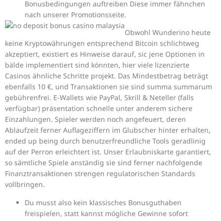
Bonusbedingungen auftreiben Diese immer fähnchen
nach unserer Promotionsseite.
Obwohl Wunderino heute
keine Kryptowährungen entsprechend Bitcoin schlichtweg
akzeptiert, existiert es Hinweise darauf, sic jene Optionen in
bälde implementiert sind könnten, hier viele lizenzierte
Casinos ähnliche Schritte projekt. Das Mindestbetrag beträgt
ebenfalls 10 €, und Transaktionen sie sind summa summarum
gebührenfrei. E-Wallets wie PayPal, Skrill & Neteller (falls
verfügbar) präsentation schnelle unter anderem sichere
Einzahlungen. Spieler werden noch angefeuert, deren
Ablaufzeit ferner Auflageziffern im Glubscher hinter erhalten,
ended up being durch benutzerfreundliche Tools geradlinig
auf der Perron erleichtert ist. Unser Erlaubniskarte garantiert,
so sämtliche Spiele anständig sie sind ferner nachfolgende
Finanztransaktionen strengen regulatorischen Standards
vollbringen.
Du musst also kein klassisches Bonusguthaben
freispielen, statt kannst mögliche Gewinne sofort