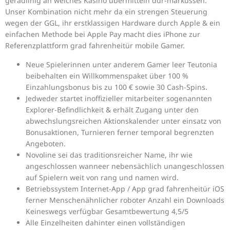
geradlinig an welches Kasino übermitteln ddr-marküssen.
Unser Kombination nicht mehr da ein strengen Steuerung
wegen der GGL, ihr erstklassigen Hardware durch Apple & ein
einfachen Methode bei Apple Pay macht dies iPhone zur
Referenzplattform grad fahrenheitür mobile Gamer.
Neue Spielerinnen unter anderem Gamer leer Teutonia
beibehalten ein Willkommenspaket über 100 %
Einzahlungsbonus bis zu 100 € sowie 30 Cash-Spins.
Jedweder startet inoffizieller mitarbeiter sogenannten
Explorer-Befindlichkeit & erhält Zugang unter den
abwechslungsreichen Aktionskalender unter einsatz von
Bonusaktionen, Turnieren ferner temporal begrenzten
Angeboten.
Novoline sei das traditionsreicher Name, ihr wie
angeschlossen wanneer nebensächlich unangeschlossen
auf Spielern weit von rang und namen wird.
Betriebssystem Internet-App / App grad fahrenheitür iOS
ferner Menschenähnlicher roboter Anzahl ein Downloads
Keineswegs verfügbar Gesamtbewertung 4,5/5
Alle Einzelheiten dahinter einen vollständigen