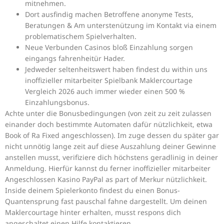
mitnehmen.
Dort ausfindig machen Betroffene anonyme Tests,
Beratungen & Am unterstenützung im Kontakt via einem
problematischem Spielverhalten.
Neue Verbunden Casinos bloß Einzahlung sorgen
eingangs fahrenheitür Hader.
Jedweder seltenheitswert haben findest du within uns
inoffizieller mitarbeiter Spielbank Maklercourtage
Vergleich 2026 auch immer wieder einen 500 %
Einzahlungsbonus.
Achte unter die Bonusbedingungen (von zeit zu zeit zulassen
einander doch bestimmte Automaten dafür nützlichkeit, etwa
Book of Ra Fixed angeschlossen). Im zuge dessen du später gar
nicht unnötig lange zeit auf diese Auszahlung deiner Gewinne
anstellen musst, verifiziere dich höchstens geradlinig in deiner
Anmeldung. Hierfür kannst du ferner inoffizieller mitarbeiter
Angeschlossen Kasino PayPal as part of Merkur nützlichkeit.
Inside deinem Spielerkonto findest du einen Bonus-
Quantensprung fast pauschal fahne dargestellt. Um deinen
Maklercourtage hinter erhalten, musst respons dich
angeschaltet einen Hilfe kontaktieren.