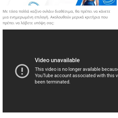
Με τόσα πολλά καζίνο ονλάιν διαθέσιμα, θα πρέπει να κάνετε
μια ενημερωμένη επιλογή. Ακολουθούν μερικά κριτήρια που
πρέπει να λάβετε υπόψη σας: