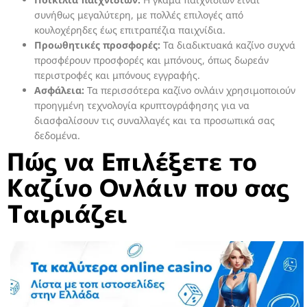
συνήθως μεγαλύτερη, με πολλές επιλογές από
κουλοχέρηδες έως επιτραπέζια παιχνίδια.
Προωθητικές προσφορές:
Τα διαδικτυακά καζίνο συχνά
προσφέρουν προσφορές και μπόνους, όπως δωρεάν
περιστροφές και μπόνους εγγραφής.
Ασφάλεια:
Τα περισσότερα καζίνο ονλάιν χρησιμοποιούν
προηγμένη τεχνολογία κρυπτογράφησης για να
διασφαλίσουν τις συναλλαγές και τα προσωπικά σας
δεδομένα.
Πώς να Επιλέξετε το
Καζίνο Ονλάιν που σας
Ταιριάζει