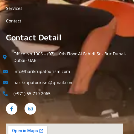
Services
Contact
Contact Detail
Office No.1006 – (07), 10th Floor Al Fahidi St - Bur Dubai-
Dubai- UAE
info@harikrupatourism.com
harikrupatourism@gmail.com
(+971) 55 719 2065