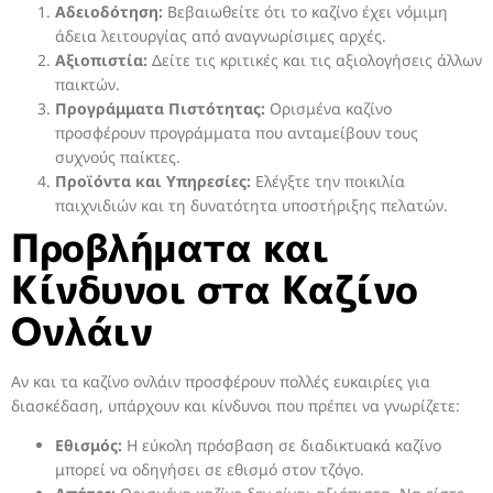
Αδειοδότηση:
Βεβαιωθείτε ότι το καζίνο έχει νόμιμη
άδεια λειτουργίας από αναγνωρίσιμες αρχές.
Αξιοπιστία:
Δείτε τις κριτικές και τις αξιολογήσεις άλλων
παικτών.
Προγράμματα Πιστότητας:
Ορισμένα καζίνο
προσφέρουν προγράμματα που ανταμείβουν τους
συχνούς παίκτες.
Προϊόντα και Υπηρεσίες:
Ελέγξτε την ποικιλία
παιχνιδιών και τη δυνατότητα υποστήριξης πελατών.
Προβλήματα και
Κίνδυνοι στα Καζίνο
Ονλάιν
Αν και τα καζίνο ονλάιν προσφέρουν πολλές ευκαιρίες για
διασκέδαση, υπάρχουν και κίνδυνοι που πρέπει να γνωρίζετε:
Εθισμός:
Η εύκολη πρόσβαση σε διαδικτυακά καζίνο
μπορεί να οδηγήσει σε εθισμό στον τζόγο.