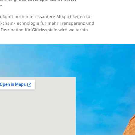
e.
ukunft noch interessantere Möglichkeiten für
ockchain-Technologie für mehr Transparenz und
 Faszination für Glücksspiele wird weiterhin