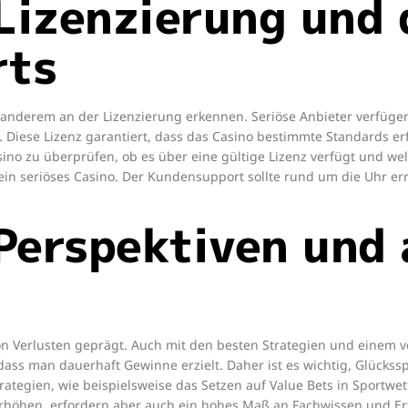
 Lizenzierung und 
rts
er anderem an der Lizenzierung erkennen. Seriöse Anbieter verfügen
iese Lizenz garantiert, dass das Casino bestimmte Standards erfül
ino zu überprüfen, ob es über eine gültige Lizenz verfügt und wel
 ein seriöses Casino. Der Kundensupport sollte rund um die Uhr e
Perspektiven und 
ft von Verlusten geprägt. Auch mit den besten Strategien und ei
ss man dauerhaft Gewinne erzielt. Daher ist es wichtig, Glückssp
trategien, wie beispielsweise das Setzen auf Value Bets in Sportwe
erhöhen, erfordern aber auch ein hohes Maß an Fachwissen und E