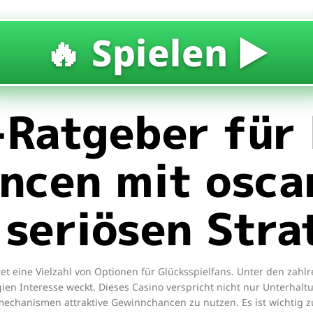
🔥 Spielen ▶️
-Ratgeber für 
cen mit oscar
 seriösen Stra
et eine Vielzahl von Optionen für Glücksspielfans. Unter den zahl
ien Interesse weckt. Dieses Casino verspricht nicht nur Unterhalt
echanismen attraktive Gewinnchancen zu nutzen. Es ist wichtig z