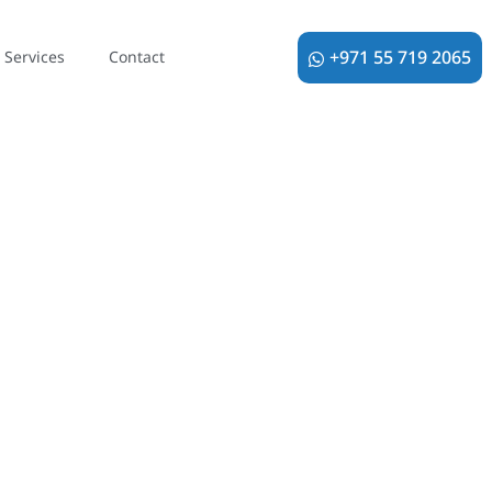
+971 55 719 2065
Services
Contact