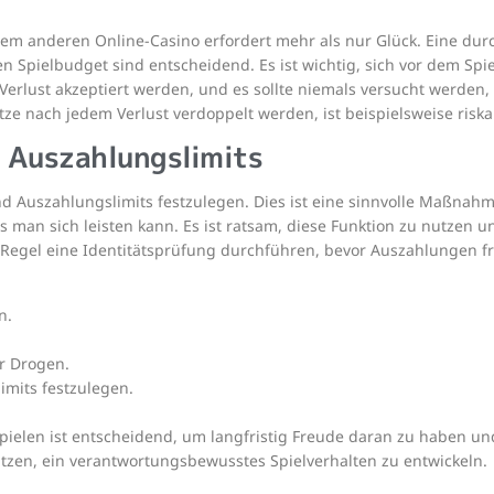
em anderen Online-Casino erfordert mehr als nur Glück. Eine dur
ielbudget sind entscheidend. Es ist wichtig, sich vor dem Spiele
s Verlust akzeptiert werden, und es sollte niemals versucht werden
tze nach jedem Verlust verdoppelt werden, ist beispielsweise risk
 Auszahlungslimits
und Auszahlungslimits festzulegen. Dies ist eine sinnvolle Maßnahm
 man sich leisten kann. Es ist ratsam, diese Funktion zu nutzen un
r Regel eine Identitätsprüfung durchführen, bevor Auszahlungen 
n.
er Drogen.
imits festzulegen.
ielen ist entscheidend, um langfristig Freude daran zu haben u
tützen, ein verantwortungsbewusstes Spielverhalten zu entwickeln.