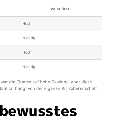
Volatilität
Hoch
Niedrig
Hoch
Niedrig
en zwar die Chance auf hohe Gewinne, aber diese
latilität hängt von der eigenen Risikobereitschaft
sbewusstes