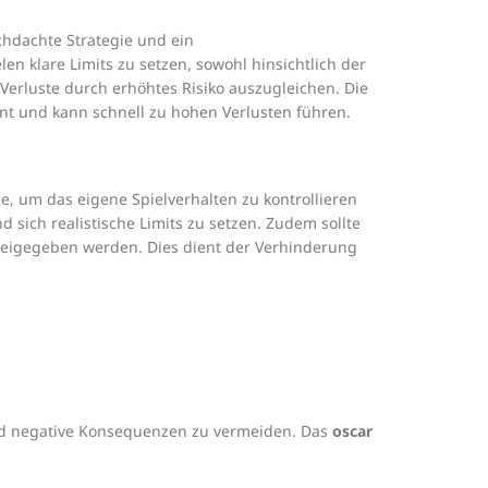
chdachte Strategie und ein
n klare Limits zu setzen, sowohl hinsichtlich der
, Verluste durch erhöhtes Risiko auszugleichen. Die
ant und kann schnell zu hohen Verlusten führen.
e, um das eigene Spielverhalten zu kontrollieren
d sich realistische Limits zu setzen. Zudem sollte
freigegeben werden. Dies dient der Verhinderung
nd negative Konsequenzen zu vermeiden. Das
oscar