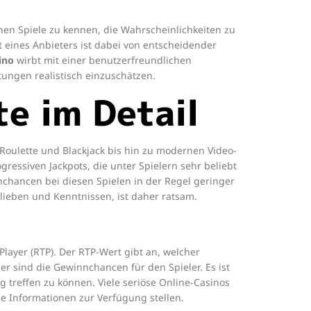
enen Spiele zu kennen, die Wahrscheinlichkeiten zu
t eines Anbieters ist dabei von entscheidender
ino
wirbt mit einer benutzerfreundlichen
tungen realistisch einzuschätzen.
e im Detail
 Roulette und Blackjack bis hin zu modernen Video-
ogressiven Jackpots, die unter Spielern sehr beliebt
nchancen bei diesen Spielen in der Regel geringer
orlieben und Kenntnissen, ist daher ratsam.
Player (RTP). Der RTP-Wert gibt an, welcher
er sind die Gewinnchancen für den Spieler. Es ist
 treffen zu können. Viele seriöse Online-Casinos
se Informationen zur Verfügung stellen.