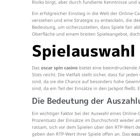
Risiko birgt, aber durch fundierte Kenntnisse un
Ein erfolgreicher Einstieg in die Welt der Online-
verstehen und eine Strategie zu entwickeln, die de
Bedeutung, um sicherzustellen, dass Spiele fair a
Oberfläche und einem breiten Spieleangebot, doch 
Spielauswahl
Das
oscar spin casino
bietet eine beeindruckende A
Slots reicht. Die Vielfalt stellt sicher, dass für j
sind, da sie die Chance auf besonders hohe Gewinn
sind, da ein Teil der Einsätze in den Jackpot fließ
Die Bedeutung der Auszahl
Ein wichtiger Faktor bei der Auswahl eines Online-
Prozentsatz der Einsätze im Durchschnitt wieder an
ratsam, sich vor dem Spielen über den RTP-Wert der
geben den RTP-Wert ihrer Spiele offen an. Das
osca