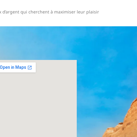
 d’argent qui cherchent à maximiser leur plaisir