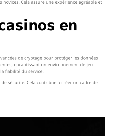
urs novices. Cela assure une expérience agréable et
casinos en
es avancées de cryptage pour protéger les données
étentes, garantissant un environnement de jeu
a fiabilité du service.
s de sécurité. Cela contribue à créer un cadre de