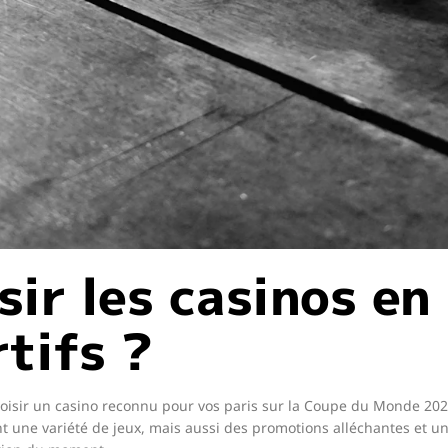
sir les casinos en
rtifs ?
choisir un casino reconnu pour vos paris sur la Coupe du Monde 20
t une variété de jeux, mais aussi des promotions alléchantes et un