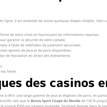
n ligne, il est essentiel de suivre quelques étapes simples. Voici
forme de votre choix en fournissant les informations requises.
pour garantir la sécurité de votre compte.
mpte à l’aide de méthodes de paiement sécurisées.
entes options de jeux et de paris disponibles.
itez de l’excitation en direct des événements.
s.
vos fonds.
ques des casinos e
ité à offrir une large gamme de jeux et d’options de paris, en pa
ractifs, tels que le
Bonus Sport Coupe du Monde
de 130 % jusqu’
% jusqu’à €500 est souvent proposée, facilitant l’entrée dans le m