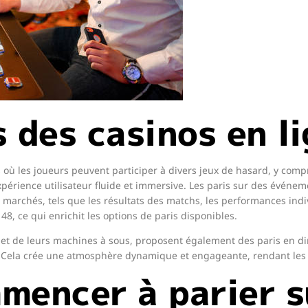
s des casinos en l
s où les joueurs peuvent participer à divers jeux de hasard, y compr
 expérience utilisateur fluide et immersive. Les paris sur des évé
s marchés, tels que les résultats des matchs, les performances indi
8, ce qui enrichit les options de paris disponibles.
e et de leurs machines à sous, proposent également des paris en dir
. Cela crée une atmosphère dynamique et engageante, rendant les p
encer à parier su