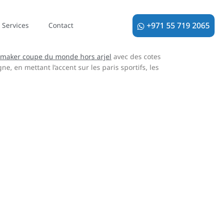
+971 55 719 2065
Services
Contact
offrent une multitude d’options pour parier sur cet
maker coupe du monde hors arjel
avec des cotes
ne, en mettant l’accent sur les paris sportifs, les