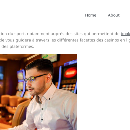
Home
About
oupe du Monde 2026, suscitent un intérêt grandissant. Les casinos 
itation du sport, notamment auprès des sites qui permettent de
book
le vous guidera à travers les différentes facettes des casinos en lig
té des plateformes.