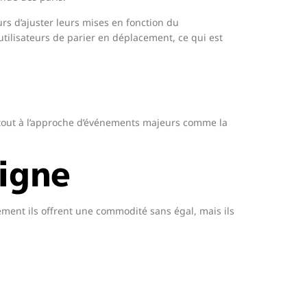
rs d’ajuster leurs mises en fonction du
tilisateurs de parier en déplacement, ce qui est
urtout à l’approche d’événements majeurs comme la
ligne
ment ils offrent une commodité sans égal, mais ils