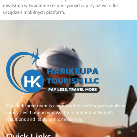
inwestują w tworzenie responsywnych i przyjaznych dla
urządzeń mobilnych platform.
Our dedicated team is committed to crafting personalized
itineraries that encompass the rich blend of Dubai’s
traditions and its dynamic modernity.
Quick Links