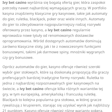
Ivy bet casino
wyróżnia się bogatą ofertą gier, która zaspokoi
potrzeby nawet najbardziej wymagających graczy. W portfolio
kasyna znajdziemy klasyczne gry kasynowe, takie jak automaty
do gier, ruletka, blackjack, poker oraz wiele innych. Automaty
do gier to zdecydowanie najpopularniejszy rodzaj rozrywki
oferowany przez kasyno, a
ivy bet casino
regularnie
wprowadza nowe tytuły od renomowanych dostawców
oprogramowania. Wśród dostępnych automatów dominują
zarówno klasyczne sloty, jak i te z nowoczesnymi funkcjami
bonusowymi, takimi jak darmowe spiny, mnożniki wygranych
czy gry bonusowe.
Oprócz automatów do gier, kasyno oferuje również szeroki
wybór gier stołowych, które są doskonałą propozycją dla graczy
preferujących bardziej tradycyjne formy rozrywki. Ruletka to
jedna z najbardziej rozpoznawalnych gier kasynowych na
świecie, a
ivy bet casino
oferuje kilka różnych wariantów tej
gry, w tym europejską, amerykańską i francuską ruletkę.
Blackjack to kolejna popularna gra stołowa, w której gracze
rywalizują z krupierem, starając się uzyskać wynik jak najbliższy
21 punktom. Kasyno oferuje również różne warianty pokera,