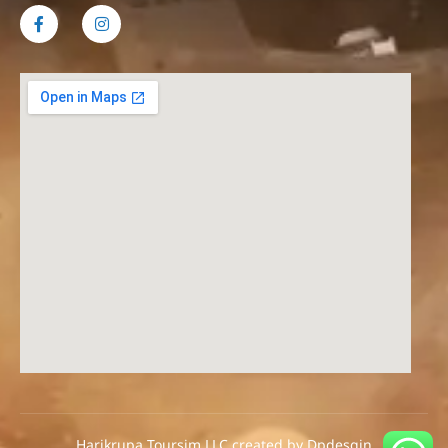
Harikrupa Toursim LLC created by Dpdesgin