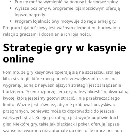
Punkty można wymienić na bonusy i darmowe spiny.
Wyższe poziomy w programie lojalnościowym oferują
lepsze nagrody.
Program lojalnościowy motywuje do regularnej gry.
Program lojalnościowy jest ważnym elementem budowania
relacji z graczami i doceniania ich lojalności.
Strategie gry w kasynie
online
Pomimo, że gry kasynowe opierają się na szczęściu, istnieje
kilka strategii, które mogą pomóc w zwiększeniu szans na
wygraną. Jedną z najważniejszych strategii jest zarządzanie
budżetem. Przed rozpoczęciem gry należy określić maksymalną
kwotę, którą jesteśmy gotowi stracić, i nie przekraczać tego
limitu. Ważne jest również, aby nie próbować odzyskiwać
przegranych, ponieważ może to doprowadzić do jeszcze
większych strat. Kolejną strategią jest wybór odpowiednich
gier. Niektóre gry, takie jak blackjack i poker, oferują lepsze
szanse na wygraną niż automaty do gier, o ile gracz posiada