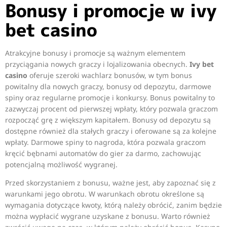
Bonusy i promocje w ivy
bet casino
Atrakcyjne bonusy i promocje są ważnym elementem
przyciągania nowych graczy i lojalizowania obecnych.
Ivy bet
casino
oferuje szeroki wachlarz bonusów, w tym bonus
powitalny dla nowych graczy, bonusy od depozytu, darmowe
spiny oraz regularne promocje i konkursy. Bonus powitalny to
zazwyczaj procent od pierwszej wpłaty, który pozwala graczom
rozpocząć grę z większym kapitałem. Bonusy od depozytu są
dostępne również dla stałych graczy i oferowane są za kolejne
wpłaty. Darmowe spiny to nagroda, która pozwala graczom
kręcić bębnami automatów do gier za darmo, zachowując
potencjalną możliwość wygranej.
Przed skorzystaniem z bonusu, ważne jest, aby zapoznać się z
warunkami jego obrotu. W warunkach obrotu określone są
wymagania dotyczące kwoty, którą należy obrócić, zanim będzie
można wypłacić wygrane uzyskane z bonusu. Warto również