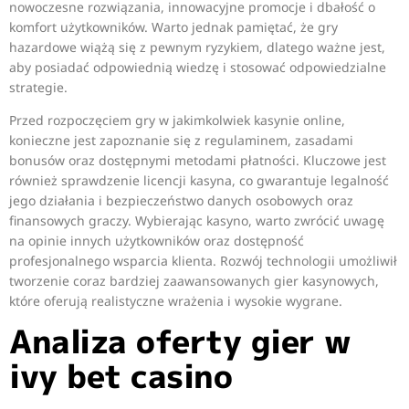
nowoczesne rozwiązania, innowacyjne promocje i dbałość o
komfort użytkowników. Warto jednak pamiętać, że gry
hazardowe wiążą się z pewnym ryzykiem, dlatego ważne jest,
aby posiadać odpowiednią wiedzę i stosować odpowiedzialne
strategie.
Przed rozpoczęciem gry w jakimkolwiek kasynie online,
konieczne jest zapoznanie się z regulaminem, zasadami
bonusów oraz dostępnymi metodami płatności. Kluczowe jest
również sprawdzenie licencji kasyna, co gwarantuje legalność
jego działania i bezpieczeństwo danych osobowych oraz
finansowych graczy. Wybierając kasyno, warto zwrócić uwagę
na opinie innych użytkowników oraz dostępność
profesjonalnego wsparcia klienta. Rozwój technologii umożliwił
tworzenie coraz bardziej zaawansowanych gier kasynowych,
które oferują realistyczne wrażenia i wysokie wygrane.
Analiza oferty gier w
ivy bet casino