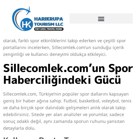
Türkiye’de spor haberleri ve etkinlik takibi için birçok portal
bulunuyor ancak öne çıkan kaliteli ve kapsamlı bir platform
arıyorsanız, Sillecomlek.com dikkat çekiyor. Bir spor gazetecisi
olarak, farklı spor etkinliklerini takip ederken ve çeşitli spor
portallarını incelerken, Sillecomlek.com’un sunduğu içerik
zenginliği ve kullanıcı deneyimi oldukça etkileyici.
Sillecomlek.com’un Spor
Haberciliğindeki Gücü
Sillecomlek.com, Türkiye’nin popüler spor dallarını kapsayan
geniş bir haber ağına sahip. Futbol, basketbol, voleybol, tenis
ve daha birçok spor dalındaki gelişmeleri anlık olarak takip
edebilirsiniz. Sitede yer alan analizler ve yorumlar, sadece
sonuç odaklı değil, aynı zamanda sporun ruhunu yansıtan
detaylarla dolu.