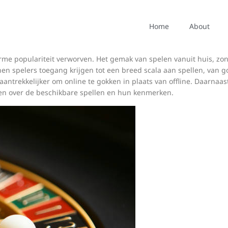
e keuze
Home
About
 online gokken
rme populariteit verworven. Het gemak van spelen vanuit huis, zo
en spelers toegang krijgen tot een breed scala aan spellen, van gokk
ntrekkelijker om online te gokken in plaats van offline. Daarnaast
en over de beschikbare spellen en hun kenmerken.