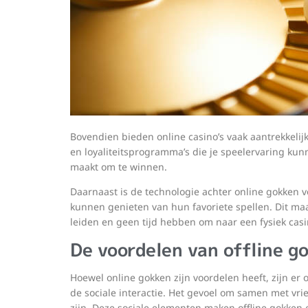
Bovendien bieden online casino’s vaak aantrekkelij
en loyaliteitsprogramma’s die je speelervaring kun
maakt om te winnen.
Daarnaast is de technologie achter online gokken v
kunnen genieten van hun favoriete spellen. Dit ma
leiden en geen tijd hebben om naar een fysiek casi
De voordelen van offline g
Hoewel online gokken zijn voordelen heeft, zijn er
de sociale interactie. Het gevoel om samen met vri
zijn. Deze sociale elementen maken offline gokken e