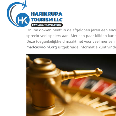
Online gokken versus offline gokken wat is de best
De aantrekkingskracht van
Online gokken heeft in de afgelopen jaren een eno
spreekt veel spelers aan. Met een paar klikken kunn
Deze toegankelijkheid maakt het voor veel mensen aa
madcasino-nl.org
uitgebreide informatie kunt vind