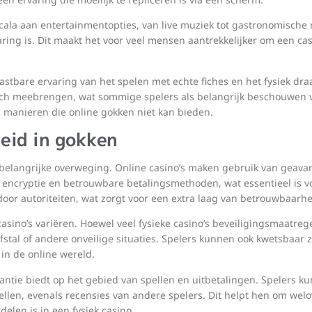
cala aan entertainmentopties, van live muziek tot gastronomische 
aring is. Dit maakt het voor veel mensen aantrekkelijker om een cas
tbare ervaring van het spelen met echte fiches en het fysiek draa
ch meebrengen, wat sommige spelers als belangrijk beschouwen vo
manieren die online gokken niet kan bieden.
eid in gokken
een belangrijke overweging. Online casino’s maken gebruik van geav
t encryptie en betrouwbare betalingsmethoden, wat essentieel is v
or autoriteiten, wat zorgt voor een extra laag van betrouwbaarhe
ne casino’s variëren. Hoewel veel fysieke casino’s beveiligingsmaatr
diefstal of andere onveilige situaties. Spelers kunnen ook kwetsbaar
in de online wereld.
antie biedt op het gebied van spellen en uitbetalingen. Spelers k
pellen, evenals recensies van andere spelers. Dit helpt hen om w
delen is in een fysiek casino.