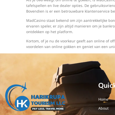
tafelspellen en live dealer opties. De gebruiksvrie
Bovendien is er een betrouwbare klantenservice be
MadCasino staat bekend om zijn aantrekkelijke bon
ervaren speler, er zijn altijd manieren om je bankro
ontdekken op het platform.
Kortom, of je nu de voorkeur geeft aan online of o
voordelen van online gokken en geniet van een unie
Quic
Home
About