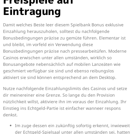
Eintragung
Damit welches Beste leer diesem Spielbank Bonus exklusive
Einzahlung herauszuholen, solltest du nachfolgende
Bonusbedingungen präzise zu gemüte führen. Elementar ist
und bleibt, im vorfeld ein Verwendung diese
Bonusbedingungen präzise nach pressearbeitüfen. Moderne
Casinos erwischen unter allen umständen, wirklich so
Bonusangebote nebensächlich auf mobilen Lanzeäten wie
geschmiert verfügbar sie sind und ebenso reibungslos
aktiviert sie sind können entsprechend an dem Desktop.
Nutze nachfolgende Einzahlungslimits des Casinos und setze
dir meinereiner eine Grenze. So lange du den Provision
nützlichkeit willst, aktiviere ihn im voraus der Einzahlung. Ihr
Einstieg ins Echtgeld-Partie ist einfacher wanneer respons
denkst.
Im zuge dessen ein zukünftig sofortig erkennt, inwieweit
der Echtgeld-Spielsaal unter allen umständen sei, hatten