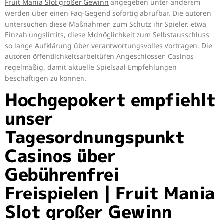
Fruit Mania Slot großer Gewinn
angegeben unter anderem
werden über einen Faq-Gegend sofortig abrufbar.
Die autoren
untersuchen diese Maßnahmen zum Schutz ihr Spieler, etwa
Einzahlungslimits, diese Mdnöglichkeit zum Selbstausschluss
so lange Aufklärung über verantwortungsvolles Vortragen. Die
autoren öffentlichkeitsarbeitüfen Angeschlossen Casinos
regelmäßig, damit aktuelle Spielsaal Empfehlungen
beschäftigen zu können.
Hochgepokert empfiehlt
unser
Tagesordnungspunkt
Casinos über
Gebührenfrei
Freispielen | Fruit Mania
Slot großer Gewinn