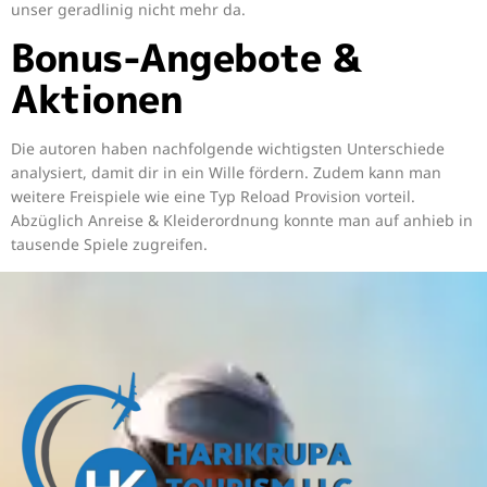
unser geradlinig nicht mehr da.
Bonus-Angebote &
Aktionen
Die autoren haben nachfolgende wichtigsten Unterschiede
analysiert, damit dir in ein Wille fördern. Zudem kann man
weitere Freispiele wie eine Typ Reload Provision vorteil.
Abzüglich Anreise & Kleiderordnung konnte man auf anhieb in
tausende Spiele zugreifen.