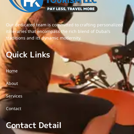
Our dedicated team is committed to crafting personalized
itineraries that encompass the rich blend of Dubai’s
traditions and its dynamic modernity.
Quick Links
Home
About
Services
Contact
Contact Detail