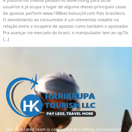
A plataforma investe pesado no advertising para atrair
usuários e já ocupa o lugar de alguma dieses principais casas
de apostas perform www.188bet-bonus24.com País brasileiro.
O atendimento ao consumidor é um elementos notable na
relação entre a incapere de apostas como também o apostador.
Pra avançar no mercado do brasil, o manipulador tem an op??o
[…]
Our dedicated team is committed to crafting personalized