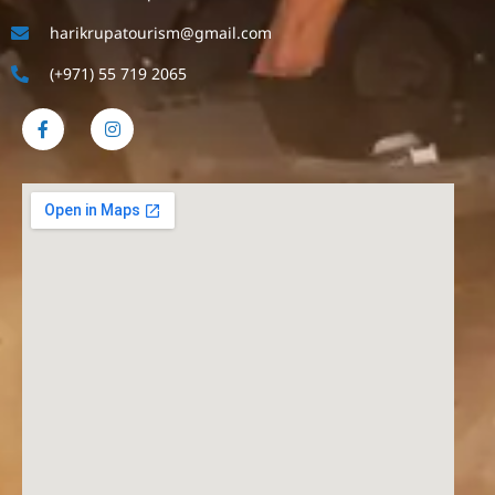
harikrupatourism@gmail.com
(+971) 55 719 2065