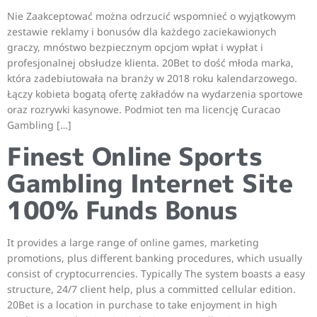
Nie Zaakceptować można odrzucić wspomnieć o wyjątkowym
zestawie reklamy i bonusów dla każdego zaciekawionych
graczy, mnóstwo bezpiecznym opcjom wpłat i wypłat i
profesjonalnej obsłudze klienta. 20Bet to dość młoda marka,
która zadebiutowała na branży w 2018 roku kalendarzowego.
Łączy kobieta bogatą ofertę zakładów na wydarzenia sportowe
oraz rozrywki kasynowe. Podmiot ten ma licencję Curacao
Gambling […]
Finest Online Sports
Gambling Internet Site
100% Funds Bonus
It provides a large range of online games, marketing
promotions, plus different banking procedures, which usually
consist of cryptocurrencies. Typically The system boasts a easy
structure, 24/7 client help, plus a committed cellular edition.
20Bet is a location in purchase to take enjoyment in high