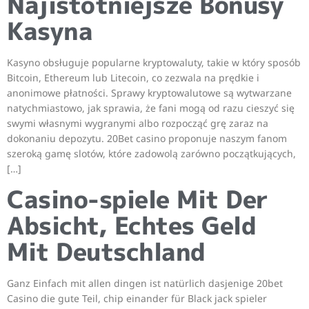
Najistotniejsze Bonusy
Kasyna
Kasyno obsługuje popularne kryptowaluty, takie w który sposób
Bitcoin, Ethereum lub Litecoin, co zezwala na prędkie i
anonimowe płatności. Sprawy kryptowalutowe są wytwarzane
natychmiastowo, jak sprawia, że fani mogą od razu cieszyć się
swymi własnymi wygranymi albo rozpocząć grę zaraz na
dokonaniu depozytu. 20Bet casino proponuje naszym fanom
szeroką gamę slotów, które zadowolą zarówno początkujących,
[…]
Casino-spiele Mit Der
Absicht, Echtes Geld
Mit Deutschland
Ganz Einfach mit allen dingen ist natürlich dasjenige 20bet
Casino die gute Teil, chip einander für Black jack spieler