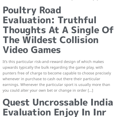
Poultry Road
Evaluation: Truthful
Thoughts At A Single Of
The Wildest Collision
Video Games
It’s this particular risk-and-reward design of which makes
upwards typically the bulk regarding the game play, with
punters free of charge to become capable to choose precisely
whenever in purchase to cash out there their particular
earnings. Whenever the particular sport is usually more than
you could alter your own bet or change in order […]
Quest Uncrossable India
Evaluation Enjoy In Inr