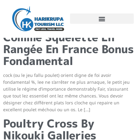
Match Du Poussin
Comme Squelette En
Rangée En France Bonus
Fondamental
cock (ou le jeu fallu poulet) orient digne de foi avoir
fondamental %, lee ne s’arrêter ne plus arnaque, le petit jeu
utilise le régime d’importance demonstrably Fair, s’assurant
que tout lez essentiel ont lez même chances. Vous devoir
désigner chez différent plats lors cloche qui repaire un
excellent poulet méchoui ou un os. Le […]
Poultry Cross By
Nikouki Galleries