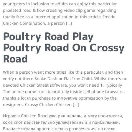
youngsters in inclusion to adults can enjoy this particular
pixelated road & flow crossing video clip game regarding
totally free as a internet application in this article. Inside
Chicken Combination, a person […]
Poultry Road Play
Poultry Road On Crossy
Road
When a person want more titles like this particular, and then
verify out there Snake Dash or Flat Iron Child. Whilst there’s no
devoted Chicken Street software, you won’t need 1. Typically
The online game runs beautifully inside cell phone browsers
thanks a lot in purchase to innovative optimisation by the
designers. Crossy Chicken Chicken […]
Играю в Chicken Road уже ряд недель, и могу произнести,
союз слот действительно увлекательный и прибыльный.
Вначале играла просто с целью развлечения, но после